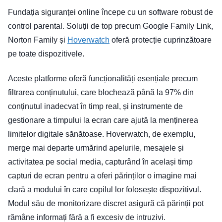
Fundația siguranței online începe cu un software robust de
control parental. Soluții de top precum Google Family Link,
Norton Family și
Hoverwatch
oferă protecție cuprinzătoare
pe toate dispozitivele.
Aceste platforme oferă funcționalități esențiale precum
filtrarea conținutului, care blochează până la 97% din
conținutul inadecvat în timp real, și instrumente de
gestionare a timpului la ecran care ajută la menținerea
limitelor digitale sănătoase. Hoverwatch, de exemplu,
merge mai departe urmărind apelurile, mesajele și
activitatea pe social media, capturând în același timp
capturi de ecran pentru a oferi părinților o imagine mai
clară a modului în care copilul lor folosește dispozitivul.
Modul său de monitorizare discret asigură că părinții pot
rămâne informați fără a fi excesiv de intruzivi.