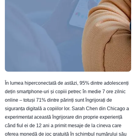
În lumea hiperconectată de astăzi, 95% dintre adolescenți
dețin smartphone-uri și copiii petrec în medie 7 ore zilnic
online – totuși 71% dintre părinți sunt îngrijorați de
siguranța digitală a copiilor lor. Sarah Chen din Chicago a
experimentat această îngrijorare din proprie experiență
când fiul ei de 12 ani a primit mesaje de la cineva care
oferea monedă de joc gratuită în schimbul numărului său