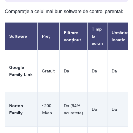
Comparație a celui mai bun software de control parental:
Timp
Filtrare
Urmărire
Software
Preț
la
conținut
locație
ecran
Google
Gratuit
Da
Da
Da
Family Link
Norton
~200
Da (94%
Da
Da
Family
lei/an
acuratețe)