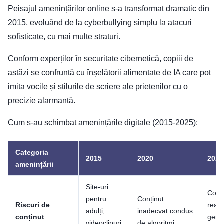
Peisajul amenințărilor online s-a transformat dramatic din
2015, evoluând de la cyberbullying simplu la atacuri
sofisticate, cu mai multe straturi.
Conform experților în securitate cibernetică, copiii de
astăzi se confruntă cu înșelătorii alimentate de IA care pot
imita vocile și stilurile de scriere ale prietenilor cu o
precizie alarmantă.
Cum s-au schimbat amenințările digitale (2015-2025):
Categoria
2015
2020
2025
amenințării
Site-uri
Conți
pentru
Conținut
Riscuri de
realis
adulți,
inadecvat condus
conținut
gene
videoclipuri
de algoritmi