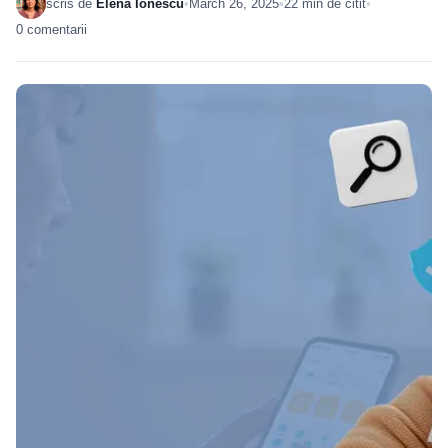
scris de
Elena Ionescu
•
March 26, 2025
•
22 min de citit
•
0 comentarii