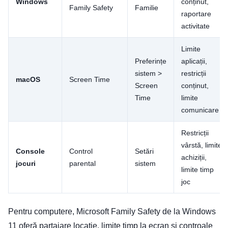
Windows
conținut,
Family Safety
Familie
raportare
activitate
Limite
Preferințe
aplicații,
sistem >
restricții
macOS
Screen Time
Screen
conținut,
Time
limite
comunicare
Restricții
vârstă, limite
Console
Control
Setări
achiziții,
jocuri
parental
sistem
limite timp
joc
Pentru computere, Microsoft Family Safety de la Windows
11 oferă partajare locație, limite timp la ecran și controale