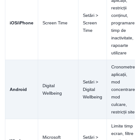
aplicații,
restricții
Setări >
conținut,
iOS/iPhone
Screen Time
Screen
programare
Time
timp de
inactivitate,
rapoarte
utilizare
Cronometre
aplicații,
Setări >
mod
Digital
Android
Digital
concentrare,
Wellbeing
Wellbeing
mod
culcare,
restricții site
Limite timp
ecran, filtre
Microsoft
Setări >