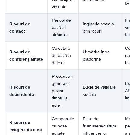
IA
violente
Pericol de
Imita
Riscuri de
Inginerie socială
bază al
vocal
contact
prin jocuri
străinilor
folos
Colectare
Cole
Riscuri de
Urmărire între
de bază a
date
confidențialitate
platforme
datelor
biome
Preocupări
generale
Expe
Riscuri de
Bucle de validare
privind
AR/
dependență
socială
timpul la
imer
ecran
Comparație
Filtre de
Mani
Riscuri de
cu poze
frumusețe/cultura
perso
imagine de sine
editate
influencerilor
a asp