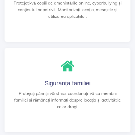
Protejați-vă copiii de amenințările online, cyberbullying și
conținutul nepotrivit. Monitorizați locația, mesajele și
utilizarea aplicațiilor.
Siguranța familiei
Protejați părinții vârstnici, coordonați-vă cu membrii
familiei și rămâneți informați despre locația și activitățile
celor dragi.