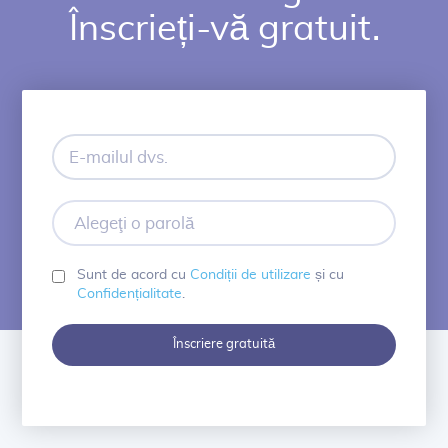
Înscrieți-vă gratuit.
E-
mailul
dvs.
Alegeţi
o
parolă
Sunt de acord cu
Condiții de utilizare
și cu
Confidențialitate
.
Înscriere gratuită