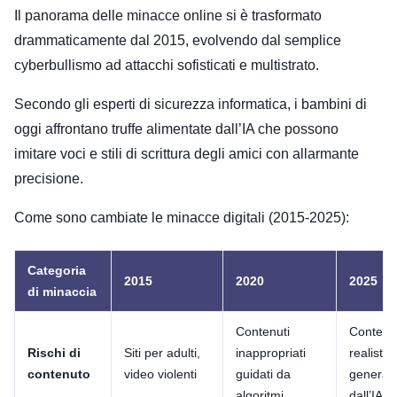
Il panorama delle minacce online si è trasformato
drammaticamente dal 2015, evolvendo dal semplice
cyberbullismo ad attacchi sofisticati e multistrato.
Secondo gli esperti di sicurezza informatica, i bambini di
oggi affrontano truffe alimentate dall’IA che possono
imitare voci e stili di scrittura degli amici con allarmante
precisione.
Come sono cambiate le minacce digitali (2015-2025):
Categoria
2015
2020
2025
di minaccia
Contenuti
Contenuti
Rischi di
Siti per adulti,
inappropriati
realistici
contenuto
video violenti
guidati da
generati
algoritmi
dall’IA