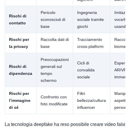
Pericolo
Ingegneria
Imitazio
Rischi di
sconosciuti di
sociale tramite
voce/tes
contatto
base
giochi
usando 
Rischi per
Raccolta dati di
Tracciamento
Raccolta
la privacy
base
cross-platform
biometri
Preoccupazioni
Cicli di
Esperie
Rischi di
generali sul
convalida
AR/VR
dipendenza
tempo
sociale
immersi
schermo
Rischi per
Filtri
Manipol
Confronto con
l’immagine
bellezza/cultura
aspetto
foto modificate
di sé
influencer
personal
La tecnologia deepfake ha reso possibile creare video falsi