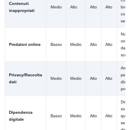
Contenuti
Medio
Alto
Alto
Alto
brow
inappropriati
comp
segr
Nuovi
onlin
Predatori online
Basso
Medio
Alto
Alto
da fo
scon
Annu
Privacy/Raccolta
per o
Medio
Medio
Alto
Alto
dati
discu
prec
Distu
sonn
Dipendenza
Basso
Medio
Alto
Alto
quan
digitale
sepa
dispo