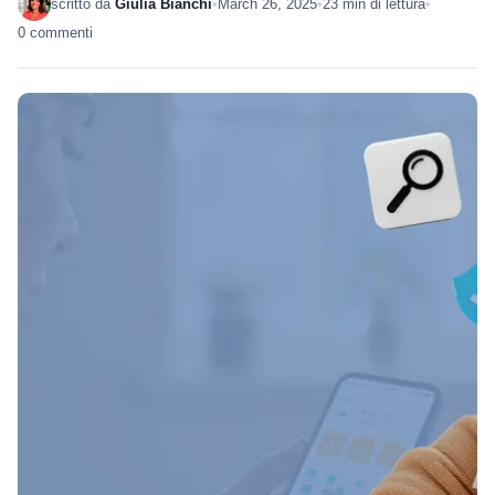
scritto da
Giulia Bianchi
•
March 26, 2025
•
23 min di lettura
•
0 commenti