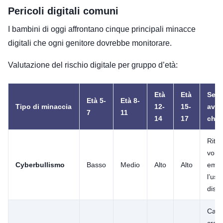
Pericoli digitali comuni
I bambini di oggi affrontano cinque principali minacce
digitali che ogni genitore dovrebbe monitorare.
Valutazione del rischio digitale per gruppo d’età:
Età
Età
Segn
Età 5-
Età 8-
Tipo di minaccia
12-
15-
avve
7
11
14
17
chia
Ritir
volati
Cyberbullismo
Basso
Medio
Alto
Alto
emot
l’uso
dispo
Canc
cron