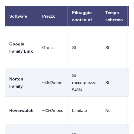
Filtraggio
Tempo
T
Software
Prezzo
contenuti
schermo
p
Google
Gratis
Sì
Sì
S
Family Link
Sì
Norton
~45€/anno
(accuratezza
Sì
S
Family
94%)
Hoverwatch
~23€/mese
Limitato
No
S