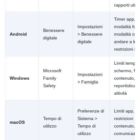
rapporti utili
Timer app,
Impostazioni
modalità foc
Benessere
Android
> Benessere
modalità ora 
digitale
digitale
andare a lett
restrizioni sit
Limiti tempo
Microsoft
schermo, filtr
Impostazioni
Windows
Family
contenuto,
> Famiglia
Safety
reportistica
attività
Preferenze di
Limiti app,
Tempo di
Sistema >
restrizioni
macOS
utilizzo
Tempo di
contenuto, lim
utilizzo
comunicazio