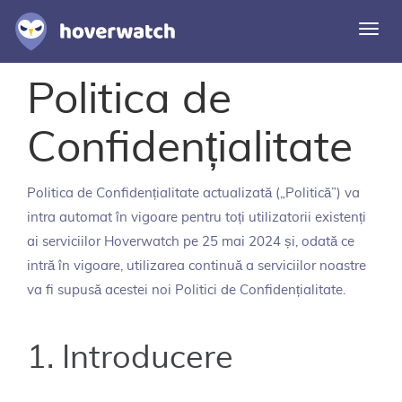
Comu
navi
Politica de
Caracteristici
Soluții
Confidențialitate
Autentificare
Politica de Confidențialitate actualizată („Politică”) va
Înscriere gratuită
intra automat în vigoare pentru toți utilizatorii existenți
ai serviciilor Hoverwatch pe 25 mai 2024 și, odată ce
intră în vigoare, utilizarea continuă a serviciilor noastre
va fi supusă acestei noi Politici de Confidențialitate.
1. Introducere