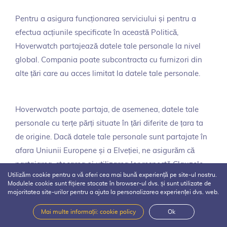
Pentru a asigura funcționarea serviciului și pentru a
efectua acțiunile specificate în această Politică,
Hoverwatch partajează datele tale personale la nivel
global. Compania poate subcontracta cu furnizori din
alte țări care au acces limitat la datele tale personale.
Hoverwatch poate partaja, de asemenea, datele tale
personale cu terțe părți situate în țări diferite de țara ta
de origine. Dacă datele tale personale sunt partajate în
afara Uniunii Europene și a Elveției, ne asigurăm că
partajarea, stocarea și utilizarea lor respectă Clauzele
Utilizăm cookie pentru a vă oferi cea mai bună experiență pe site-ul nostru.
Contractuale Standard aprobate de Comisia Europeană.
Modulele cookie sunt fișiere stocate în browser-ul dvs. și sunt utilizate de
majoritatea site-urilor pentru a ajuta la personalizarea experienței dvs. web.
10. Link-uri
Mai multe informații: cookie policy
Ok