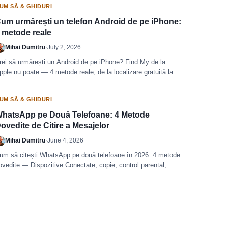
UM SĂ & GHIDURI
um urmărești un telefon Android de pe iPhone:
 metode reale
Mihai Dumitru
·
July 2, 2026
rei să urmărești un Android de pe iPhone? Find My de la
pple nu poate — 4 metode reale, de la localizare gratuită la
onitorizare completă, plus escrocherii.
UM SĂ & GHIDURI
hatsApp pe Două Telefoane: 4 Metode
ovedite de Citire a Mesajelor
Mihai Dumitru
·
June 4, 2026
um să citești WhatsApp pe două telefoane în 2026: 4 metode
ovedite — Dispozitive Conectate, copie, control parental,
riminalistic.