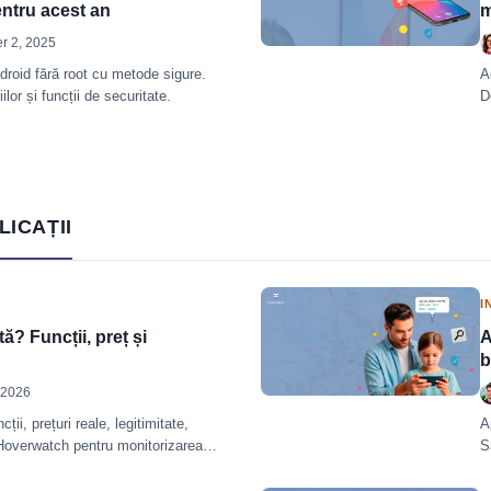
entru acest an
m
r 2, 2025
droid fără root cu metode sigure.
A
ilor și funcții de securitate.
D
LICAȚII
I
? Funcții, preț și
A
b
 2026
ii, prețuri reale, legitimitate,
A
 Hoverwatch pentru monitorizarea
S
H