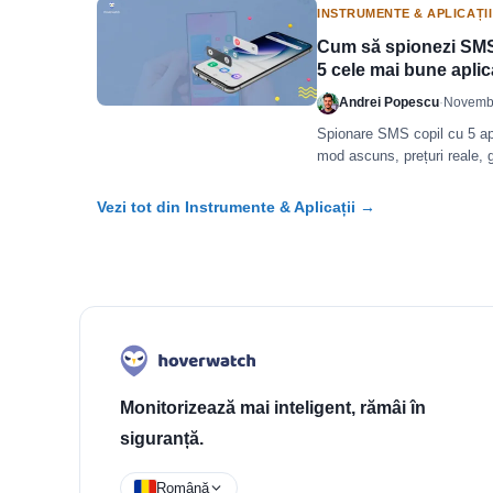
INSTRUMENTE & APLICAȚII
Cum să spionezi SMS-u
5 cele mai bune aplica
Andrei Popescu
·
Novembe
Spionare SMS copil cu 5 apl
mod ascuns, prețuri reale, 
încercare gratuită disponibil
Vezi tot din Instrumente & Aplicații →
Monitorizează mai inteligent, rămâi în
siguranță.
Română