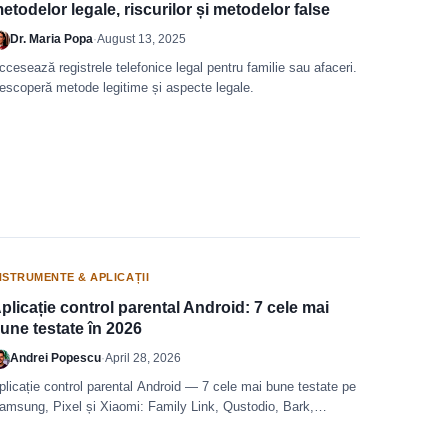
etodelor legale, riscurilor și metodelor false
Dr. Maria Popa
·
August 13, 2025
ccesează registrele telefonice legal pentru familie sau afaceri.
escoperă metode legitime și aspecte legale.
NSTRUMENTE & APLICAȚII
plicație control parental Android: 7 cele mai
une testate în 2026
Andrei Popescu
·
April 28, 2026
plicație control parental Android — 7 cele mai bune testate pe
amsung, Pixel și Xiaomi: Family Link, Qustodio, Bark,
overwatch, FamiSafe și altele.