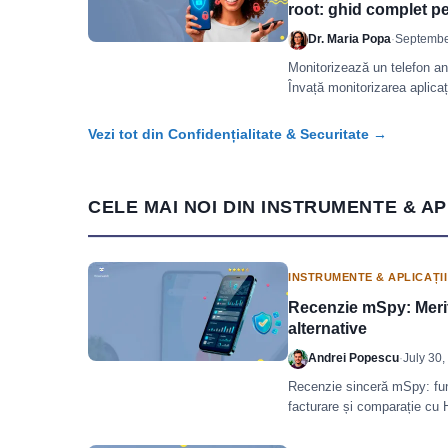
root: ghid complet p
Dr. Maria Popa
·
Septembe
Monitorizează un telefon an
Învață monitorizarea aplicați
Vezi tot din Confidențialitate & Securitate →
CELE MAI NOI DIN INSTRUMENTE & AP
INSTRUMENTE & APLICAȚII
Recenzie mSpy: Merită
alternative
Andrei Popescu
·
July 30,
Recenzie sinceră mSpy: funcț
facturare și comparație cu
Android.