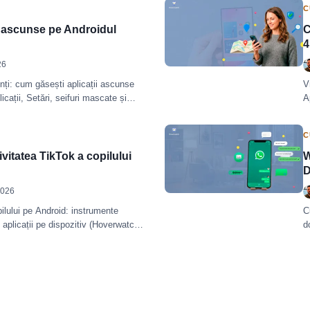
C
i ascunse pe Androidul
C
4
26
nți: cum găsești aplicații ascunse
V
icații, Setări, seifuri mascate și
A
m
C
vitatea TikTok a copilului
W
D
2026
ilului pe Android: instrumente
C
și aplicații pe dispozitiv (Hoverwatch,
d
cer.
c