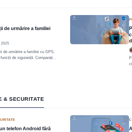
P
i de urmărire a familiei
P
c
d
, 2025
ii de urmărire a familiei cu GPS,
i funcții de siguranță. Comparați
P
i.
c
E & SECURITATE
CURITATE
C
un telefon Android fără
A