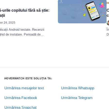
I
rile copilului fără să știe:
C
ții
c
r 24, 2025
icații Android testate. Recenzii
Î
ghid de instalare. Perioadă de
D
ă.
HOVERWATCH ESTE SOLUȚIA TA:
Urmărirea mesajelor text
Urmărirea Whatsapp
Urmărirea Facebook
Urmărirea Telegram
Urmărirea Snapchat