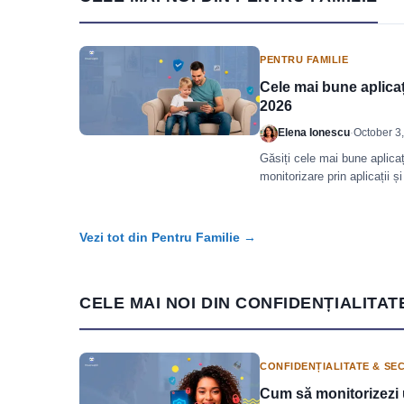
PENTRU FAMILIE
Cele mai bune aplicați
2026
Elena Ionescu
·
October 3
Găsiți cele mai bune aplicaț
monitorizare prin aplicații ș
soluțiile de top pentru famili
Vezi tot din Pentru Familie →
CELE MAI NOI DIN CONFIDENȚIALITAT
CONFIDENȚIALITATE & SE
Cum să monitorizezi 