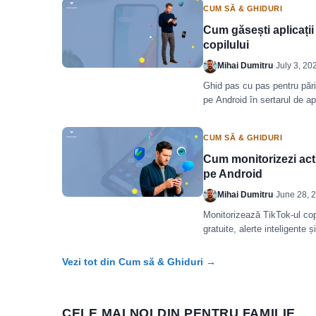
CUM SĂ & GHIDURI
Cum găsești aplicați
copilului
Mihai Dumitru
·
July 3, 20
Ghid pas cu pas pentru pări
pe Android în sertarul de apl
cum rămâi informat.
CUM SĂ & GHIDURI
Cum monitorizezi acti
pe Android
Mihai Dumitru
·
June 28, 
Monitorizează TikTok-ul cop
gratuite, alerte inteligente 
Bark, mSpy) comparate sin
Vezi tot din Cum să & Ghiduri →
CELE MAI NOI DIN PENTRU FAMILIE