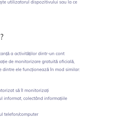
te utilizatorul dispozitivului sau la ce
?
nță a activităților dintr-un cont
ație de monitorizare gratuită oficială,
te dintre ele funcționează în mod similar:
utorizat să îl monitorizați
ul informat, colectând informațiile
iul telefon/computer