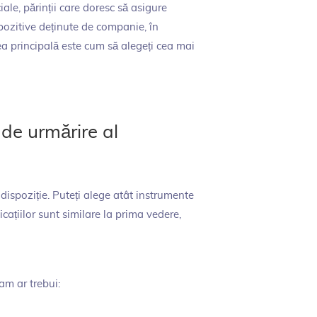
ale, părinții care doresc să asigure
pozitive deținute de companie, în
rea principală este cum să alegeți cea mai
de urmărire al
 dispoziție. Puteți alege atât instrumente
icațiilor sunt similare la prima vedere,
am ar trebui: