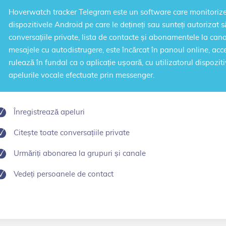
Hoverwatch
tracker Telegram
este un software care monitorize
dispozitivele Android pe care le dețineți sau sunteți autorizat 
conversațiile private, lista de contacte și abonamentele la canale
mesajele cu autodistrugere, este încărcat în panoul online, acce
rulează în fundal ca o aplicație ușoară, cu utilizatorul dispozit
apelurile vocale efectuate prin messenger.
Înregistrează apeluri
Citește toate conversațiile private
Urmăriți abonarea la grupuri și canale
Vedeți persoanele de contact