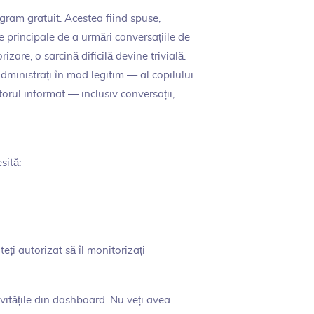
gram gratuit. Acestea fiind spuse,
le principale de a urmări conversațiile de
zare, o sarcină dificilă devine trivială.
dministrați în mod legitim — al copilului
torul informat — inclusiv conversații,
sită:
teți autorizat să îl monitorizați
vitățile din dashboard. Nu veți avea