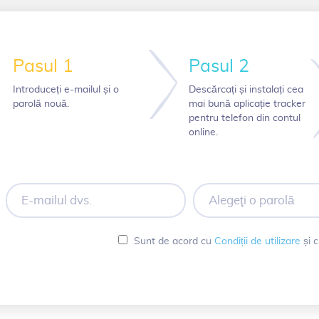
Pasul 1
Pasul 2
Introduceți e-mailul și o
Descărcați și instalați cea
parolă nouă.
mai bună aplicație tracker
pentru telefon din contul
online.
E-
Alegeţi
mailul
o
dvs.
parolă
Sunt de acord cu
Condiții de utilizare
și 