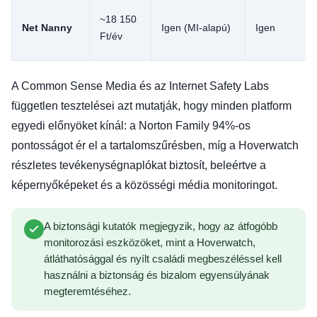
~18 150
Net Nanny
Igen (MI-alapú)
Igen
Ft/év
A Common Sense Media és az Internet Safety Labs
független tesztelései azt mutatják, hogy minden platform
egyedi előnyöket kínál: a Norton Family 94%-os
pontosságot ér el a tartalomszűrésben, míg a Hoverwatch
részletes tevékenységnaplókat biztosít, beleértve a
képernyőképeket és a közösségi média monitoringot.
A biztonsági kutatók megjegyzik, hogy az átfogóbb
monitorozási eszközöket, mint a Hoverwatch,
átláthatósággal és nyílt családi megbeszéléssel kell
használni a biztonság és bizalom egyensúlyának
megteremtéséhez.