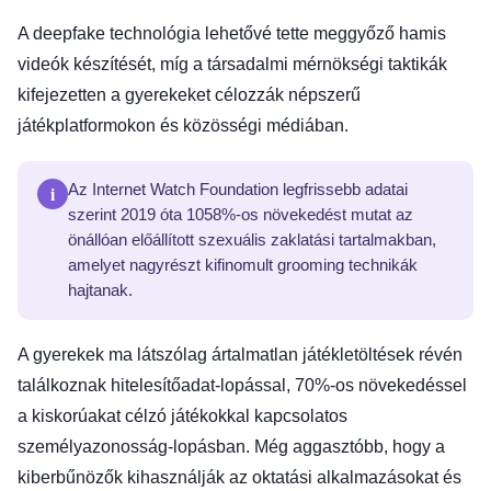
A deepfake technológia lehetővé tette meggyőző hamis
videók készítését, míg a társadalmi mérnökségi taktikák
kifejezetten a gyerekeket célozzák népszerű
játékplatformokon és közösségi médiában.
i
Az Internet Watch Foundation legfrissebb adatai
szerint 2019 óta 1058%-os növekedést mutat az
önállóan előállított szexuális zaklatási tartalmakban,
amelyet nagyrészt kifinomult grooming technikák
hajtanak.
A gyerekek ma látszólag ártalmatlan játékletöltések révén
találkoznak hitelesítőadat-lopással, 70%-os növekedéssel
a kiskorúakat célzó játékokkal kapcsolatos
személyazonosság-lopásban. Még aggasztóbb, hogy a
kiberbűnözők kihasználják az oktatási alkalmazásokat és