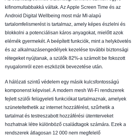
kifinomultabbakká váltak. Az Apple Screen Time és az
Android Digital Wellbeing most már MI-alapú
tartalomfelismerést is tartalmaz, amely képes észlelni és
blokkolni a potenciálisan káros anyagokat, mielőtt azok
elérnék gyermekét. A beépített funkciók, mint a helykövetés
és az alkalmazásengedélyek kezelése további biztonsági
rétegeket nyújtanak, a szülők 82%-a számolt be fokozott
nyugalomról ezen eszközök bevezetése után.
A hálózati szintű védelem egy másik kulcsfontosságú
komponenst képvisel. A modern mesh Wi-Fi rendszerek
fejlett szülői felügyeleti funkciókat tartalmaznak, amelyek
szüneteltethetik az internet hozzáférést, szűrhetik a
tartalmat és testreszabott hozzáférési ütemterveket
hozhatnak létre különböző családtagok számára. Ezek a
rendszerek átlagosan 12 000 nem megfelelő