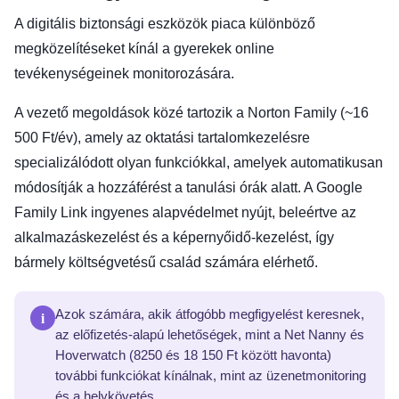
A digitális biztonsági eszközök piaca különböző
megközelítéseket kínál a gyerekek online
tevékenységeinek monitorozására.
A vezető megoldások közé tartozik a Norton Family (~16
500 Ft/év), amely az oktatási tartalomkezelésre
specializálódott olyan funkciókkal, amelyek automatikusan
módosítják a hozzáférést a tanulási órák alatt. A Google
Family Link ingyenes alapvédelmet nyújt, beleértve az
alkalmazáskezelést és a képernyőidő-kezelést, így
bármely költségvetésű család számára elérhető.
i
Azok számára, akik átfogóbb megfigyelést keresnek,
az előfizetés-alapú lehetőségek, mint a Net Nanny és
Hoverwatch (8250 és 18 150 Ft között havonta)
további funkciókat kínálnak, mint az üzenetmonitoring
és a helykövetés.