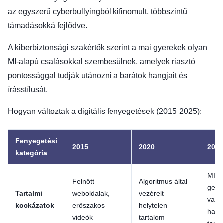
az egyszerű cyberbullyingból kifinomult, többszintű
támadásokká fejlődve.
A kiberbiztonsági szakértők szerint a mai gyerekek olyan
MI-alapú csalásokkal szembesülnek, amelyek riasztó
pontossággal tudják utánozni a barátok hangjait és
írásstílusát.
Hogyan változtak a digitális fenyegetések (2015-2025):
Fenyegetési
2015
2020
2025
kategória
MI ál
Felnőtt
Algoritmus által
gene
Tartalmi
weboldalak,
vezérelt
való
kockázatok
erőszakos
helytelen
hami
videók
tartalom
tart