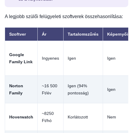
A legjobb szülői felügyeleti szoftverek összehasonlítása:
Szoftver
Ár
Tartalomszűrés
Képernyőid
Google
Ingyenes
Igen
Igen
Family Link
Norton
~16 500
Igen (94%
Igen
Family
Ft/év
pontosság)
~8250
Hoverwatch
Korlátozott
Nem
Ft/hó