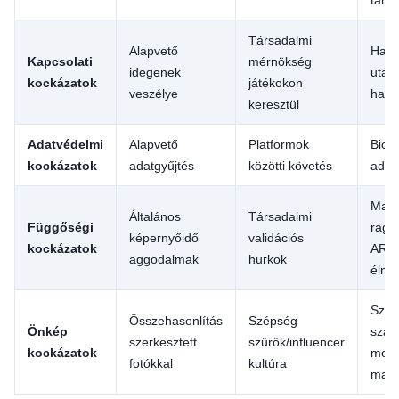
Társadalmi
Alapvető
Hang
Kapcsolati
mérnökség
idegenek
után
kockázatok
játékokon
veszélye
hasz
keresztül
Adatvédelmi
Alapvető
Platformok
Biom
kockázatok
adatgyűjtés
közötti követés
adat
Magá
Általános
Társadalmi
Függőségi
raga
képernyőidő
validációs
kockázatok
AR/
aggodalmak
hurkok
élmé
Szem
Összehasonlítás
Szépség
Önkép
szab
szerkesztett
szűrők/influencer
kockázatok
megj
fotókkal
kultúra
mani