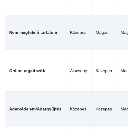
Nem megfelelő tartalom
Közepes
Magas
Maga
Online ragadozók
Alacsony
Közepes
Maga
Adatvédelem/Adatgyűjtés
Közepes
Közepes
Maga