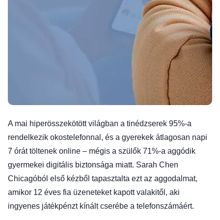
A mai hiperösszekötött világban a tinédzserek 95%-a
rendelkezik okostelefonnal, és a gyerekek átlagosan napi
7 órát töltenek online – mégis a szülők 71%-a aggódik
gyermekei digitális biztonsága miatt. Sarah Chen
Chicagóból első kézből tapasztalta ezt az aggodalmat,
amikor 12 éves fia üzeneteket kapott valakitől, aki
ingyenes játékpénzt kínált cserébe a telefonszámáért.