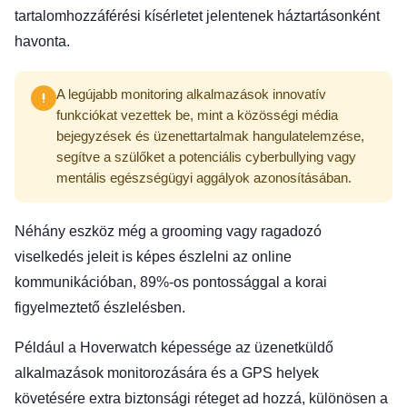
tartalomhozzáférési kísérletet jelentenek háztartásonként
havonta.
A legújabb monitoring alkalmazások innovatív
funkciókat vezettek be, mint a közösségi média
bejegyzések és üzenettartalmak hangulatelemzése,
segítve a szülőket a potenciális cyberbullying vagy
mentális egészségügyi aggályok azonosításában.
Néhány eszköz még a grooming vagy ragadozó
viselkedés jeleit is képes észlelni az online
kommunikációban, 89%-os pontossággal a korai
figyelmeztető észlelésben.
Például a Hoverwatch képessége az üzenetküldő
alkalmazások monitorozására és a GPS helyek
követésére extra biztonsági réteget ad hozzá, különösen a