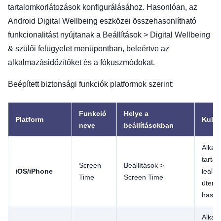
tartalomkorlátozások konfigurálásához. Hasonlóan, az
Android Digital Wellbeing eszközei összehasonlítható
funkcionalitást nyújtanak a Beállítások > Digital Wellbeing
& szülői felügyelet menüpontban, beleértve az
alkalmazásidőzítőket és a fókuszmódokat.
Beépített biztonsági funkciók platformok szerint:
Funkció
Helye a
Platform
Kulcs
neve
beállításokban
Alkal
tartal
Screen
Beállítások >
iOS/iPhone
leállás
Time
Screen Time
üteme
haszná
Alkal