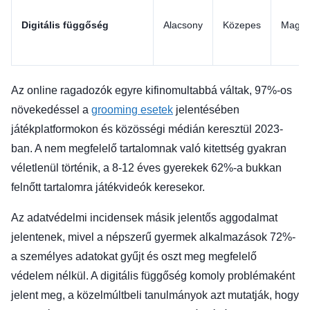
Digitális függőség
Alacsony
Közepes
Maga
Az online ragadozók egyre kifinomultabbá váltak, 97%-os
növekedéssel a
grooming esetek
jelentésében
játékplatformokon és közösségi médián keresztül 2023-
ban. A nem megfelelő tartalomnak való kitettség gyakran
véletlenül történik, a 8-12 éves gyerekek 62%-a bukkan
felnőtt tartalomra játékvideók keresekor.
Az adatvédelmi incidensek másik jelentős aggodalmat
jelentenek, mivel a népszerű gyermek alkalmazások 72%-
a személyes adatokat gyűjt és oszt meg megfelelő
védelem nélkül. A digitális függőség komoly problémaként
jelent meg, a közelmúltbeli tanulmányok azt mutatják, hogy