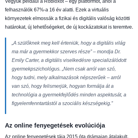
Vegyük például a Robloxot – egy platformot, ahol a
felhasználók 67%-a 16 év alatti. Ezek a virtuális
környezetek elmossák a fizikai és digitális valóság közötti
határokat, új lehetőségeket, de új kockázatokat is teremtve.
„A szülőknek meg kell érteniük, hogy a digitális világ
ma már a gyermekkor szerves része” – mondja Dr.
Emily Carter, a digitális viselkedésre specializálódott
gyermekpszichológus. „Nem csak arról van szó,
hogy tudni, mely alkalmazások népszerűek – arról
van szó, hogy felismerjük, hogyan formálja át a
technológia a gyermekfejlődés minden aspektusát, a
figyelemfenntartástól a szociális készségekig.”
Az online fenyegetések evolúciója
Az online fenyegetések tája 2015 óta drámaian átalakult,