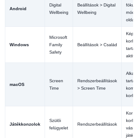
Digital
Beállítások > Digital
fókusz
Android
Wellbeing
Wellbeing
mód,
oldalk
Képer
Microsoft
korlát
Windows
Family
Beállítások > Család
tarta
Safety
aktivi
Alkal
Screen
Rendszerbeállítások
tartal
macOS
Time
> Screen Time
kommu
korlát
Korha
Szülői
korlát
Játékkonzolok
Rendszerbeállítások
felügyelet
vásárl
játéki