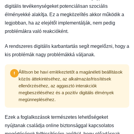
digitális tevékenységeket potenciálisan szociális
élményekké alakítja. Ez a megközelítés akkor működik a
legjobban, ha az elejétől implementálják, nem pedig
problémákra való reakcióként.
A rendszeres digitális karbantartás segít megelőzni, hogy a
kis problémák nagy problémákká váljanak.
Állítson be havi emlékeztetőt a magánéleti beállítások
közös áttekintéséhez, az alkalmazásfrissítések
ellenőrzéséhez, az aggasztó interakciók
megbeszéléséhez és a pozitív digitális élmények
megünnepléséhez.
Ezek a foglalkozások természetes lehetőségeket
nyújtanak családja online biztonsággal kapcsolatos
megértésének felfrissítésére anélkül, hogy előadásnak