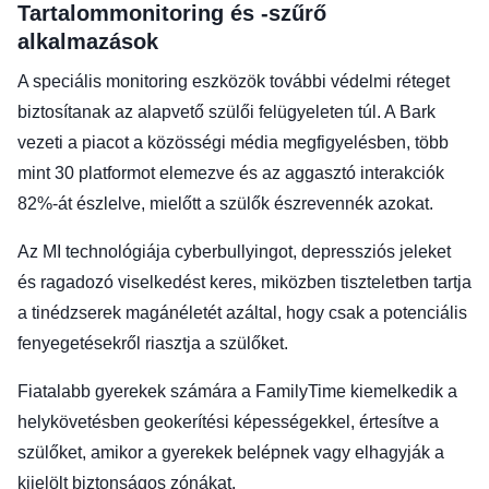
Tartalommonitoring és -szűrő
alkalmazások
A speciális monitoring eszközök további védelmi réteget
biztosítanak az alapvető szülői felügyeleten túl. A Bark
vezeti a piacot a közösségi média megfigyelésben, több
mint 30 platformot elemezve és az aggasztó interakciók
82%-át észlelve, mielőtt a szülők észrevennék azokat.
Az MI technológiája cyberbullyingot, depressziós jeleket
és ragadozó viselkedést keres, miközben tiszteletben tartja
a tinédzserek magánéletét azáltal, hogy csak a potenciális
fenyegetésekről riasztja a szülőket.
Fiatalabb gyerekek számára a FamilyTime kiemelkedik a
helykövetésben geokerítési képességekkel, értesítve a
szülőket, amikor a gyerekek belépnek vagy elhagyják a
kijelölt biztonságos zónákat.