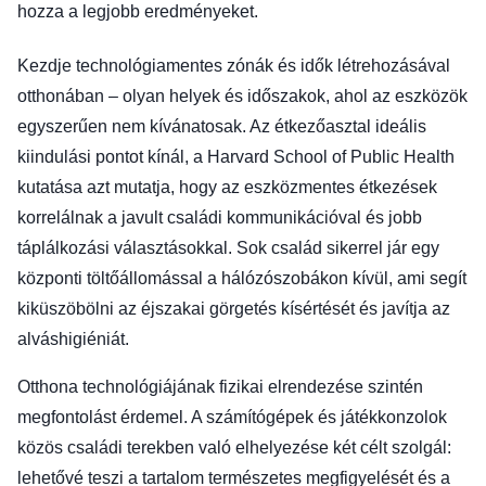
hozza a legjobb eredményeket.
Kezdje technológiamentes zónák és idők létrehozásával
otthonában – olyan helyek és időszakok, ahol az eszközök
egyszerűen nem kívánatosak. Az étkezőasztal ideális
kiindulási pontot kínál, a Harvard School of Public Health
kutatása azt mutatja, hogy az eszközmentes étkezések
korrelálnak a javult családi kommunikációval és jobb
táplálkozási választásokkal. Sok család sikerrel jár egy
központi töltőállomással a hálózószobákon kívül, ami segít
kiküszöbölni az éjszakai görgetés kísértését és javítja az
alváshigiéniát.
Otthona technológiájának fizikai elrendezése szintén
megfontolást érdemel. A számítógépek és játékkonzolok
közös családi terekben való elhelyezése két célt szolgál:
lehetővé teszi a tartalom természetes megfigyelését és a