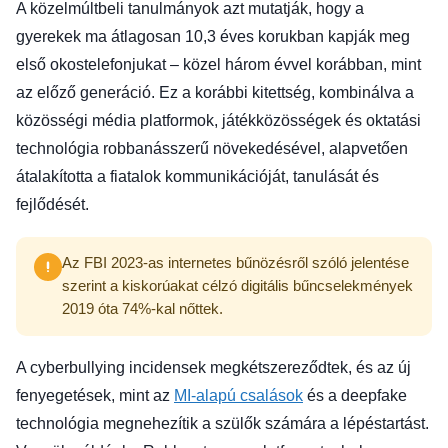
A közelmúltbeli tanulmányok azt mutatják, hogy a
gyerekek ma átlagosan 10,3 éves korukban kapják meg
első okostelefonjukat – közel három évvel korábban, mint
az előző generáció. Ez a korábbi kitettség, kombinálva a
közösségi média platformok, játékközösségek és oktatási
technológia robbanásszerű növekedésével, alapvetően
átalakította a fiatalok kommunikációját, tanulását és
fejlődését.
Az FBI 2023-as internetes bűnözésről szóló jelentése
szerint a kiskorúakat célzó digitális bűncselekmények
2019 óta 74%-kal nőttek.
A cyberbullying incidensek megkétszereződtek, és az új
fenyegetések, mint az
MI-alapú csalások
és a deepfake
technológia megnehezítik a szülők számára a lépéstartást.