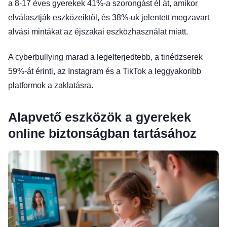
a 8-17 éves gyerekek 41%-a szorongást él át, amikor
elválasztják eszközeiktől, és 38%-uk jelentett megzavart
alvási mintákat az éjszakai eszközhasználat miatt.
A cyberbullying marad a legelterjedtebb, a tinédzserek
59%-át érinti, az Instagram és a TikTok a leggyakoribb
platformok a zaklatásra.
Alapvető eszközök a gyerekek
online biztonságban tartásához