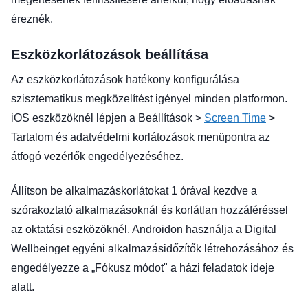
éreznék.
Eszközkorlátozások beállítása
Az eszközkorlátozások hatékony konfigurálása
szisztematikus megközelítést igényel minden platformon.
iOS eszközöknél lépjen a Beállítások >
Screen Time
>
Tartalom és adatvédelmi korlátozások menüpontra az
átfogó vezérlők engedélyezéséhez.
Állítson be alkalmazáskorlátokat 1 órával kezdve a
szórakoztató alkalmazásoknál és korlátlan hozzáféréssel
az oktatási eszközöknél. Androidon használja a Digital
Wellbeinget egyéni alkalmazásidőzítők létrehozásához és
engedélyezze a „Fókusz módot" a házi feladatok ideje
alatt.