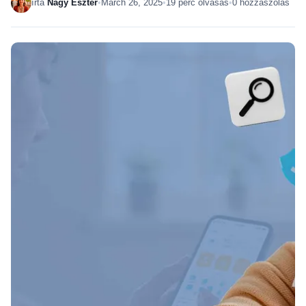
írta
Nagy Eszter
•
March 26, 2025
•
19 perc olvasás
•
0 hozzászólás