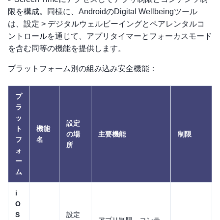
限を構成。同様に、AndroidのDigital Wellbeingツール
は、設定 > デジタルウェルビーイングとペアレンタルコ
ントロールを通じて、アプリタイマーとフォーカスモード
を含む同等の機能を提供します。
プラットフォーム別の組み込み安全機能：
プ
ラ
ッ
設定
ト
機能
の場
主要機能
制限
フ
名
所
ォ
ー
ム
i
O
S
設定
アプリ制限、コンテ