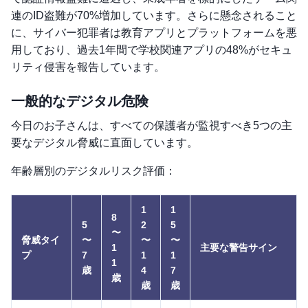
連のID盗難が70%増加しています。さらに懸念されること
に、サイバー犯罪者は教育アプリとプラットフォームを悪
用しており、過去1年間で学校関連アプリの48%がセキュ
リティ侵害を報告しています。
一般的なデジタル危険
今日のお子さんは、すべての保護者が監視すべき5つの主
要なデジタル脅威に直面しています。
年齢層別のデジタルリスク評価：
1
1
8
5
2
5
〜
脅威タイ
〜
〜
〜
1
主要な警告サイン
プ
7
1
1
1
歳
4
7
歳
歳
歳