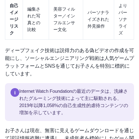
自己
より
編集さ
美容フィル
イメ
パーソナラ
パー
れた写
ター／イン
ージ
イズされた
ソナ
真との
フルエンサ
リス
外見操作
ライ
比較
ー文化
ク
ズ
ディープフェイク技術は説得力のある偽ビデオの作成を可
能にし、ソーシャルエンジニアリング戦術は人気ゲームプ
ラットフォームとSNSを通じてお子さんを特別に標的に
しています。
i
Internet Watch Foundationの最近のデータは、洗練さ
れたグルーミング技術によって主に駆動される、
2019年以降1,058%の自己生成性的虐待コンテンツの
増加を示しています。
お子さんは現在、無害に見えるゲームダウンロードを通じ
て認証情報盗難に遭遇し、未成年者を標的にしたゲーム関