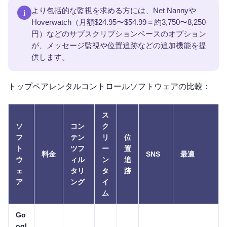
i
より包括的な監視を求める方には、Net Nannyや
Hoverwatch（月額$24.95〜$54.99＝約3,750〜8,250
円）などのサブスクリプションベースのオプション
が、メッセージ監視や位置追跡などの追加機能を提
供します。
トップペアレンタルコントロールソフトウェアの比較：
ス
ソ
コン
ク
フ
テン
リ
位
ト
ツフ
ー
置
料金
SNS
最適
ウ
ィル
ン
追
ェ
タリ
タ
跡
ア
ング
イ
ム
Go
ogl