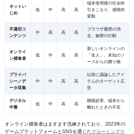
端末使用後の社会的
ネットい
低
中
高
高
引きこもり、感情的
じめ
変動
不適切コ
ブラウザ履歴の消
中
高
高
高
ンテンツ
去、秘密の行動
新しいオンラインの
オンライ
低
中
高
高
「友人」、未知のソ
ン捕食者
ースからの贈り物
プライバ
以前に議論したアイ
シー／デ
中
中
高
高
テムのターゲット広
ータ収集
告
デジタル
睡眠妨害、端末から
低
中
高
高
中毒
離れたときの不安
オンライン捕食者はますます洗練されており、2023年の
ゲームプラットフォームとSNSを通じた
グルーミングケ