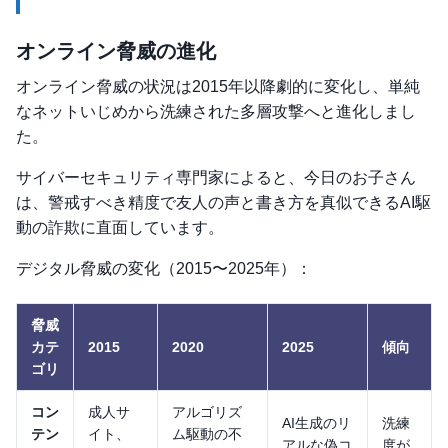
オンライン脅威の進化
オンライン脅威の状況は2015年以降劇的に変化し、単純
なネットいじめから洗練された多層攻撃へと進化しまし
た。
サイバーセキュリティ専門家によると、今日のお子さん
は、警戒すべき精度で友人の声と書き方を真似できるAI駆
動の詐欺に直面しています。
デジタル脅威の変化（2015〜2025年）：
脅威
カテ
2015
2020
2025
傾向
ゴリ
コン
成人サ
アルゴリズ
AI生成のリ
洗練
テン
イト、
ム駆動の不
アルな偽コ
度が