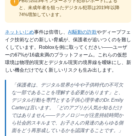
FBIの2023年インターネット犯罪レポートによる
と、未成年者を狙ったデジタル犯罪は2019年以降
74%増加しています。
ネットいじめ
事件は倍増し、
AI駆動の詐欺
やディープフェ
イク技術などの新しい脅威が、保護者が追いつくのを難し
くしています。Robloxを例に取ってください——ユーザ
ーの67%が16歳未満のプラットフォーム。これらの仮想
環境は物理的現実とデジタル現実の境界線を曖昧にし、新
しい機会だけでなく新しいリスクも生み出します。
「保護者は、デジタル世界が今や子供時代の不可欠
な一部であることを理解する必要があります」と、
デジタル行動を専門とする子供心理学者のDr. Emily
Carterは言います。「どのアプリが人気か知るだけ
ではありません——テクノロジーが注意持続時間か
ら社会的スキルまで、お子さんの発達のあらゆる側
面をどう再形成しているかを認識することです。」