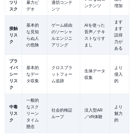
ツリ
暴力ビ
適切コンテ
ンテンツ
増加
スク
デオ
ンツ
ます
基本的
ゲーム経由
AIを使った
接触
ます
な見知
のソーシャ
音声／テキ
リス
説得
らぬ人
ルエンジニ
ストなりす
ク
力が
の危険
アリング
まし
ある
プラ
イバ
基本的
クロスプラ
より
生体データ
シー
なデー
ットフォー
侵入
収集
リス
タ収集
ム追跡
的
ク
一般的
中毒
なスク
より
社会的検証
没入型AR
リス
リーン
魅力
ループ
／VR体験
ク
タイム
的
懸念