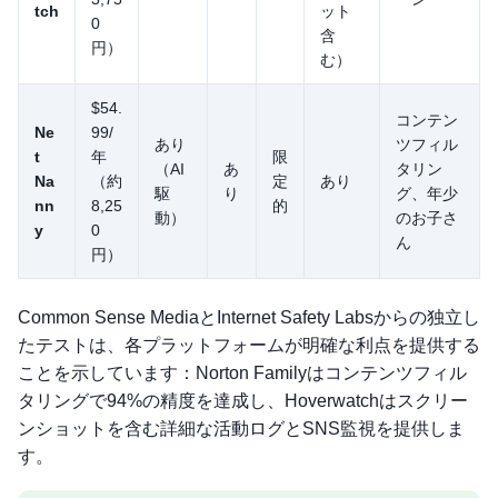
tch
ット
0
含
円）
む）
$54.
コンテン
Ne
99/
あり
ツフィル
t
年
限
（AI
あ
タリン
Na
（約
定
あり
駆
り
グ、年少
nn
8,25
的
動）
のお子さ
y
0
ん
円）
Common Sense MediaとInternet Safety Labsからの独立し
たテストは、各プラットフォームが明確な利点を提供する
ことを示しています：Norton Familyはコンテンツフィル
タリングで94%の精度を達成し、Hoverwatchはスクリー
ンショットを含む詳細な活動ログとSNS監視を提供しま
す。