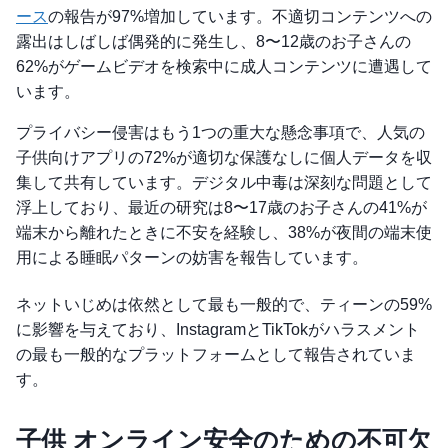
ース
の報告が97%増加しています。不適切コンテンツへの
露出はしばしば偶発的に発生し、8〜12歳のお子さんの
62%がゲームビデオを検索中に成人コンテンツに遭遇して
います。
プライバシー侵害はもう1つの重大な懸念事項で、人気の
子供向けアプリの72%が適切な保護なしに個人データを収
集して共有しています。デジタル中毒は深刻な問題として
浮上しており、最近の研究は8〜17歳のお子さんの41%が
端末から離れたときに不安を経験し、38%が夜間の端末使
用による睡眠パターンの妨害を報告しています。
ネットいじめは依然として最も一般的で、ティーンの59%
に影響を与えており、InstagramとTikTokがハラスメント
の最も一般的なプラットフォームとして報告されていま
す。
子供 オンライン安全のための不可欠