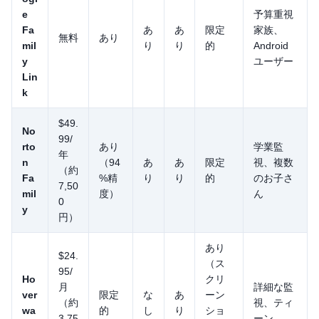
e
予算重視
Fa
あ
あ
限定
家族、
無料
あり
mil
り
り
的
Android
y
ユーザー
Lin
k
$49.
No
99/
rto
あり
学業監
年
n
（94
あ
あ
限定
視、複数
（約
Fa
%精
り
り
的
のお子さ
7,50
mil
度）
ん
0
y
円）
あり
$24.
（ス
95/
Ho
クリ
月
詳細な監
ver
限定
な
あ
ーン
（約
視、ティ
wa
的
し
り
ショ
3,75
ーン