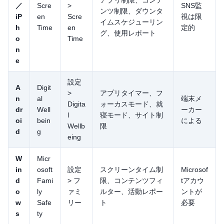
／
Scre
>
SNS監
ンツ制限、ダウンタ
iP
en
Scre
視は限
イムスケジューリン
h
Time
en
定的
グ、使用レポート
o
Time
n
e
設定
A
Digit
>
アプリタイマー、フ
n
al
端末メ
Digita
ォーカスモード、就
dr
Well
ーカー
l
寝モード、サイト制
oi
bein
による
Wellb
限
d
g
eing
W
Micr
in
osoft
設定
スクリーンタイム制
Microsof
d
Fami
> フ
限、コンテンツフィ
tアカウ
o
ly
ァミ
ルター、活動レポー
ントが
w
Safe
リー
ト
必要
s
ty