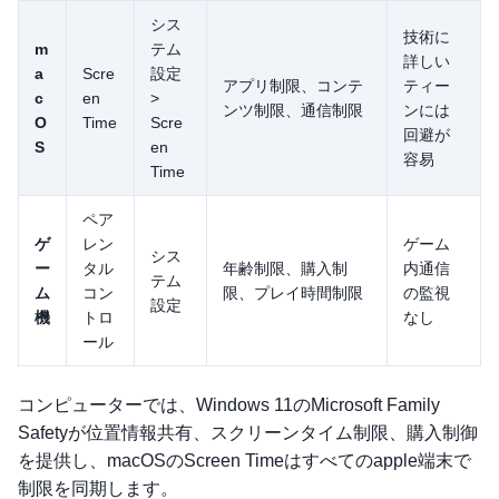
シス
技術に
m
テム
詳しい
a
Scre
設定
アプリ制限、コンテ
ティー
c
en
>
ンツ制限、通信制限
ンには
O
Time
Scre
回避が
S
en
容易
Time
ペア
ゲ
レン
ゲーム
シス
ー
タル
年齢制限、購入制
内通信
テム
ム
コン
限、プレイ時間制限
の監視
設定
機
トロ
なし
ール
コンピューターでは、Windows 11のMicrosoft Family
Safetyが位置情報共有、スクリーンタイム制限、購入制御
を提供し、macOSのScreen Timeはすべてのapple端末で
制限を同期します。