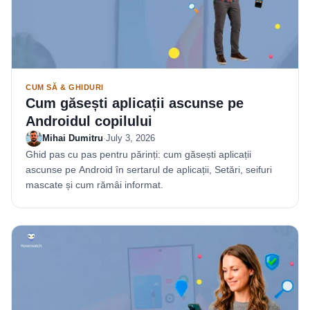
CUM SĂ & GHIDURI
Cum găsești aplicații ascunse pe
Androidul copilului
Mihai Dumitru
·
July 3, 2026
Ghid pas cu pas pentru părinți: cum găsești aplicații
ascunse pe Android în sertarul de aplicații, Setări, seifuri
mascate și cum rămâi informat.