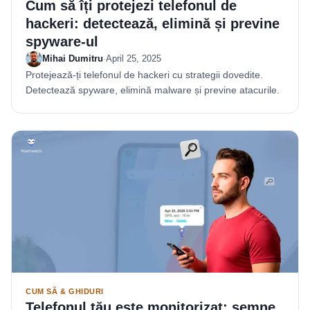
Cum să îți protejezi telefonul de
hackeri: detectează, elimină și previne
spyware-ul
Mihai Dumitru
·
April 25, 2025
Protejează-ți telefonul de hackeri cu strategii dovedite.
Detectează spyware, elimină malware și previne atacurile.
CUM SĂ & GHIDURI
Telefonul tău este monitorizat: semne,