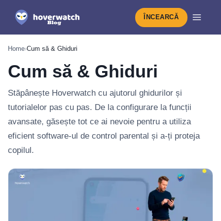
ÎNCEARCĂ
Home
›
Cum să & Ghiduri
Cum să & Ghiduri
Stăpânește Hoverwatch cu ajutorul ghidurilor și
tutorialelor pas cu pas. De la configurare la funcții
avansate, găsește tot ce ai nevoie pentru a utiliza
eficient software-ul de control parental și a-ți proteja
copilul.
Cele mai noi din Cum să & Ghiduri