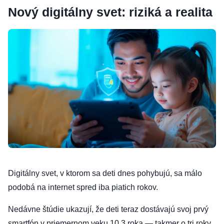
Nový digitálny svet: riziká a realita
Digitálny svet, v ktorom sa deti dnes pohybujú, sa málo
podobá na internet spred iba piatich rokov.
Nedávne štúdie ukazují, že deti teraz dostávajú svoj prvý
smartfón v priemernom veku 10,3 roka — takmer o tri roky