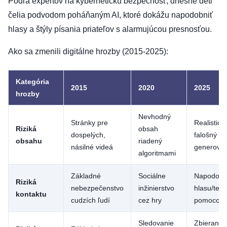
Podľa expertov na kybernetickú bezpečnosť, dnešné deti
čelia podvodom poháňaným AI, ktoré dokážu napodobniť
hlasy a štýly písania priateľov s alarmujúcou presnosťou.
Ako sa zmenili digitálne hrozby (2015-2025):
Kategória
2015
2020
2025
hrozby
Nevhodný
Stránky pre
Realistick
Riziká
obsah
dospelých,
falošný o
obsahu
riadený
násilné videá
generovan
algoritmami
Základné
Sociálne
Napodobň
Riziká
nebezpečenstvo
inžinierstvo
hlasu/text
kontaktu
cudzích ľudí
cez hry
pomocou 
Sledovanie
Zbieranie