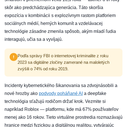
skôr ako predchádzajúca generácia. Táto skoršia
expozícia v kombinácii s explozívnym rastom platforiem
sociálnych médií, herných komunít a vzdelávacej
technológie zásadne zmenila spôsob, akým mladí ľudia
interagujú, učia sa a vyvíjajú.
Podľa správy FBI o internetovej kriminalite z roku
2023 sa digitálne zločiny zamerané na maloletých
zvýšili o 74% od roku 2019.
Incidenty kybernetického šikanovania sa zdvojnásobili a
nové hrozby ako
podvody poháňané AI
a deepfake
technológia sťažujú rodičom držať krok. Vezmite si
napríklad Roblox — platformu, kde má 67% používateľov
menej ako 16 rokov. Tieto virtuálne prostredia rozmazávajú
hranice medzi fyzickou a digitálnou realitou, vytvárajúc