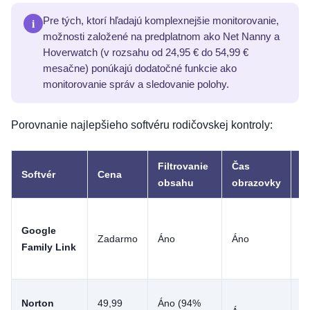
i
Pre tých, ktorí hľadajú komplexnejšie monitorovanie,
možnosti založené na predplatnom ako Net Nanny a
Hoverwatch (v rozsahu od 24,95 € do 54,99 €
mesačne) ponúkajú dodatočné funkcie ako
monitorovanie správ a sledovanie polohy.
Porovnanie najlepšieho softvéru rodičovskej kontroly:
Filtrovanie
Čas
S
Softvér
Cena
obsahu
obrazovky
p
Google
Zadarmo
Áno
Áno
Á
Family Link
Norton
49,99
Áno (94%