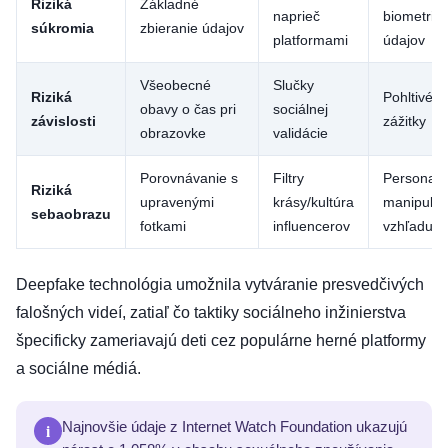
Riziká
Základné
naprieč
biometric
súkromia
zbieranie údajov
platformami
údajov
Všeobecné
Slučky
Riziká
Pohltivé 
obavy o čas pri
sociálnej
závislosti
zážitky
obrazovke
validácie
Porovnávanie s
Filtry
Personali
Riziká
upravenými
krásy/kultúra
manipulác
sebaobrazu
fotkami
influencerov
vzhľadu
Deepfake technológia umožnila vytváranie presvedčivých
falošných videí, zatiaľ čo taktiky sociálneho inžinierstva
špecificky zameriavajú deti cez populárne herné platformy
a sociálne médiá.
i
Najnovšie údaje z Internet Watch Foundation ukazujú