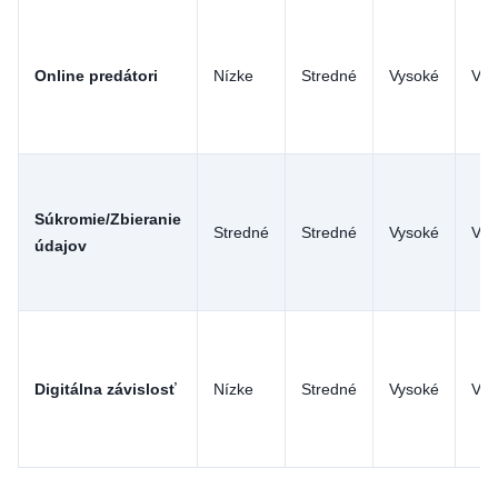
Online predátori
Nízke
Stredné
Vysoké
Vys
Súkromie/Zbieranie
Stredné
Stredné
Vysoké
Vys
údajov
Digitálna závislosť
Nízke
Stredné
Vysoké
Vys