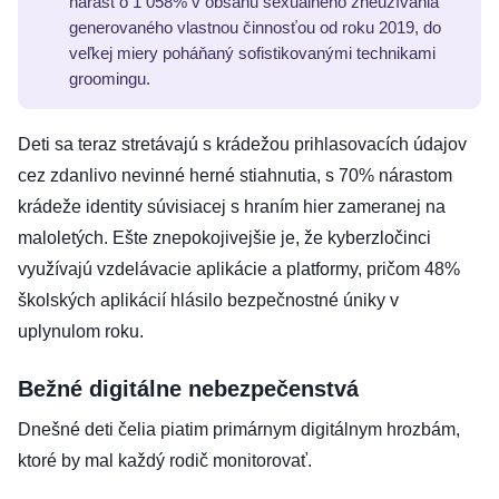
nárast o 1 058% v obsahu sexuálneho zneužívania
generovaného vlastnou činnosťou od roku 2019, do
veľkej miery poháňaný sofistikovanými technikami
groomingu.
Deti sa teraz stretávajú s krádežou prihlasovacích údajov
cez zdanlivo nevinné herné stiahnutia, s 70% nárastom
krádeže identity súvisiacej s hraním hier zameranej na
maloletých. Ešte znepokojivejšie je, že kyberzločinci
využívajú vzdelávacie aplikácie a platformy, pričom 48%
školských aplikácií hlásilo bezpečnostné úniky v
uplynulom roku.
Bežné digitálne nebezpečenstvá
Dnešné deti čelia piatim primárnym digitálnym hrozbám,
ktoré by mal každý rodič monitorovať.