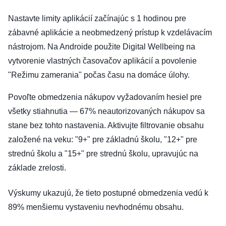
Nastavte limity aplikácií začínajúc s 1 hodinou pre
zábavné aplikácie a neobmedzený prístup k vzdelávacím
nástrojom. Na Androide použite Digital Wellbeing na
vytvorenie vlastných časovačov aplikácií a povolenie
"Režimu zamerania" počas času na domáce úlohy.
Povoľte obmedzenia nákupov vyžadovaním hesiel pre
všetky stiahnutia — 67% neautorizovaných nákupov sa
stane bez tohto nastavenia. Aktivujte filtrovanie obsahu
založené na veku: "9+" pre základnú školu, "12+" pre
strednú školu a "15+" pre strednú školu, upravujúc na
základe zrelosti.
Výskumy ukazujú, že tieto postupné obmedzenia vedú k
89% menšiemu vystaveniu nevhodnému obsahu.