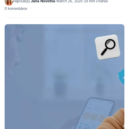
napísal(a)
Jana Novotná
•
March 26, 2025
•
19 min čítania
•
0 komentárov