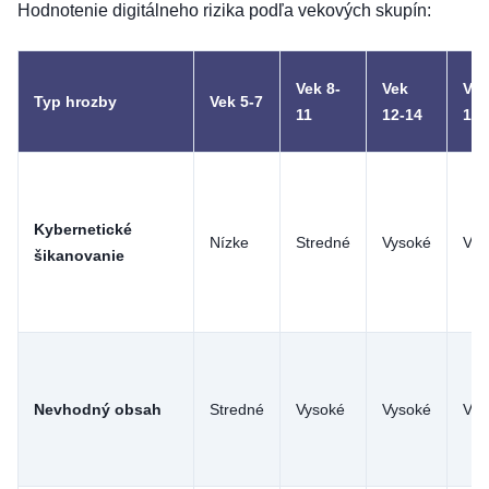
Hodnotenie digitálneho rizika podľa vekových skupín:
Vek 8-
Vek
Vek
Typ hrozby
Vek 5-7
11
12-14
15-
Kybernetické
Nízke
Stredné
Vysoké
Vys
šikanovanie
Nevhodný obsah
Stredné
Vysoké
Vysoké
Vys