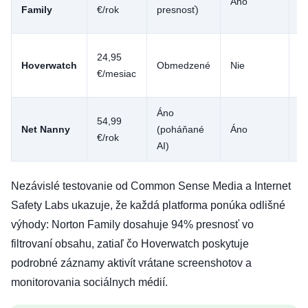
Áno
Á
Family
€/rok
presnosť)
24,95
Hoverwatch
Obmedzené
Nie
Á
€/mesiac
Áno
54,99
Net Nanny
(poháňané
Áno
O
€/rok
AI)
Nezávislé testovanie od Common Sense Media a Internet
Safety Labs ukazuje, že každá platforma ponúka odlišné
výhody: Norton Family dosahuje 94% presnosť vo
filtrovaní obsahu, zatiaľ čo Hoverwatch poskytuje
podrobné záznamy aktivít vrátane screenshotov a
monitorovania sociálnych médií.