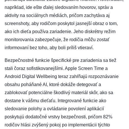
napríklad, ide ešte ďalej sledovaním hovorov, správ a
aktivity na sociálnych médiách, pričom zachytáva aj
screenshoty, aby rodičom poskytol jasnejší obraz o tom,
ako ich dieťa používa zariadenie. Jeho diskrétny režim
monitorovania zabezpečuje, že rodičia môžu zostať
informovaní bez toho, aby boli príliš vtieraví.
Bezpečnostné funkcie špecifické pre zariadenia sa tiež
stali čoraz sofistikovanejšími. Apple Screen Time a
Android Digital Wellbeing teraz zahŕňajú rozpoznávanie
obsahu poháňané AI, ktoré dokáže detegovať a
zablokovať potenciálne škodlivý materiál skôr, ako sa
dostane k vášmu dieťaťu. Integrované funkcie ako
sledovanie polohy a ovládanie povolení aplikácií
poskytujú dodatočné vrstvy bezpečnosti, pričom 82%
rodičov hlási zvýšený pokoj po implementácii týchto