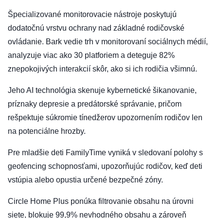
Špecializované monitorovacie nástroje poskytujú
dodatočnú vrstvu ochrany nad základné rodičovské
ovládanie. Bark vedie trh v monitorovaní sociálnych médií,
analyzuje viac ako 30 platforiem a deteguje 82%
znepokojivých interakcií skôr, ako si ich rodičia všimnú.
Jeho AI technológia skenuje kybernetické šikanovanie,
príznaky depresie a predátorské správanie, pričom
rešpektuje súkromie tínedžerov upozornením rodičov len
na potenciálne hrozby.
Pre mladšie deti FamilyTime vyniká v sledovaní polohy s
geofencing schopnosťami, upozorňujúc rodičov, keď deti
vstúpia alebo opustia určené bezpečné zóny.
Circle Home Plus ponúka filtrovanie obsahu na úrovni
siete, blokuje 99,9% nevhodného obsahu a zároveň