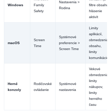
Nastavenia >
Windows
Family
filtre obsahu,
Rodina
Safety
hlásenie
aktivít
Limity
aplikácií,
Systémové
Screen
obmedzenia
macOS
preferencie >
Time
obsahu,
Screen Time
limity
komunikácie
Vekové
obmedzenia,
limity
Herné
Rodičovské
Systémové
nákupov,
konzoly
ovládanie
nastavenia
limity
herného
času