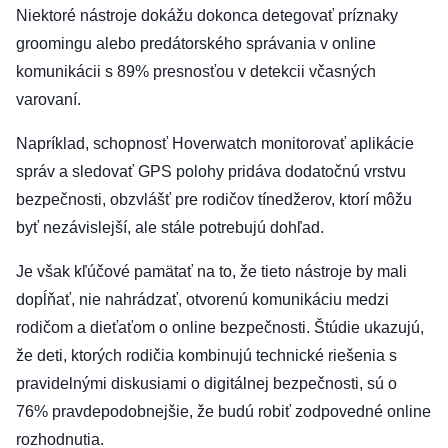
Niektoré nástroje dokážu dokonca detegovať príznaky
groomingu alebo predátorského správania v online
komunikácii s 89% presnosťou v detekcii včasných
varovaní.
Napríklad, schopnosť Hoverwatch monitorovať aplikácie
správ a sledovať GPS polohy pridáva dodatočnú vrstvu
bezpečnosti, obzvlášť pre rodičov tínedžerov, ktorí môžu
byť nezávislejší, ale stále potrebujú dohľad.
Je však kľúčové pamätať na to, že tieto nástroje by mali
dopĺňať, nie nahrádzať, otvorenú komunikáciu medzi
rodičom a dieťaťom o online bezpečnosti. Štúdie ukazujú,
že deti, ktorých rodičia kombinujú technické riešenia s
pravidelnými diskusiami o digitálnej bezpečnosti, sú o
76% pravdepodobnejšie, že budú robiť zodpovedné online
rozhodnutia.