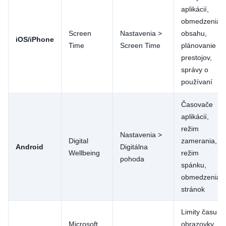
aplikácií,
obmedzenia
Screen
Nastavenia >
obsahu,
iOS/iPhone
Time
Screen Time
plánovanie
prestojov,
správy o
používaní
Časovače
aplikácií,
režim
Nastavenia >
Digital
zamerania,
Android
Digitálna
Wellbeing
režim
pohoda
spánku,
obmedzenia
stránok
Limity času
Microsoft
obrazovky,