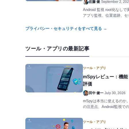
佐藤 健
·
September 2, 20
Android 監視 root
アプリ監視、位置追跡、セ
プライバシー・セキュリティをすべて見る →
ツール・アプリの最新記事
ツール・アプリ
mSpyレビュー：機
評価
田中 健一
·
July 30, 2026
mSpyは本当に使えるの
の注意点、Android監視での
す。
ツール・アプリ