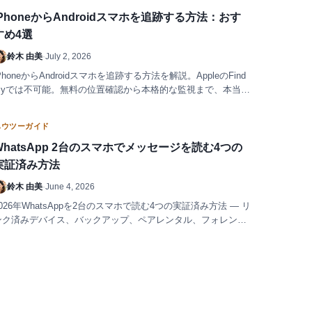
iPhoneからAndroidスマホを追跡する方法：おす
すめ4選
鈴木 由美
·
July 2, 2026
PhoneからAndroidスマホを追跡する方法を解説。AppleのFind
Myでは不可能。無料の位置確認から本格的な監視まで、本当に
使える4つの方法と避けるべき詐欺を紹介。
ハウツーガイド
WhatsApp 2台のスマホでメッセージを読む4つの
実証済み方法
鈴木 由美
·
June 4, 2026
2026年WhatsAppを2台のスマホで読む4つの実証済み方法 — リ
ンク済みデバイス、バックアップ、ペアレンタル、フォレンジ
ック。