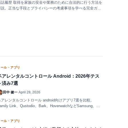
通話履歴 取得を家族の安全や業務のために合法的に行う方法を
解説。正当な手段とプライバシーの考慮事項を学べる完全ガイ
ド。
ツール・アプリ
ペアレンタルコントロール Android：2026年テス
ト済み7選
田中 健一
·
April 28, 2026
ペアレンタルコントロール android向けアプリ7選を比較。
amily Link、Qustodio、Bark、HoverwatchなどSamsung、
Pixel、Xiaomi実機でテスト。最適な1本が見つかります。
ツール・アプリ