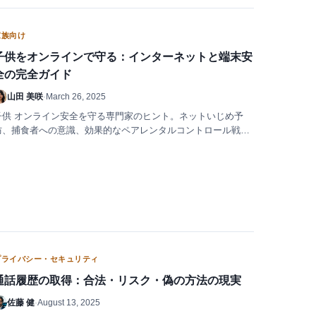
家族向け
子供をオンラインで守る：インターネットと端末安
全の完全ガイド
山田 美咲
·
March 26, 2025
子供 オンライン安全を守る専門家のヒント。ネットいじめ予
防、捕食者への意識、効果的なペアレンタルコントロール戦略
を解説。
プライバシー・セキュリティ
通話履歴の取得：合法・リスク・偽の方法の現実
佐藤 健
·
August 13, 2025