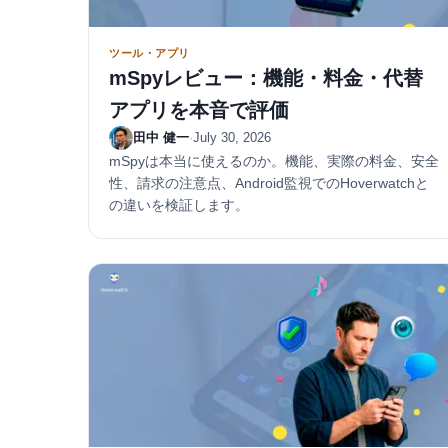
ツール・アプリ
mSpyレビュー：機能・料金・代替
アプリを本音で評価
田中 健一
·
July 30, 2026
mSpyは本当に使えるのか。機能、実際の料金、安全
性、請求の注意点、Android監視でのHoverwatchと
の違いを検証します。