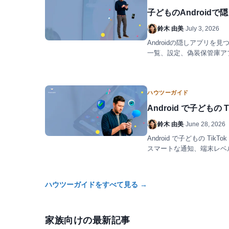
子どものAndroid
鈴木 由美
·
July 3, 2026
Androidの隠しアプリ
一覧、設定、偽装保管庫ア
法を解説します。
ハウツーガイド
Android で子どもの
鈴木 由美
·
June 28, 2026
Android で子どもの Ti
スマートな通知、端末レベルのア
mSpy）を正直に比較しま
ハウツーガイドをすべて見る →
家族向けの最新記事