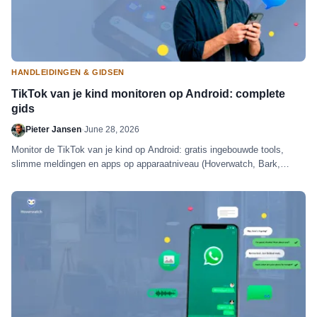
HANDLEIDINGEN & GIDSEN
TikTok van je kind monitoren op Android: complete
gids
Pieter Jansen
·
June 28, 2026
Monitor de TikTok van je kind op Android: gratis ingebouwde tools,
slimme meldingen en apps op apparaatniveau (Hoverwatch, Bark,
mSpy) eerlijk vergeleken.