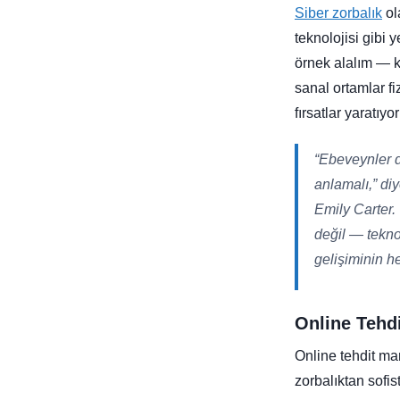
Siber zorbalık
ol
teknolojisi gibi 
örnek alalım — k
sanal ortamlar fi
fırsatlar yaratıy
“Ebeveynler d
anlamalı,” di
Emily Carter.
değil — tekno
gelişiminin he
Online Tehdi
Online tehdit ma
zorbalıktan sofis