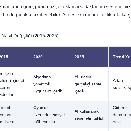
zmanlarına göre, günümüz çocukları arkadaşlarının seslerini ve
ik bir doğrulukla taklit edebilen AI destekli dolandırıcılıklarla karş
in Nasıl Değiştiği (2015-2025):
2015
2020
2025
Trend Y
Yetişkin
Algoritma
AI üretimi
siteleri, şiddet
Artan
yönetimli
gerçekçi sahte
içeren
sofistika
uygunsuz içerik
içerik
videolar
Temel
Oyunlar
Giderek
AI kullanarak
yabancı
üzerinden sosyal
daha ikna
ses/metin taklidi
tehlikesi
mühendislik
edici