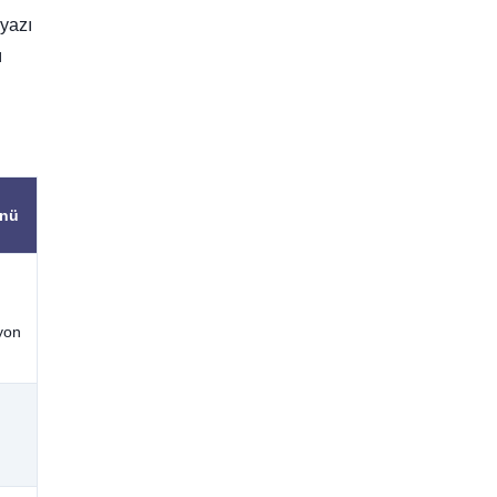
 yazı
ı
önü
syon