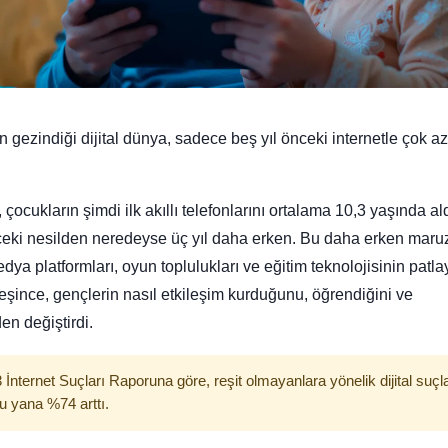
 gezindiği dijital dünya, sadece beş yıl önceki internetle çok az
.
 çocukların şimdi ilk akıllı telefonlarını ortalama 10,3 yaşında al
ceki nesilden neredeyse üç yıl daha erken. Bu daha erken maru
ya platformları, oyun toplulukları ve eğitim teknolojisinin patlay
eşince, gençlerin nasıl etkileşim kurduğunu, öğrendiğini ve
den değiştirdi.
 İnternet Suçları Raporuna göre, reşit olmayanlara yönelik dijital suçl
u yana %74 arttı.