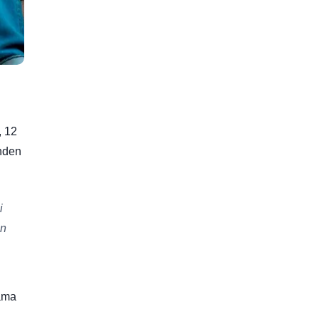
, 12
inden
i
an
 ama