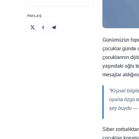
PAYLAŞ
Günümüzün hiper-
çocuklar günde o
çocuklarının dij
yaşındaki oğlu te
mesajlar aldığın
“Kişisel bilgi
oyuna özgü te
şey buydu — b
Siber zorbalıktan
çocukları koruma