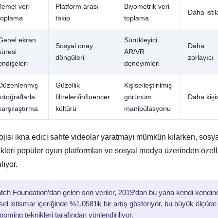
Temel veri
Platform arası
Biyometrik veri
Daha istil
toplama
takip
toplama
Genel ekran
Sürükleyici
Sosyal onay
Daha
süresi
AR/VR
döngüleri
zorlayıcı
endişeleri
deneyimleri
Düzenlenmiş
Güzellik
Kişiselleştirilmiş
fotoğraflarla
filtreleri/influencer
görünüm
Daha kişi
karşılaştırma
kültürü
manipülasyonu
jisi ikna edici sahte videolar yaratmayı mümkün kılarken, sosya
ikleri popüler oyun platformları ve sosyal medya üzerinden özell
lıyor.
atch Foundation’dan gelen son veriler, 2019’dan bu yana kendi kendin
nsel istismar içeriğinde %1.058’lik bir artış gösteriyor, bu büyük ölçüde
rooming teknikleri tarafından yönlendiriliyor.