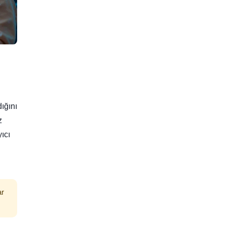
dığını
z
ıcı
ar