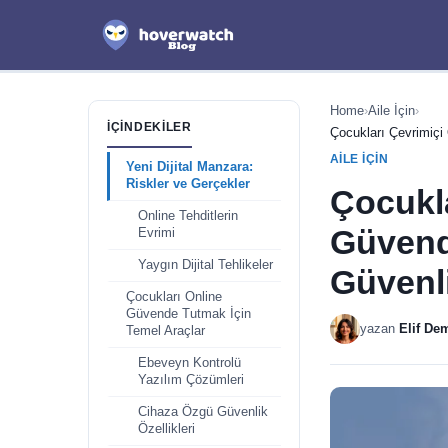
Home
›
Aile İçin
›
İÇINDEKILER
Çocukları Çevrimiçi
AILE İÇIN
Yeni Dijital Manzara:
Riskler ve Gerçekler
Çocukl
Online Tehditlerin
Güvend
Evrimi
Yaygın Dijital Tehlikeler
Güvenli
Çocukları Online
Güvende Tutmak İçin
yazan
Elif De
Temel Araçlar
Ebeveyn Kontrolü
Yazılım Çözümleri
Cihaza Özgü Güvenlik
Özellikleri