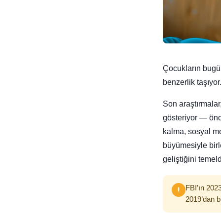
Çocukların bugün
benzerlik taşıyor
Son araştırmalar,
gösteriyor — ön
kalma, sosyal med
büyümesiyle birl
geliştiğini temel
FBI’ın 2023
2019’dan b