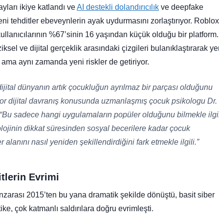
ayları ikiye katlandı ve
AI destekli dolandırıcılık
ve deepfake
yeni tehditler ebeveynlerin ayak uydurmasını zorlaştırıyor. Roblox
ullanıcılarının %67’sinin 16 yaşından küçük olduğu bir platform
ziksel ve dijital gerçeklik arasındaki çizgileri bulanıklaştırarak ye
or ama aynı zamanda yeni riskler de getiriyor.
ijital dünyanın artık çocukluğun ayrılmaz bir parçası olduğunu
yor dijital davranış konusunda uzmanlaşmış çocuk psikologu Dr.
 “Bu sadece hangi uygulamaların popüler olduğunu bilmekle ilgil
lojinin dikkat süresinden sosyal becerilere kadar çocuk
r alanını nasıl yeniden şekillendirdiğini fark etmekle ilgili.”
tlerin Evrimi
nzarası 2015’ten bu yana dramatik şekilde dönüştü, basit siber
tike, çok katmanlı saldırılara doğru evrimleşti.