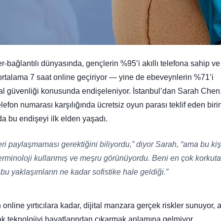
bağlantılı dünyasında, gençlerin %95’i akıllı telefona sahip ve
rtalama 7 saat online geçiriyor — yine de ebeveynlerin %71’i
ital güvenliği konusunda endişeleniyor. İstanbul’dan Sarah Chen
lefon numarası karşılığında ücretsiz oyun parası teklif eden bir
da bu endişeyi ilk elden yaşadı.
leri paylaşmaması gerektiğini biliyordu,” diyor Sarah, “ama bu kiş
rminoloji kullanmış ve meşru görünüyordu. Beni en çok korkut
u yaklaşımların ne kadar sofistike hale geldiği.”
 online yırtıcılara kadar, dijital manzara gerçek riskler sunuyor,
k teknolojiyi hayatlarından çıkarmak anlamına gelmiyor.