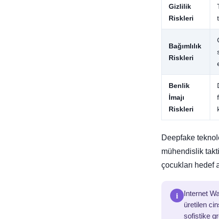
Gizlilik
Riskleri
Bağımlılık
Riskleri
Benlik
İmajı
Riskleri
Deepfake teknolo
mühendislik takt
çocukları hedef a
i
Internet W
üretilen ci
sofistike g