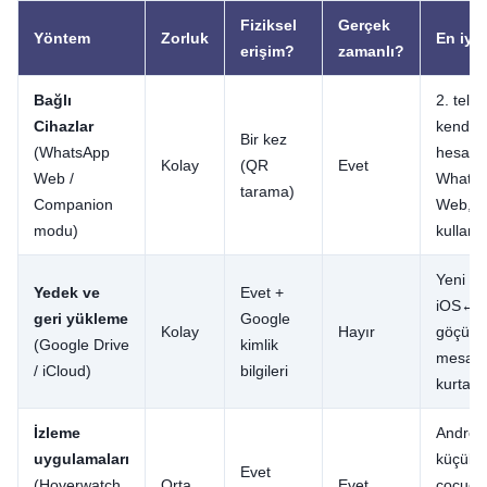
Fiziksel
Gerçek
Yöntem
Zorluk
En iyi
erişim?
zamanlı?
Bağlı
2. tele
Cihazlar
kendi
Bir kez
(WhatsApp
hesabın
Kolay
(QR
Evet
Web /
Whats
tarama)
Companion
Web, ai
modu)
kullanı
Yeni te
Yedek ve
Evet +
iOS↔An
geri yükleme
Google
Kolay
Hayır
göçü, k
(Google Drive
kimlik
mesajla
/ iCloud)
bilgileri
kurtar
İzleme
Androi
uygulamaları
küçük
Evet
(Hoverwatch,
Orta
Evet
çocuğu