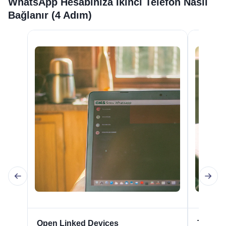
WhatsApp Hesabınıza İkinci Telefon Nasıl
Bağlanır (4 Adım)
Open Linked Devices
Tap Lin