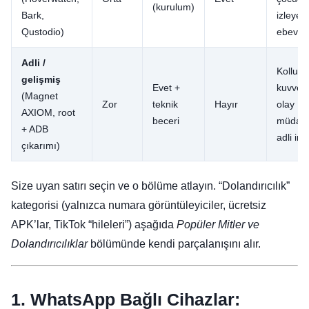
(kurulum)
Bark,
izleyen
Qustodio)
ebevey
Adli /
Kolluk
gelişmiş
Evet +
kuvvetl
(Magnet
Zor
teknik
Hayır
olay
AXIOM, root
beceri
müdaha
+ ADB
adli in
çıkarımı)
Size uyan satırı seçin ve o bölüme atlayın. “Dolandırıcılık”
kategorisi (yalnızca numara görüntüleyiciler, ücretsiz
APK’lar, TikTok “hileleri”) aşağıda
Popüler Mitler ve
Dolandırıcılıklar
bölümünde kendi parçalanışını alır.
1. WhatsApp Bağlı Cihazlar: