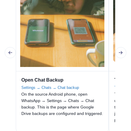
Open Chat Backup
Tap Bac
Settings → Chats → Chat backup
Trigger a
On the source Android phone, open
Tap Back
WhatsApp → Settings → Chats → Chat
uploads 
backup. This is the page where Google
to the l
Drive backups are configured and triggered.
just befo
phone re