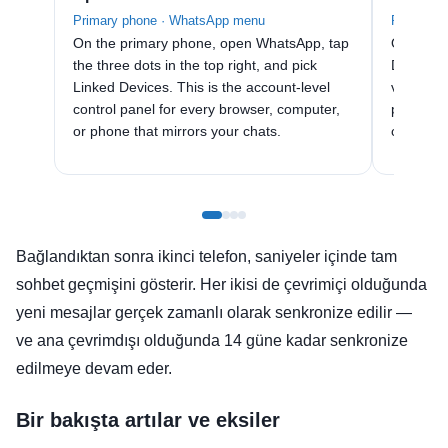
Primary phone · WhatsApp menu
Primary p
On the primary phone, open WhatsApp, tap
On the L
the three dots in the top right, and pick
Device. 
Linked Devices. This is the account-level
viewfind
control panel for every browser, computer,
pairing 
or phone that mirrors your chats.
compani
Bağlandıktan sonra ikinci telefon, saniyeler içinde tam
sohbet geçmişini gösterir. Her ikisi de çevrimiçi olduğunda
yeni mesajlar gerçek zamanlı olarak senkronize edilir —
ve ana çevrimdışı olduğunda 14 güne kadar senkronize
edilmeye devam eder.
Bir bakışta artılar ve eksiler