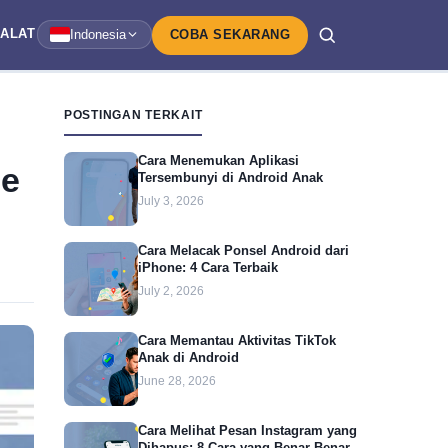
ALAT
Indonesia
COBA SEKARANG
POSTINGAN TERKAIT
Cara Menemukan Aplikasi
de
Tersembunyi di Android Anak
July 3, 2026
Cara Melacak Ponsel Android dari
iPhone: 4 Cara Terbaik
July 2, 2026
Cara Memantau Aktivitas TikTok
Anak di Android
June 28, 2026
Cara Melihat Pesan Instagram yang
Dihapus: 8 Cara yang Benar-Benar