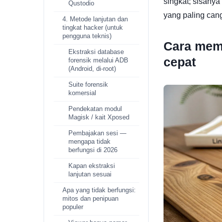
singkat; sisany
Qustodio
yang paling can
4. Metode lanjutan dan
tingkat hacker (untuk
pengguna teknis)
Cara mem
Ekstraksi database
cepat
forensik melalui ADB
(Android, di-root)
Suite forensik
komersial
Pendekatan modul
Magisk / kait Xposed
Pembajakan sesi —
mengapa tidak
berfungsi di 2026
Kapan ekstraksi
lanjutan sesuai
Apa yang tidak berfungsi:
mitos dan penipuan
populer