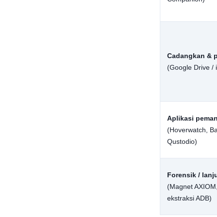
Cadangkan & p
(Google Drive / 
Aplikasi pema
(Hoverwatch, Ba
Qustodio)
Forensik / lanj
(Magnet AXIOM,
ekstraksi ADB)