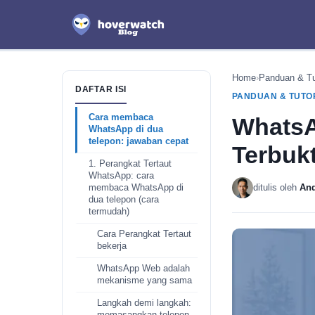
Home
›
Panduan & Tu
DAFTAR ISI
PANDUAN & TUTO
Cara membaca
WhatsA
WhatsApp di dua
telepon: jawaban cepat
Terbuk
1. Perangkat Tertaut
WhatsApp: cara
ditulis oleh
And
membaca WhatsApp di
dua telepon (cara
termudah)
Cara Perangkat Tertaut
bekerja
WhatsApp Web adalah
mekanisme yang sama
Langkah demi langkah: