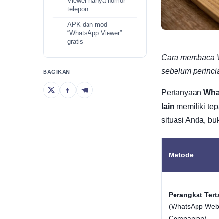
Viewer hanya nomor
telepon
APK dan mod
“WhatsApp Viewer”
gratis
Cara membaca Wh
sebelum perinci
BAGIKAN
Pertanyaan
Wha
lain
memiliki tep
situasi Anda, bu
Metode
Perangkat Tert
(WhatsApp Web
Companion)