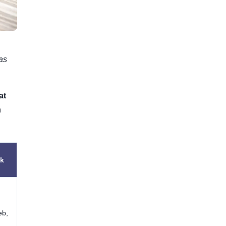
as
at
n
uk
eb,