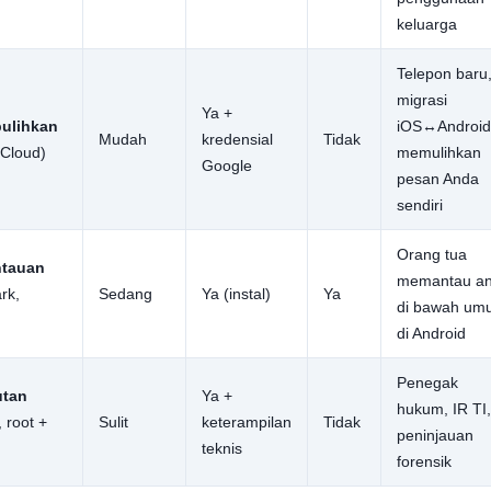
keluarga
Telepon baru
migrasi
Ya +
ulihkan
iOS↔Android
Mudah
kredensial
Tidak
iCloud)
memulihkan
Google
pesan Anda
sendiri
Orang tua
ntauan
memantau a
rk,
Sedang
Ya (instal)
Ya
di bawah um
di Android
Penegak
utan
Ya +
hukum, IR TI,
 root +
Sulit
keterampilan
Tidak
peninjauan
teknis
forensik