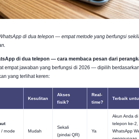
atsApp di dua telepon — empat metode yang berfungsi sekil
an.
tsApp di dua telepon — cara membaca pesan dari perangk
at empat jawaban yang berfungsi di 2026 — dipilih berdasarka
kan yang terlihat keren:
Akses
Real-
Kesulitan
Terbaik unt
fisik?
time?
Akun Anda di
aut
telepon ke-2,
Sekali
 / mode
Mudah
Ya
WhatsApp W
(pindai QR)
penggunaan