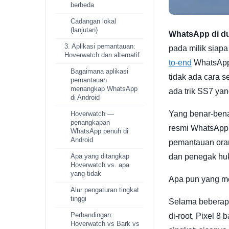
berbeda
Cadangan lokal
(lanjutan)
WhatsApp di du
3. Aplikasi pemantauan:
pada milik siapa
Hoverwatch dan alternatif
to-end
WhatsApp 
Bagaimana aplikasi
tidak ada cara s
pemantauan
menangkap WhatsApp
ada trik SS7 yan
di Android
Yang benar-benar
Hoverwatch —
penangkapan
resmi WhatsApp,
WhatsApp penuh di
Android
pemantauan orang
dan penegak hu
Apa yang ditangkap
Hoverwatch vs. apa
yang tidak
Apa pun yang men
Alur pengaturan tingkat
tinggi
Selama beberapa
Perbandingan:
di-root, Pixel 8
Hoverwatch vs Bark vs