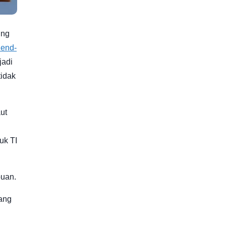
ung
 end-
jadi
tidak
ut
uk TI
puan.
yang