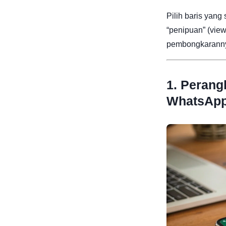
Pilih baris yang
“penipuan” (view
pembongkarannya
1. Perang
WhatsApp 