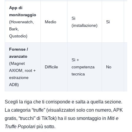
App di
Ge
monitoraggio
m
Sì
(Hoverwatch,
Medio
Sì
un
(installazione)
Bark,
m
Qustodio)
A
Forense /
F
avanzato
de
Sì +
(Magnet
ri
Difficile
competenza
No
AXIOM, root +
in
tecnica
estrazione
pe
ADB)
gi
Scegli la riga che ti corrisponde e salta a quella sezione.
La categoria “truffe” (visualizzatori solo con numero, APK
gratis, “trucchi” di TikTok) ha il suo smontaggio in
Miti e
Truffe Popolari
più sotto.