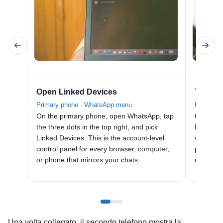
Open Linked Devices
Tap Lin
Primary phone · WhatsApp menu
Primary p
On the primary phone, open WhatsApp, tap
On the L
the three dots in the top right, and pick
Device. 
Linked Devices. This is the account-level
viewfind
control panel for every browser, computer,
pairing 
or phone that mirrors your chats.
compani
Una volta collegato, il secondo telefono mostra la