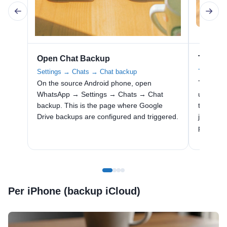
Open Chat Backup
Tap Bac
Settings → Chats → Chat backup
Trigger a
On the source Android phone, open
Tap Back
WhatsApp → Settings → Chats → Chat
uploads 
backup. This is the page where Google
to the l
Drive backups are configured and triggered.
just befo
phone re
Per iPhone (backup iCloud)