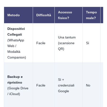
Accesso
Tempo
Metodo
Difficoltà
M
fisico?
reale?
Dispositivi
Il
Collegati
s
Una tantum
(WhatsApp
te
Facile
(scansione
Sì
Web /
W
QR)
Modalità
W
Companion)
fa
N
te
Backup e
Sì +
m
ripristino
Facile
credenziali
No
i
(Google Drive
Google
re
/ iCloud)
pr
m