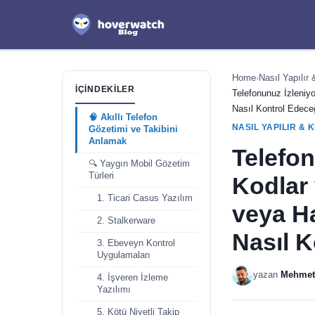
Home
›
Nasıl Yapılır 
İÇINDEKILER
Telefonunuz İzleniyo
Nasıl Kontrol Edece
🧠 Akıllı Telefon
NASIL YAPILIR & 
Gözetimi ve Takibini
Anlamak
Telefon
🔍 Yaygın Mobil Gözetim
Türleri
Kodlar 
1. Ticari Casus Yazılım
veya H
2. Stalkerware
Nasıl K
3. Ebeveyn Kontrol
Uygulamaları
yazan
Mehmet
4. İşveren İzleme
Yazılımı
5. Kötü Niyetli Takip