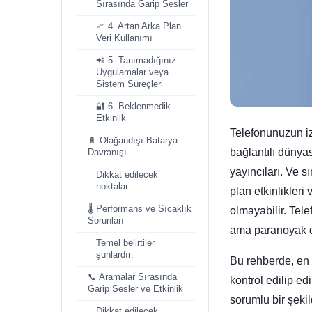
Sırasında Garip Sesler
📈 4. Artan Arka Plan
Veri Kullanımı
📲 5. Tanımadığınız
Uygulamalar veya
Sistem Süreçleri
🔐 6. Beklenmedik
Etkinlik
Telefonunuzun i
🔋 Olağandışı Batarya
bağlantılı dünyas
Davranışı
yayıncıları. Ve 
Dikkat edilecek
noktalar:
plan etkinlikler
🌡️ Performans ve Sıcaklık
olmayabilir. Tel
Sorunları
ama paranoyak de
Temel belirtiler
şunlardır:
Bu rehberde, en 
📞 Aramalar Sırasında
kontrol edilip e
Garip Sesler ve Etkinlik
sorumlu bir şeki
Dikkat edilecek