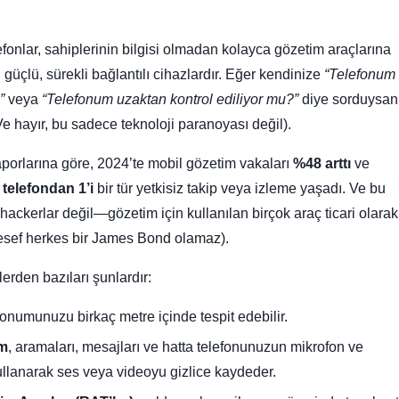
efonlar, sahiplerinin bilgisi olmadan kolayca gözetim araçlarına
güçlü, sürekli bağlantılı cihazlardır. Eğer kendinize
“Telefonum
”
veya
“Telefonum uzaktan kontrol ediliyor mu?”
diye sorduysan
Ve hayır, bu sadece teknoloji paranoyası değil).
aporlarına göre, 2024’te mobil gözetim vakaları
%48 arttı
ve
ı telefondan 1’i
bir tür yetkisiz takip veya izleme yaşadı. Ve bu
hackerlar değil—gözetim için kullanılan birçok araç ticari olarak
esef herkes bir James Bond olamaz).
erden bazıları şunlardır:
konumunuzu birkaç metre içinde tespit edebilir.
ım
, aramaları, mesajları ve hatta telefonunuzun mikrofon ve
llanarak ses veya videoyu gizlice kaydeder.