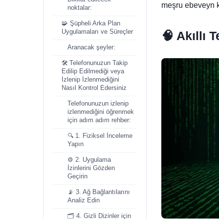
meşru ebeveyn k
noktalar:
🧩 Şüpheli Arka Plan
Uygulamaları ve Süreçler
🧠
Akıllı 
Aranacak şeyler:
🛠️ Telefonunuzun Takip
Edilip Edilmediği veya
İzlenip İzlenmediğini
Nasıl Kontrol Edersiniz
Telefonunuzun izlenip
izlenmediğini öğrenmek
için adım adım rehber:
🔍 1. Fiziksel İnceleme
Yapın
⚙️ 2. Uygulama
İzinlerini Gözden
Geçirin
📡 3. Ağ Bağlantılarını
Analiz Edin
🗂️ 4. Gizli Dizinler için