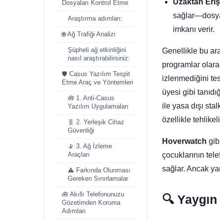
Uzaktan Eriş
Dosyaları Kontrol Etme
sağlar—dosyal
Araştırma adımları:
imkanı verir.
🌐 Ağ Trafiği Analizi
Genellikle bu ar
Şüpheli ağ etkinliğini
nasıl araştırabilirsiniz:
programlar olarak
🛡️ Casus Yazılım Tespit
izlenmediğini tesp
Etme Araç ve Yöntemleri
üyesi gibi tanıd
🧰 1. Anti-Casus
ile yasa dışı sta
Yazılım Uygulamaları
özellikle tehlikeli
🧬 2. Yerleşik Cihaz
Güvenliği
Hoverwatch
gib
📡 3. Ağ İzleme
çocuklarının tele
Araçları
sağlar. Ancak yan
⚠️ Farkında Olunması
Gereken Sınırlamalar
🧰 Akıllı Telefonunuzu
🔍
Yaygın 
Gözetimden Koruma
Adımları