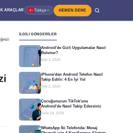
IK
ARAÇLAR
Türkçe
HEMEN DENE
İLGILI GÖNDERILER
ğinizi
Android'de Gizli Uygulamalar Nasıl
Bulunur?
July 3, 2026
iPhone'dan Android Telefon Nasıl
zi
Takip Edilir: 4 En İyi Yol
July 2, 2026
Çocuğunuzun TikTok'unu
Android'de Nasıl Takip Edersiniz
June 28, 2026
WhatsApp İki Telefonda: Mesaj
Okumak için 4 Kanıtlanmış Yöntem