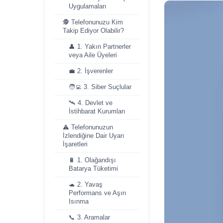
Uygulamaları
🕵️ Telefonunuzu Kim
Takip Ediyor Olabilir?
👤 1. Yakın Partnerler
veya Aile Üyeleri
💼 2. İşverenler
🧑‍💻 3. Siber Suçlular
🛰️ 4. Devlet ve
İstihbarat Kurumları
⚠️ Telefonunuzun
İzlendiğine Dair Uyarı
İşaretleri
🔋 1. Olağandışı
Batarya Tüketimi
🐢 2. Yavaş
Performans ve Aşırı
Isınma
📞 3. Aramalar