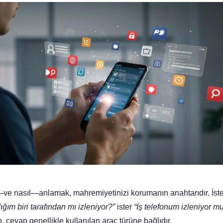
—ve nasıl—anlamak, mahremiyetinizi korumanın anahtarıdır. İste
ğım biri tarafından mı izleniyor?”
ister
“İş telefonum izleniyor m
, cevap genellikle kullanılan araç türüne bağlıdır.