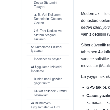
Dosya Sistemini
Tarayın
Modern akıllı tel
📊 5. Veri Kullanım
Desenlerini Gözden
dönüştürülebilen 
Geçirin
neden izleniyor?
🧪 6. Tanı Kodları ve
yalnız değilsin (
Sistem Araçları
Kullanın
Siber güvenlik r
🛠️ Kurcalama Fiziksel
İşaretleri
tahminen
4 akıll
sadece sofistike 
İncelenecek şeyler:
mevcuttur (Maal
🔐 Uygulama İzinlerini
İnceleme
En yaygın teknikl
İzinleri nasıl gözden
geçirirsiniz:
GPS takibi
, 
Dikkat edilecek kırmızı
Casus yazıl
bayraklar:
kamerasını ku
🗃️ Bilinmeyen
Uygulamalar ve Gizli