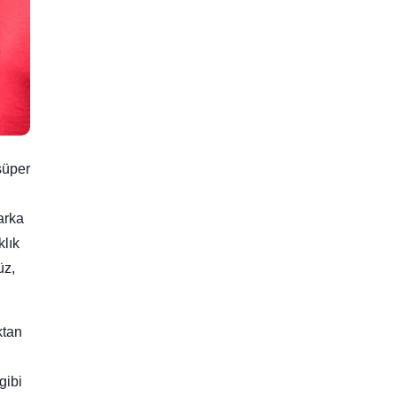
süper
arka
klık
üz,
ktan
gibi