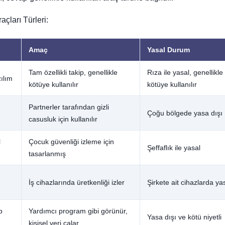
çları Türleri:
Amaç
Yasal Durum
Tam özellikli takip, genellikle
Rıza ile yasal, genellikle
ılım
kötüye kullanılır
kötüye kullanılır
Partnerler tarafından gizli
Çoğu bölgede yasa dışı
casusluk için kullanılır
l
Çocuk güvenliği izleme için
Şeffaflık ile yasal
tasarlanmış
İş cihazlarında üretkenliği izler
Şirkete ait cihazlarda ya
p
Yardımcı program gibi görünür,
Yasa dışı ve kötü niyetli
kişisel veri çalar