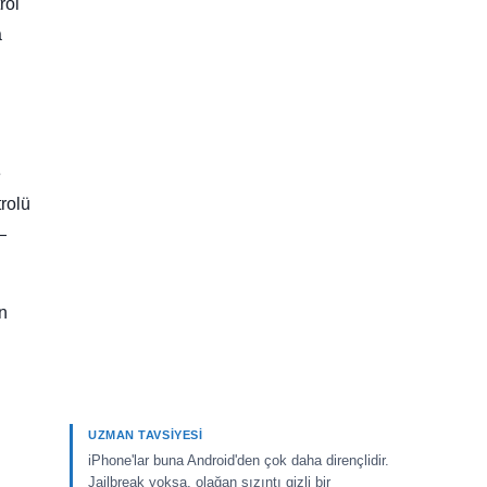
rol
a
e
trolü
—
in
UZMAN TAVSIYESI
iPhone'lar buna Android'den çok daha dirençlidir.
Jailbreak yoksa, olağan sızıntı gizli bir