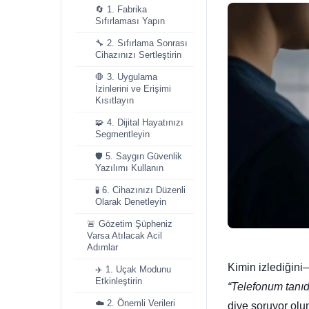
🔄 1. Fabrika
Sıfırlaması Yapın
🔧 2. Sıfırlama Sonrası
Cihazınızı Sertleştirin
🛑 3. Uygulama
İzinlerini ve Erişimi
Kısıtlayın
🧩 4. Dijital Hayatınızı
Segmentleyin
🛡️ 5. Saygın Güvenlik
Yazılımı Kullanın
🧪 6. Cihazınızı Düzenli
Olarak Denetleyin
🚨 Gözetim Şüpheniz
Varsa Atılacak Acil
Adımlar
Kimin izlediğini
✈️ 1. Uçak Modunu
Etkinleştirin
“Telefonum tanıdı
☁️ 2. Önemli Verileri
diye soruyor olun