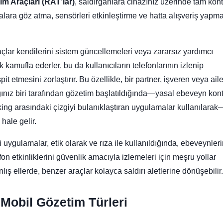
im Araçları (RAT’lar)
, saldırganlara cihazınız üzerinde tam kont
ara göz atma, sensörleri etkinleştirme ve hatta alışveriş yapm
açlar kendilerini sistem güncellemeleri veya zararsız yardımcı
 kamufla ederler, bu da kullanıcıların telefonlarının izlenip
it etmesini zorlaştırır. Bu özellikle, bir partner, işveren veya ail
ığınız biri tarafından gözetim başlatıldığında—yasal ebeveyn kon
lking arasındaki çizgiyi bulanıklaştıran uygulamalar kullanılarak
 hale gelir.
i uygulamalar, etik olarak ve rıza ile kullanıldığında, ebeveynler
fon etkinliklerini güvenlik amacıyla izlemeleri için meşru yollar
lış ellerde, benzer araçlar kolayca saldırı aletlerine dönüşebilir.
Mobil Gözetim Türleri