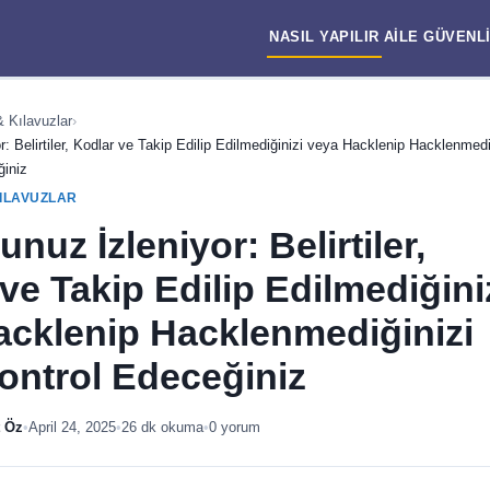
NASIL YAPILIR
AILE
GÜVENL
& Kılavuzlar
›
r: Belirtiler, Kodlar ve Takip Edilip Edilmediğinizi veya Hacklenip Hacklenmedi
ğiniz
KILAVUZLAR
unuz İzleniyor: Belirtiler,
ve Takip Edilip Edilmediğini
acklenip Hacklenmediğinizi
ontrol Edeceğiniz
 Öz
•
April 24, 2025
•
26 dk okuma
•
0 yorum