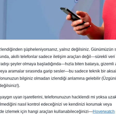
zlendiğinden şüpheleniyorsanız, yalnız değilsiniz. Günümüzün 
ında, akıllı telefonlar sadece iletişim araçları değil—sürekli veri
sıradışı şeyler olmaya başladığında—hızla biten batarya, gizemli 
i veya aramalar sırasında garip sesler—bu sadece teknik bir aksa
efonunuzun bilginiz olmadan izlendiği anlamına gelebilir (Üzgün
ğilsiniz!).
yaygın uyarı işaretlerini, telefonunuzun hacklendi mi yoksa uza
dilmediğini nasıl kontrol edeceğinizi ve kendinizi korumak veya
lde izlemek için hangi araçları kullanabileceğinizi—
Hoverwatch