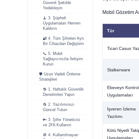
Güvenli Şekilde
Yedekleyin
Mobil Gözetim Ara
🧹 3. Şüpheli
Uygulamaları Hemen
Kaldırın
Tür
🔐 4. Tüm Şifreleri Ayrı
Bir Cihazdan Değiştirin
Ticari Casus Yaz
📞 5. Mobil
Sağlayıcınızla İletişim
Kurun
Stalkerware
🛡️ Uzun Vadeli Önleme
Stratejileri
Ebeveyn Kontro
🔁 1. Haftalık Güvenlik
Denetimleri Yapın
Uygulamaları
🔄 2. Yazılımınızı
İşveren İzleme
Güncel Tutun
Yazılımı
🔑 3. Şifre Yöneticisi
ve 2FA Kullanın
Kötü Niyetli Taki
🚫 4. Kullanılmayan
Uygulamaları