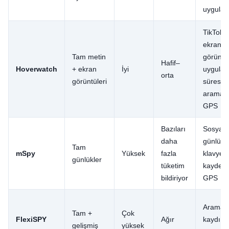
uygula
TikTok 
ekran
Tam metin
görüntül
Hafif–
Hoverwatch
+ ekran
İyi
uygula
orta
görüntüleri
süresi,
aramala
GPS
Bazıları
Sosyal
daha
günlükle
Tam
mSpy
Yüksek
fazla
klavye
günlükler
tüketim
kaydedic
bildiriyor
GPS
Arama/
Tam +
Çok
FlexiSPY
Ağır
kaydı (
gelişmiş
yüksek