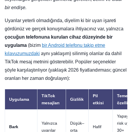
bir endişe.
Uyarılar yeterli olmadığında, diyelim ki bir uyarı işareti
gördünüz ve gerçek konuşmalara ihtiyacınız var, yalnızca
çocuğun telefonuna kurulan cihaz düzeyinde bir
uygulama
(bizim
bir Android telefonu takip etme
kılavuzumuzdaki
aynı yaklaşım) silinmiş olanlar da dahil
TikTok mesaj metnini gösterebilir. Popüler seçenekler
şöyle karşılaştırılıyor (yaklaşık 2026 fiyatlandırması; güncel
oranları her zaman doğrulayın):
TikTok
Pil
Temel
Uygulama
Gizlilik
mesajları
etkisi
özellikl
Yapay 
Yalnızca
Düşük–
risk uyar
Bark
Hafif
uyarılar
orta
30+