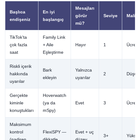
Mesajları
Başlıca
En iyi
görür
Seviye
Maliye
endişeniz
başlangıç
mü?
TikTok’ta
Family Link
çok fazla
+ Aile
Hayır
1
Ücrets
saat
Eşleştirme
Riskli içerik
Bark
Yalnızca
hakkında
2
Düşük
ekleyin
uyarılar
uyarılar
Gerçekte
Hoverwatch
kiminle
(ya da
Evet
3
Ücretli
konuştukları
mSpy)
Maksimum
kontrol
FlexiSPY —
Evet + uç
3+
Yükse
(nadiren
dikkatle
düzey