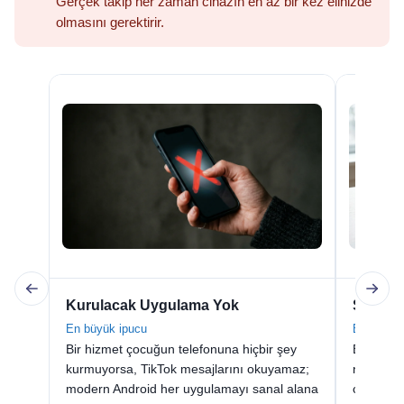
Gerçek takip her zaman cihazın en az bir kez elinizde
olmasını gerektirir.
Kurulacak Uygulama Yok
Sadece 
En büyük ipucu
Bir kimli
Bir hizmet çocuğun telefonuna hiçbir şey
Bir TikTo
kurmuyorsa, TikTok mesajlarını okuyamaz;
numarası 
modern Android her uygulamayı sanal alana
cihazda h