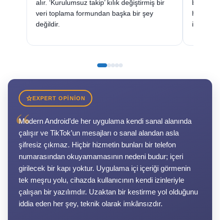
alır. ‘Kurulumsuz takip’ kılık değiştirmiş bir
bir kulla
veri toplama formundan başka bir şey
her araç,
değildir.
için olta
EXPERT OPINION
“
Modern Android’de her uygulama kendi sanal alanında
çalışır ve TikTok’un mesajları o sanal alandan asla
şifresiz çıkmaz. Hiçbir hizmetin bunları bir telefon
numarasından okuyamamasının nedeni budur; içeri
girilecek bir kapı yoktur. Uygulama içi içeriği görmenin
tek meşru yolu, cihazda kullanıcının kendi izinleriyle
çalışan bir yazılımdır. Uzaktan bir kestirme yol olduğunu
iddia eden her şey, teknik olarak imkânsızdır.