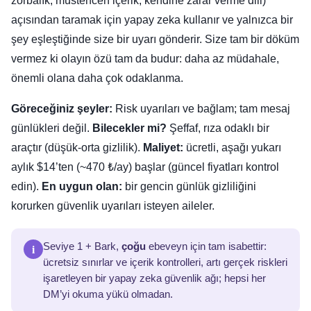
zorbalık, müstehcen içerik, kendine zarar verme dili)
açısından taramak için yapay zeka kullanır ve yalnızca bir
şey eşleştiğinde size bir uyarı gönderir. Size tam bir döküm
vermez ki olayın özü tam da budur: daha az müdahale,
önemli olana daha çok odaklanma.
Göreceğiniz şeyler:
Risk uyarıları ve bağlam; tam mesaj
günlükleri değil.
Bilecekler mi?
Şeffaf, rıza odaklı bir
araçtır (düşük-orta gizlilik).
Maliyet:
ücretli, aşağı yukarı
aylık $14’ten (~470 ₺/ay) başlar (güncel fiyatları kontrol
edin).
En uygun olan:
bir gencin günlük gizliliğini
korurken güvenlik uyarıları isteyen aileler.
i
Seviye 1 + Bark,
çoğu
ebeveyn için tam isabettir:
ücretsiz sınırlar ve içerik kontrolleri, artı gerçek riskleri
işaretleyen bir yapay zeka güvenlik ağı; hepsi her
DM’yi okuma yükü olmadan.