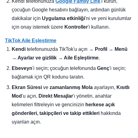
Kendi telefonunuza
Google Family Link
'i kurun,
çocuğun Google hesabını bağlayın, ardından günlük
dakikalar için
Uygulama etkinliği
'ni ve yeni kurulumlar
için onay istemek üzere
Kontroller
'i kullanın.
TikTok Aile Eşleştirme
Kendi
telefonunuzda TikTok'u açın →
Profil → Menü
→ Ayarlar ve gizlilik → Aile Eşleştirme
.
Ebeveyn
'i seçin; çocuğun telefonunda
Genç
'i seçin;
bağlamak için QR kodunu taratın.
Ekran Süresi
ve
zamanlanmış Mola
ayarlayın,
Kısıtlı
Mod
'u açın,
Direkt Mesajlar
'ı yönetin, anahtar
kelimeleri filtreleyin ve gencinizin
herkese açık
gönderileri, takipçileri ve takip ettikleri
hakkında
uyarıları açın.