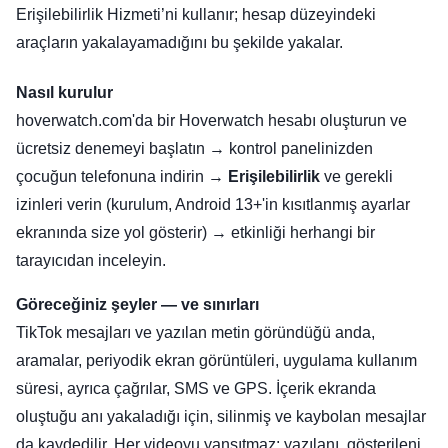
Erişilebilirlik Hizmeti’ni kullanır; hesap düzeyindeki
araçların yakalayamadığını bu şekilde yakalar.
Nasıl kurulur
hoverwatch.com'da bir Hoverwatch hesabı oluşturun ve
ücretsiz denemeyi başlatın → kontrol panelinizden
çocuğun telefonuna indirin →
Erişilebilirlik
ve gerekli
izinleri verin (kurulum, Android 13+'in kısıtlanmış ayarlar
ekranında size yol gösterir) → etkinliği herhangi bir
tarayıcıdan inceleyin.
Göreceğiniz şeyler — ve sınırları
TikTok mesajları ve yazılan metin göründüğü anda,
aramalar, periyodik ekran görüntüleri, uygulama kullanım
süresi, ayrıca çağrılar, SMS ve GPS. İçerik ekranda
oluştuğu anı yakaladığı için, silinmiş ve kaybolan mesajlar
da kaydedilir. Her videoyu yansıtmaz; yazılanı, gösterileni