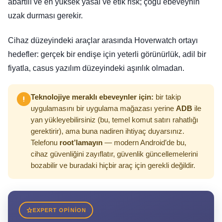
abartılı ve en yüksek yasal ve etik risk; çoğu ebeveynin
uzak durması gerekir.
Cihaz düzeyindeki araçlar arasında Hoverwatch ortayı
hedefler: gerçek bir endişe için yeterli görünürlük, adil bir
fiyatla, casus yazılım düzeyindeki aşırılık olmadan.
Teknolojiye meraklı ebeveynler için:
bir takip
uygulamasını bir uygulama mağazası yerine
ADB
ile
yan yükleyebilirsiniz (bu, temel komut satırı rahatlığı
gerektirir), ama buna nadiren ihtiyaç duyarsınız.
Telefonu
root’lamayın
— modern Android’de bu,
cihaz güvenliğini zayıflatır, güvenlik güncellemelerini
bozabilir ve buradaki hiçbir araç için gerekli değildir.
EXPERT OPINION