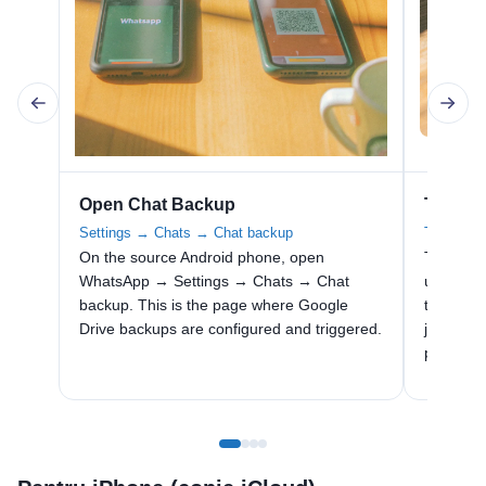
Open Chat Backup
Tap Bac
Settings → Chats → Chat backup
Trigger a
On the source Android phone, open
Tap Back
WhatsApp → Settings → Chats → Chat
uploads 
backup. This is the page where Google
to the l
Drive backups are configured and triggered.
just befo
phone re