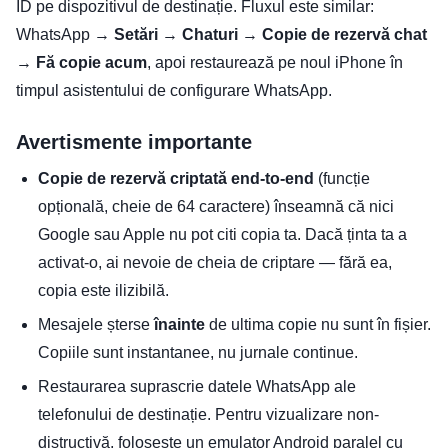
ID pe dispozitivul de destinație. Fluxul este similar:
WhatsApp →
Setări
→
Chaturi
→
Copie de rezervă chat
→
Fă copie acum
, apoi restaurează pe noul iPhone în
timpul asistentului de configurare WhatsApp.
Avertismente importante
Copie de rezervă criptată end-to-end
(funcție
opțională, cheie de 64 caractere) înseamnă că nici
Google sau Apple nu pot citi copia ta. Dacă ținta ta a
activat-o, ai nevoie de cheia de criptare — fără ea,
copia este ilizibilă.
Mesajele șterse
înainte
de ultima copie nu sunt în fișier.
Copiile sunt instantanee, nu jurnale continue.
Restaurarea suprascrie datele WhatsApp ale
telefonului de destinație. Pentru vizualizare non-
distructivă, folosește un emulator Android paralel cu