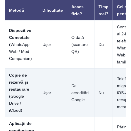
Acces
Timp
Cel ma
Metodă
Dificultate
fizic?
real?
pentru
Contul 
Dispozitive
al 2-lea
Conectate
O dată
telefon,
(WhatsApp
Ușor
(scanare
Da
Whats
Web / Mod
QR)
Web, u
Companion)
familial
Copie de
Telefon
rezervă și
Da +
migrar
restaurare
Ușor
acreditări
Nu
iOS↔An
(Google
Google
recupe
Drive /
mesaje 
iCloud)
Aplicații de
Părinți 
monitorizare