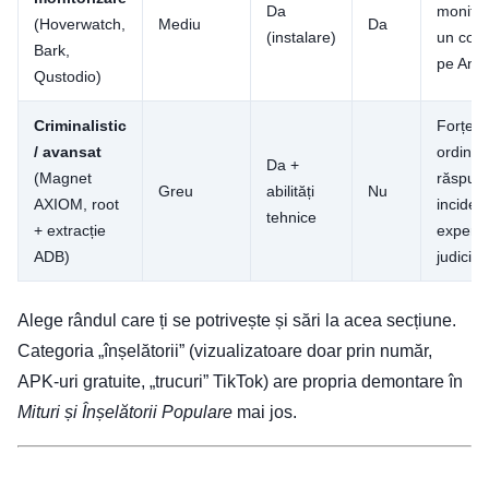
Da
monitor
(Hoverwatch,
Mediu
Da
(instalare)
un copi
Bark,
pe Andr
Qustodio)
Criminalistic
Forțe d
/ avansat
ordine,
Da +
(Magnet
răspuns
Greu
abilități
Nu
AXIOM, root
incident
tehnice
+ extracție
experti
ADB)
judiciar
Alege rândul care ți se potrivește și sări la acea secțiune.
Categoria „înșelătorii” (vizualizatoare doar prin număr,
APK-uri gratuite, „trucuri” TikTok) are propria demontare în
Mituri și Înșelătorii Populare
mai jos.