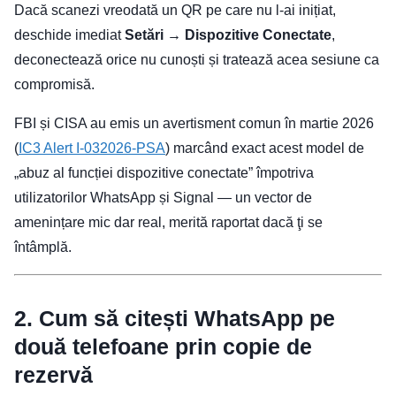
Dacă scanezi vreodată un QR pe care nu l-ai inițiat,
deschide imediat
Setări → Dispozitive Conectate
,
deconectează orice nu cunoști și tratează acea sesiune ca
compromisă.
FBI și CISA au emis un avertisment comun în martie 2026
(
IC3 Alert I-032026-PSA
) marcând exact acest model de
„abuz al funcției dispozitive conectate” împotriva
utilizatorilor WhatsApp și Signal — un vector de
amenințare mic dar real, merită raportat dacă ţi se
întâmplă.
2. Cum să citești WhatsApp pe
două telefoane prin copie de
rezervă