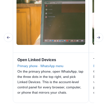
Open Linked Devices
Tap Lin
Primary phone · WhatsApp menu
Primary p
On the primary phone, open WhatsApp, tap
On the L
the three dots in the top right, and pick
Device. 
Linked Devices. This is the account-level
viewfind
control panel for every browser, computer,
pairing 
or phone that mirrors your chats.
compani