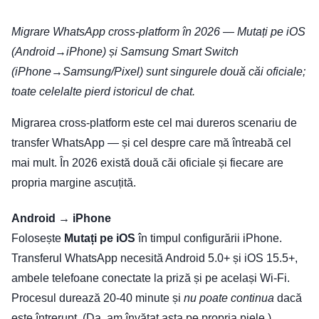
Migrare WhatsApp cross-platform în 2026 — Mutați pe iOS
(Android→iPhone) și Samsung Smart Switch
(iPhone→Samsung/Pixel) sunt singurele două căi oficiale;
toate celelalte pierd istoricul de chat.
Migrarea cross-platform este cel mai dureros scenariu de
transfer WhatsApp — și cel despre care mă întreabă cel
mai mult. În 2026 există două căi oficiale și fiecare are
propria margine ascuțită.
Android → iPhone
Folosește
Mutați pe iOS
în timpul configurării iPhone.
Transferul WhatsApp necesită Android 5.0+ și iOS 15.5+,
ambele telefoane conectate la priză și pe același Wi-Fi.
Procesul durează 20-40 minute și
nu poate continua
dacă
este întrerupt. (Da, am învățat asta pe propria piele.)