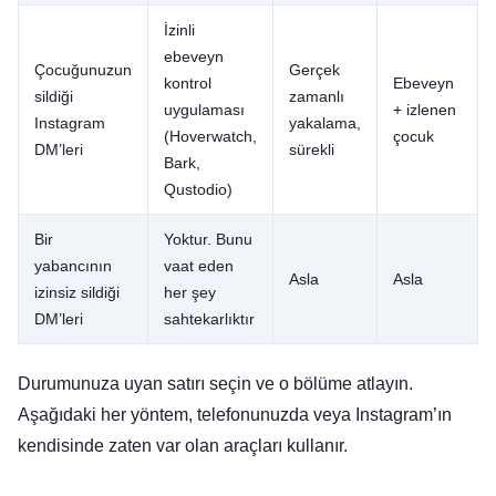
İzinli
ebeveyn
Çocuğunuzun
Gerçek
kontrol
Ebeveyn
sildiği
zamanlı
uygulaması
+ izlenen
Instagram
yakalama,
(Hoverwatch,
çocuk
DM’leri
sürekli
Bark,
Qustodio)
Bir
Yoktur. Bunu
yabancının
vaat eden
Asla
Asla
izinsiz sildiği
her şey
DM’leri
sahtekarlıktır
Durumunuza uyan satırı seçin ve o bölüme atlayın.
Aşağıdaki her yöntem, telefonunuzda veya Instagram’ın
kendisinde zaten var olan araçları kullanır.