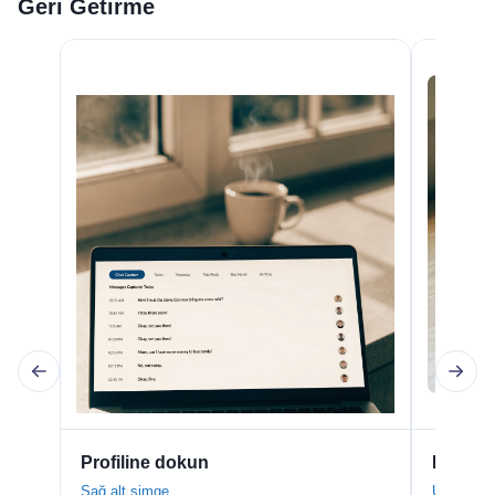
Geri Getirme
Profiline dokun
Menüyü
Sağ alt simge
Üç çizgi,