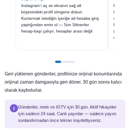
Instagram'ı aç ve ekranın sağ alt
Profil sa
köşesindeki profil simgene dokun.
hamburge
Kurtarmak istediğin içeriğe ait hesaba giriş
dokun. B
yaptığından emin ol — Son Silinenler
kontrolle
hesap-başı çalışır, hesaplar arası değil.
görmüyor
uzun prof
Geri yüklenen gönderiler, profilinize orijinal konumlarında
orijinal zaman damgasıyla geri döner. 30 gün sonra kalıcı
olarak kaybolurlar.
i
Gönderiler, reels ve IGTV için 30 gün. Aktif hikayeler
için sadece 24 saat. Canlı yayınlar — sadece yayını
sonlandırmadan önce tekrarı kaydettiyseniz.