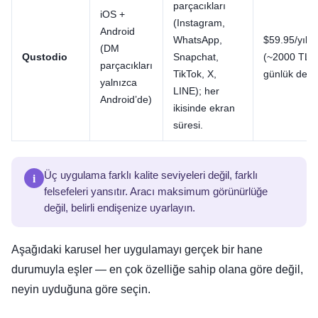
parçacıkları
iOS +
(Instagram,
Android
WhatsApp,
$59.95/yıl B
(DM
Qustodio
Snapchat,
(~2000 TL) 
parçacıkları
TikTok, X,
günlük den
yalnızca
LINE); her
Android’de)
ikisinde ekran
süresi.
i
Üç uygulama farklı kalite seviyeleri değil, farklı
felsefeleri yansıtır. Aracı maksimum görünürlüğe
değil, belirli endişenize uyarlayın.
Aşağıdaki karusel her uygulamayı gerçek bir hane
durumuyla eşler — en çok özelliğe sahip olana göre değil,
neyin uyduğuna göre seçin.