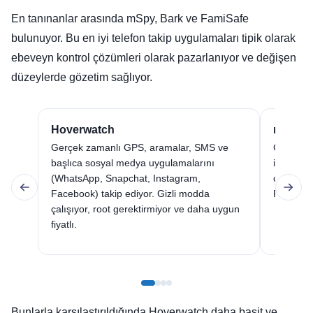
En tanınanlar arasında mSpy, Bark ve FamiSafe
bulunuyor. Bu en iyi telefon takip uygulamaları tipik olarak
ebeveyn kontrol çözümleri olarak pazarlanıyor ve değişen
düzeylerde gözetim sağlıyor.
Hoverwatch
mSpy
Gerçek zamanlı GPS, aramalar, SMS ve
GPS taki
başlıca sosyal medya uygulamalarını
izleme su
(WhatsApp, Snapchat, Instagram,
çoğu root
Facebook) takip ediyor. Gizli modda
Fiyatlar
çalışıyor, root gerektirmiyor ve daha uygun
fiyatlı.
Bunlarla karşılaştırıldığında Hoverwatch daha basit ve