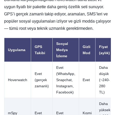
uygun fiyatlı bir pakette daha geniş özellik seti sunuyor.
GPS’i gerçek zamanlı takip ediyor, aramaları, SMS’leri ve
popüler sosyal uygulamaları izliyor ve gizli modda çalışıyor
— tümü root veya teknik uzmanlık gerektirmeden.
Sosyal
GPS
Gizli
Fiyat
Uygulama
Medya
Takibi
Mod
(aylık)
İzleme
Evet
Daha
Evet
(WhatsApp,
düşük
Hoverwatch
(gerçek
Snapchat,
Evet
(~240-
zamanlı)
Instagram,
280
Facebook)
TL)
Daha
yüksek
mSpy
Evet
Evet
Kısmi