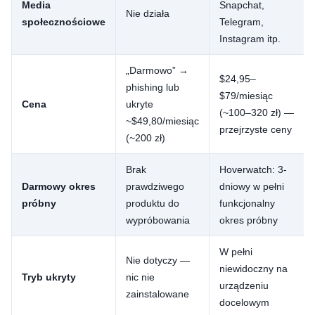
Media
Snapchat,
Nie działa
społecznościowe
Telegram,
Instagram itp.
„Darmowo” →
$24,95–
phishing lub
$79/miesiąc
Cena
ukryte
(~100–320 zł) —
~$49,80/miesiąc
przejrzyste ceny
(~200 zł)
Brak
Hoverwatch: 3-
Darmowy okres
prawdziwego
dniowy w pełni
próbny
produktu do
funkcjonalny
wypróbowania
okres próbny
W pełni
Nie dotyczy —
niewidoczny na
Tryb ukryty
nic nie
urządzeniu
zainstalowane
docelowym