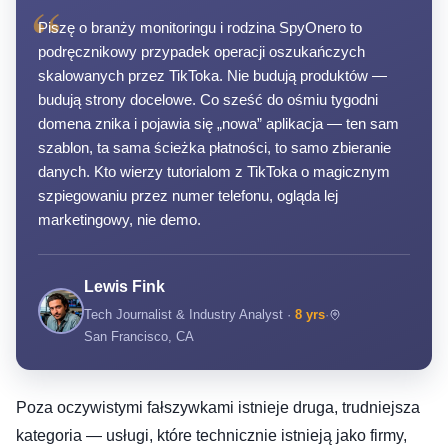
“
Piszę o branży monitoringu i rodzina SpyOnero to
podręcznikowy przypadek operacji oszukańczych
skalowanych przez TikToka. Nie budują produktów —
budują strony docelowe. Co sześć do ośmiu tygodni
domena znika i pojawia się „nowa” aplikacja — ten sam
szablon, ta sama ścieżka płatności, to samo zbieranie
danych. Kto wierzy tutorialom z TikToka o magicznym
szpiegowaniu przez numer telefonu, ogląda lej
marketingowy, nie demo.
Lewis Fink
Tech Journalist & Industry Analyst ·
8 yrs
·
San Francisco, CA
Poza oczywistymi fałszywkami istnieje druga, trudniejsza
kategoria — usługi, które technicznie istnieją jako firmy,