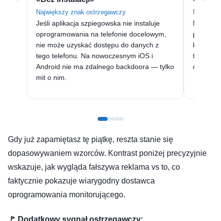
Największy znak ostrzegawczy
Numer tel
Jeśli aplikacja szpiegowska nie instaluje
Numer te
oprogramowania na telefonie docelowym,
połączeń
nie może uzyskać dostępu do danych z
kamer, w
tego telefonu. Na nowoczesnym iOS i
twierdzi 
Android nie ma zdalnego backdoora — tylko
dane.
mit o nim.
Gdy już zapamiętasz tę piątkę, reszta stanie się
dopasowywaniem wzorców. Kontrast poniżej precyzyjnie
wskazuje, jak wygląda fałszywa reklama vs to, co
faktycznie pokazuje wiarygodny dostawca
oprogramowania monitorującego.
🚩 Dodatkowy sygnał ostrzegawczy: