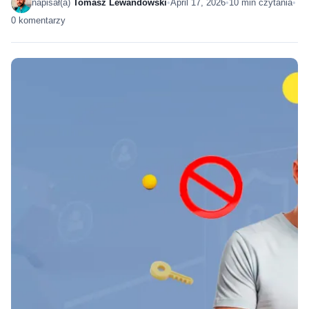
napisał(a)
Tomasz Lewandowski
•
April 17, 2026
•
10 min czytania
•
0 komentarzy