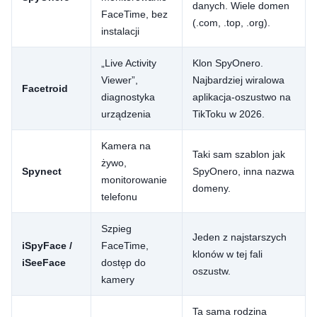
danych. Wiele domen
FaceTime, bez
(.com, .top, .org).
instalacji
„Live Activity
Klon SpyOnero.
Viewer”,
Najbardziej wiralowa
Facetroid
diagnostyka
aplikacja-oszustwo na
urządzenia
TikToku w 2026.
Kamera na
Taki sam szablon jak
żywo,
Spynect
SpyOnero, inna nazwa
monitorowanie
domeny.
telefonu
Szpieg
Jeden z najstarszych
iSpyFace /
FaceTime,
klonów w tej fali
iSeeFace
dostęp do
oszustw.
kamery
Ta sama rodzina