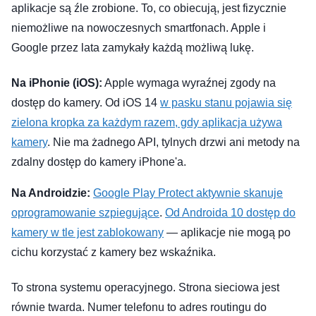
aplikacje są źle zrobione. To, co obiecują, jest fizycznie
niemożliwe na nowoczesnych smartfonach. Apple i
Google przez lata zamykały każdą możliwą lukę.
Na iPhonie (iOS):
Apple wymaga wyraźnej zgody na
dostęp do kamery. Od iOS 14
w pasku stanu pojawia się
zielona kropka za każdym razem, gdy aplikacja używa
kamery
. Nie ma żadnego API, tylnych drzwi ani metody na
zdalny dostęp do kamery iPhone'a.
Na Androidzie:
Google Play Protect aktywnie skanuje
oprogramowanie szpiegujące
.
Od Androida 10 dostęp do
kamery w tle jest zablokowany
— aplikacje nie mogą po
cichu korzystać z kamery bez wskaźnika.
To strona systemu operacyjnego. Strona sieciowa jest
równie twarda. Numer telefonu to adres routingu do