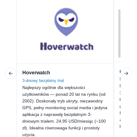
mSpy
Hoverwatch
Bez bezpł
3-dniowy bezpłatny trial
Najbardz
Najlepszy ogólnie dla większości
30 wspier
użytkowników — ponad 20 lat na rynku (od
kluczowy
2002). Doskonały tryb ukryty, niezawodny
geofenci
GPS, pełny monitoring social media i jedyna
Idealna, 
aplikacja z naprawdę bezpłatnym 3-
zaawans
dniowym trialem. 24,95 USD/miesiąc (~100
kluczowy
zł). Idealna równowaga funkcji i prostoty
użycia.