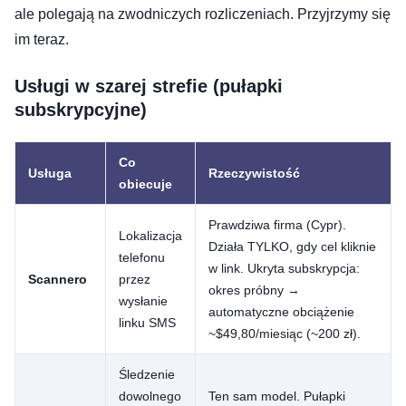
ale polegają na zwodniczych rozliczeniach. Przyjrzymy się
im teraz.
Usługi w szarej strefie (pułapki
subskrypcyjne)
Co
Usługa
Rzeczywistość
obiecuje
Prawdziwa firma (Cypr).
Lokalizacja
Działa TYLKO, gdy cel kliknie
telefonu
w link. Ukryta subskrypcja:
Scannero
przez
okres próbny →
wysłanie
automatyczne obciążenie
linku SMS
~$49,80/miesiąc (~200 zł).
Śledzenie
dowolnego
Ten sam model. Pułapki