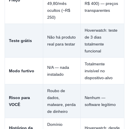
49,80/mês
R$ 400) — preços
ocultos (~R$
transparentes
250)
Hoverwatch: teste
Não há produto
de 3 dias
Teste grátis
real para testar
totalmente
funcional
Totalmente
N/A — nada
Modo furtivo
invisível no
instalado
dispositivo-alvo
Roubo de
Risco para
dados,
Nenhum —
VOCÊ
malware, perda
software legítimo
de dinheiro
Domínio
Histórico da
Hoverwatch: desde