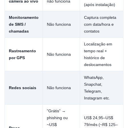
câmera ao vivo
não funciona
(após instalação)
Monitoramento
Captura completa
de SMS /
Não funciona
com data/hora e
chamadas
contatos
Localização em
Rastreamento
tempo real +
Não funciona
por GPS
histórico de
deslocamentos
WhatsApp,
Snapchat,
Redes sociais
Não funciona
Telegram,
Instagram etc.
”Grátis” →
phishing ou
US$ 24,95–US$
~US$
79/mês (~R$ 125–
Preço