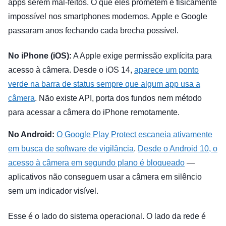
apps serem mal-feitos. O que eles prometem é fisicamente
impossível nos smartphones modernos. Apple e Google
passaram anos fechando cada brecha possível.
No iPhone (iOS):
A Apple exige permissão explícita para
acesso à câmera. Desde o iOS 14,
aparece um ponto
verde na barra de status sempre que algum app usa a
câmera
. Não existe API, porta dos fundos nem método
para acessar a câmera do iPhone remotamente.
No Android:
O Google Play Protect escaneia ativamente
em busca de software de vigilância
.
Desde o Android 10, o
acesso à câmera em segundo plano é bloqueado
—
aplicativos não conseguem usar a câmera em silêncio
sem um indicador visível.
Esse é o lado do sistema operacional. O lado da rede é