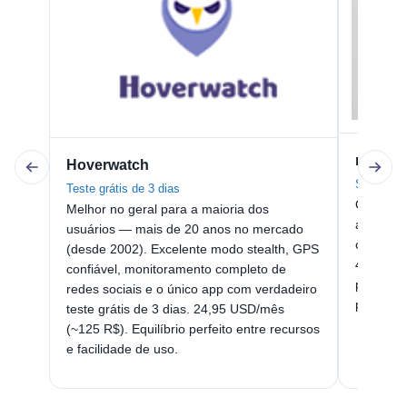
mSpy
Hoverwatch
Sem teste
Teste grátis de 3 dias
Opção c
Melhor no geral para a maioria dos
apps sup
usuários — mais de 20 anos no mercado
chave, g
(desde 2002). Excelente modo stealth, GPS
48,99 US
confiável, monitoramento completo de
precisa 
redes sociais e o único app com verdadeiro
palavras
teste grátis de 3 dias. 24,95 USD/mês
(~125 R$). Equilíbrio perfeito entre recursos
e facilidade de uso.