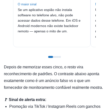
O maior sinal
Número de
Se um aplicativo espião não instala
Um númer
software no telefone alvo, não pode
roteame
acessar dados desse telefone. Em iOS e
concede
Android modernos não existe backdoor
GPS. Que
remoto — apenas o mito de um.
mentindo
dados.
Depois de memorizar esses cinco, o resto vira
reconhecimento de padrões. O contraste abaixo aponta
exatamente como é um anúncio falso vs o que um
fornecedor de monitoramento confiável realmente mostra.
🚩 Sinal de alerta extra:
Promoção via TikTok / Instagram Reels com ganchos