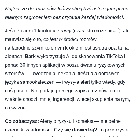
Najlepsze do: rodziców, którzy chcą być ostrzegani przed
realnym zagrożeniem bez czytania każdej wiadomości.
Jeśli Poziom 1 kontroluje
ramy
(czas, kto może pisać), ale
martwisz się o to,
co jest w środku
rozmów,
najłagodniejszym kolejnym krokiem jest usługa oparta na
alertach.
Bark
wykorzystuje AI do skanowania TikToka i
ponad 30 innych aplikacji w poszukiwaniu ryzykownych
wzorców — uwodzenia, nękania, treści dla dorosłych,
języka samookaleczeń — i wysyła alert tylko wtedy, gdy
coś pasuje. Nie podaje pełnego zapisu rozmów, i o to
właśnie chodzi: mniej ingerencji, więcej skupienia na tym,
co ważne.
Co zobaczysz:
Alerty o ryzyku i kontekst — nie pełne
dzienniki wiadomości.
Czy się dowiedzą?
To przejrzyste,