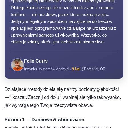
opuszczają tej piaskownicy w postaci niezaszyfrowanej.
Dlatego żadna usługa nie może ich odczytać z numeru
telefonu — nie ma drzwi, przez które można przejść.
Jedynym legalnym sposobem na zajrzenie do treści w
aplikacji jest oprogramowanie działające na urządzeniu z
uprawnieniami samego użytkownika. Wszystko, co
obiecuje zdalny skrót, jest technicznie niemożliwe.
Felix Curry
Inżynier systemów Android ·
9 lat
·
Portland, OR
Działające metody dzielą się na trzy poziomy głębokości
— i kosztu. Zacznij od dołu i wspinaj się tylko tak wysoko,
jak wymaga tego Twoja rzeczywista obawa.
Poziom 1 — Darmowe & wbudowane
Family Link + TikTok Family Pairing ograniczają czas