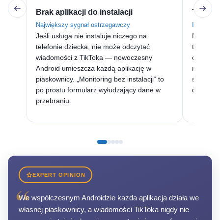
Brak aplikacji do instalacji
Tylko 
Największy sygnał ostrzegawczy
Identyfika
Jeśli usługa nie instaluje niczego na
Nazwa uż
telefonie dziecka, nie może odczytać
telefonu 
wiadomości z TikToka — nowoczesny
odblokow
Android umieszcza każdą aplikację w
narzędzi
piaskownicy. „Monitoring bez instalacji“ to
samego p
po prostu formularz wyłudzający dane w
dane kar
przebraniu.
EXPERT OPINION
“
We współczesnym Androidzie każda aplikacja działa we
własnej piaskownicy, a wiadomości TikToka nigdy nie