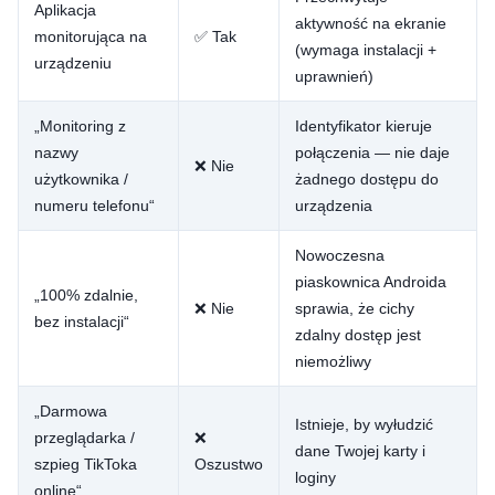
Aplikacja
aktywność na ekranie
monitorująca na
✅ Tak
(wymaga instalacji +
urządzeniu
uprawnień)
„Monitoring z
Identyfikator kieruje
nazwy
połączenia — nie daje
❌ Nie
użytkownika /
żadnego dostępu do
numeru telefonu“
urządzenia
Nowoczesna
piaskownica Androida
„100% zdalnie,
❌ Nie
sprawia, że cichy
bez instalacji“
zdalny dostęp jest
niemożliwy
„Darmowa
Istnieje, by wyłudzić
przeglądarka /
❌
dane Twojej karty i
szpieg TikToka
Oszustwo
loginy
online“