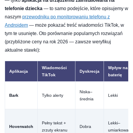
— tylko
aplikacja na urządzeniu zainstalowana na
telefonie dziecka
— to samo podejście, które opisujemy w
naszym
przewodniku po monitorowaniu telefonu z
Androidem
— może pokazać treść wiadomości TikTok, w
tym te usunięte. Oto porównanie popularnych rozwiązań
(przybliżone ceny na rok 2026 — zawsze weryfikuj
aktualne stawki):
Wiadomości
Wpływ na
Aplikacja
Dyskrecja
TikTok
baterię
Niska–
Bark
Tylko alerty
Lekki
średnia
Pełny tekst +
Lekki–
Hoverwatch
Dobra
zrzuty ekranu
umiarkowany