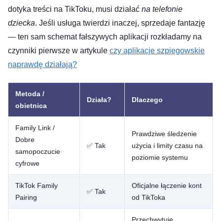
dotyka treści na TikToku, musi działać
na telefonie
dziecka
. Jeśli usługa twierdzi inaczej, sprzedaje fantazję
— ten sam schemat fałszywych aplikacji rozkładamy na
czynniki pierwsze w artykule
czy aplikacje szpiegowskie
naprawdę działają?
Metoda /
Działa?
Dlaczego
obietnica
Family Link /
Prawdziwe śledzenie
Dobre
✅ Tak
użycia i limity czasu na
samopoczucie
poziomie systemu
cyfrowe
TikTok Family
Oficjalne łączenie kont
✅ Tak
Pairing
od TikToka
Przechwytuje