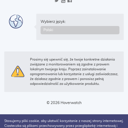
Wybierz język:
Prosimy się upewnić się, że twoje konkretne działania
związane z monitorowaniem są zgodne z prawem
lokalnym twojego kraju. Poprzez zainstalowanie
oprogramowania lub korzystanie z usługi zaświadczasz,
że działasz zgodnie z prawem i ponosisz pełną
odpowiedzialność za użytkowanie produktu.
© 2026 Hoverwatch
Stosujemy pliki cookie, aby ułatwić korzystanie z naszej strony internetowej.
Ciasteczka są plikami przechowywany przez przeglądarkę internetową i