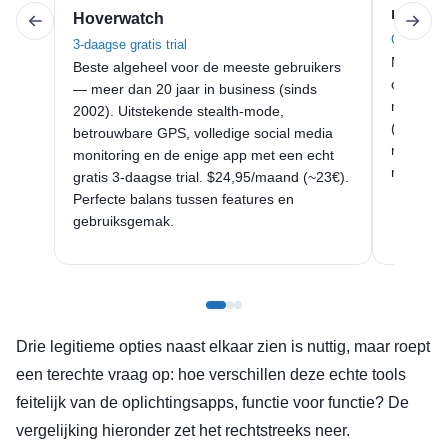
mSpy
Hoverwatch
Geen grati
3-daagse gratis trial
Meest fe
Beste algeheel voor de meeste gebruikers
onderste
— meer dan 20 jaar in business (sinds
recordin
2002). Uitstekende stealth-mode,
(~46€). 
betrouwbare GPS, volledige social media
monitori
monitoring en de enige app met een echt
nodig he
gratis 3-daagse trial. $24,95/maand (~23€).
Perfecte balans tussen features en
gebruiksgemak.
Drie legitieme opties naast elkaar zien is nuttig, maar roept
een terechte vraag op: hoe verschillen deze echte tools
feitelijk van de oplichtingsapps, functie voor functie? De
vergelijking hieronder zet het rechtstreeks neer.