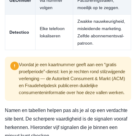
GEOfinder
via nummer
Factureringsvallen,
volgen
moeilijk op te zeggen.
Zwakke nauwkeurigheid,
Elke telefoon
misleidende marketing.
Detectico
lokaliseren
Zelfde abonnementsval-
patroon.
Voordat je een kaartnummer geeft aan een “gratis
proefperiode”-dienst: ken je rechten rond stilzwijgende
verlenging — de Autoriteit Consument & Markt (ACM)
en Fraudehelpdesk publiceren duidelijke
consumenteninformatie over hoe deze vallen werken.
Namen en tabellen helpen pas als je al op een verdachte
site bent. De scherpere vaardigheid is de signalen vooraf
herkennen. Hieronder vijf signalen die je binnen een
minuut kunt checken.