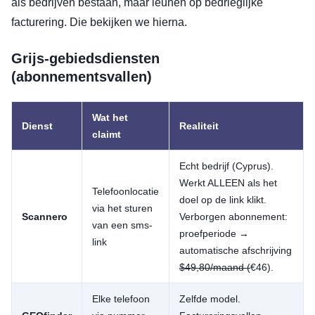
als bedrijven bestaan, maar leunen op bedrieglijke
facturering. Die bekijken we hierna.
Grijs-gebiedsdiensten
(abonnementsvallen)
Wat het
Dienst
Realiteit
claimt
Echt bedrijf (Cyprus).
Werkt ALLEEN als het
Telefoonlocatie
doel op de link klikt.
via het sturen
Scannero
Verborgen abonnement:
van een sms-
proefperiode →
link
automatische afschrijving
$49,80/maand (
€46).
Elke telefoon
Zelfde model.