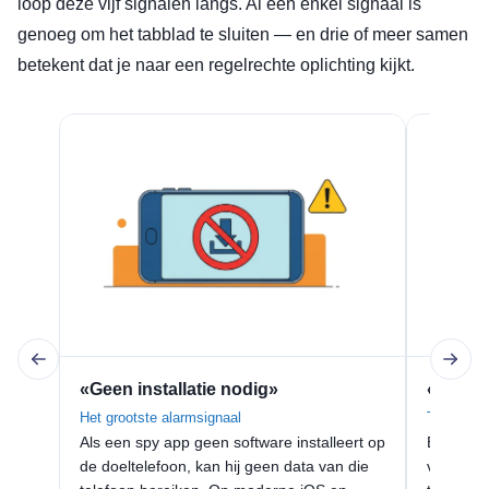
loop deze vijf signalen langs. Al één enkel signaal is
genoeg om het tabblad te sluiten — en drie of meer samen
betekent dat je naar een regelrechte oplichting kijkt.
«Geen installatie nodig»
«Voer a
Het grootste alarmsignaal
Telefoon
Als een spy app geen software installeert op
Een tele
de doeltelefoon, kan hij geen data van die
voor ges