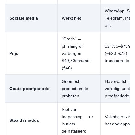
WhatsApp, Sna
Sociale media
Werkt niet
Telegram, Inst
enz.
”Gratis” →
phishing of
$24,95–$79/m
Prijs
verborgen
(~€23–€73) —
$49,80/maand
transparante pr
(
€46)
Geen echt
Hoverwatch: 3 
Gratis proefperiode
product om te
volledig functio
proberen
proefperiode
Niet van
toepassing — er
Volledig onzich
Stealth modus
is niets
het doelappara
geïnstalleerd