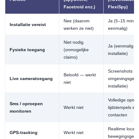
Facetroid enz.)
FlexiSpy)
Nee (daarom
Ja (5–15 minut
Installatie vereist
werken ze niet)
eenmalig)
Niet nodig
Ja (eenmalig v
Fysieke toegang
(onmogelijke
installatie)
claims)
Screenshots +
Beloofd — werkt
Live cameratoegang
omgevingsgelui
niet
installatie)
Volledige opna
Sms / oproepen
Werkt niet
tijdstempels en
monitoren
contacten
Realtime locati
GPS-tracking
Werkt niet
bewegingsgesc