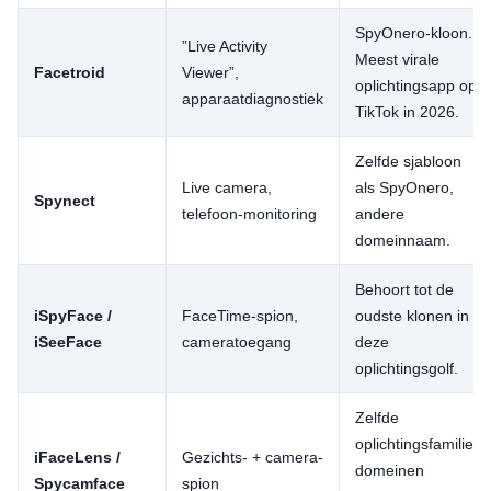
SpyOnero-kloon.
”Live Activity
Meest virale
Facetroid
Viewer”,
oplichtingsapp op
apparaatdiagnostiek
TikTok in 2026.
Zelfde sjabloon
Live camera,
als SpyOnero,
Spynect
telefoon-monitoring
andere
domeinnaam.
Behoort tot de
iSpyFace /
FaceTime-spion,
oudste klonen in
iSeeFace
cameratoegang
deze
oplichtingsgolf.
Zelfde
oplichtingsfamilie,
iFaceLens /
Gezichts- + camera-
domeinen
Spycamface
spion