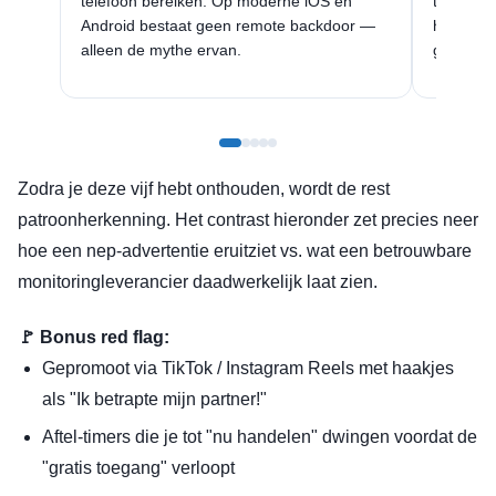
telefoon bereiken. Op moderne iOS en
toegang 
Android bestaat geen remote backdoor —
het tegen
alleen de mythe ervan.
gegeven
Zodra je deze vijf hebt onthouden, wordt de rest
patroonherkenning. Het contrast hieronder zet precies neer
hoe een nep-advertentie eruitziet vs. wat een betrouwbare
monitoringleverancier daadwerkelijk laat zien.
🚩 Bonus red flag:
Gepromoot via TikTok / Instagram Reels met haakjes
als "Ik betrapte mijn partner!"
Aftel-timers die je tot "nu handelen" dwingen voordat de
"gratis toegang" verloopt