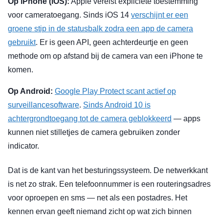
Op iPhone (iOS):
Apple vereist expliciete toestemming
voor cameratoegang. Sinds iOS 14
verschijnt er een
groene stip in de statusbalk zodra een app de camera
gebruikt
. Er is geen API, geen achterdeurtje en geen
methode om op afstand bij de camera van een iPhone te
komen.
Op Android:
Google Play Protect scant actief op
surveillancesoftware
.
Sinds Android 10 is
achtergrondtoegang tot de camera geblokkeerd
— apps
kunnen niet stilletjes de camera gebruiken zonder
indicator.
Dat is de kant van het besturingssysteem. De netwerkkant
is net zo strak. Een telefoonnummer is een routeringsadres
voor oproepen en sms — net als een postadres. Het
kennen ervan geeft niemand zicht op wat zich binnen