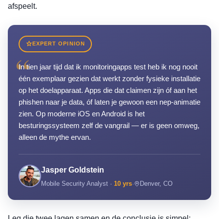
afspeelt.
EXPERT OPINION
“
In tien jaar tijd dat ik monitoringapps test heb ik nog nooit
één exemplaar gezien dat werkt zonder fysieke installatie
op het doelapparaat. Apps die dat claimen zijn óf aan het
phishen naar je data, óf laten je gewoon een nep-animatie
zien. Op moderne iOS en Android is het
besturingssysteem zelf de vangrail — er is geen omweg,
alleen de mythe ervan.
Jasper Goldstein
Mobile Security Analyst ·
10 yrs
·
Denver, CO
Leg die twee lagen samen en de conclusie is simpel: