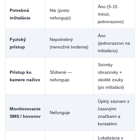
Áno (5-15
Potrebná
Nie (preto
minút,
inštalácia
nefungujú)
jednorazovo)
Áno
Fyzický
Nepotrebný
(jednorazovo na
prístup
(nemožné tvrdenia)
inštaláciu)
Snímky
Prístup ku
Sľúbené —
obrazovky +
kamere naživo
nefunguje
okolité zvuky
(po inštalácii)
Úplný záznam s
Monitorovanie
časovými
Nefunguje
SMS / hovorov
značkami a
kontaktmi
Lokalizácia v