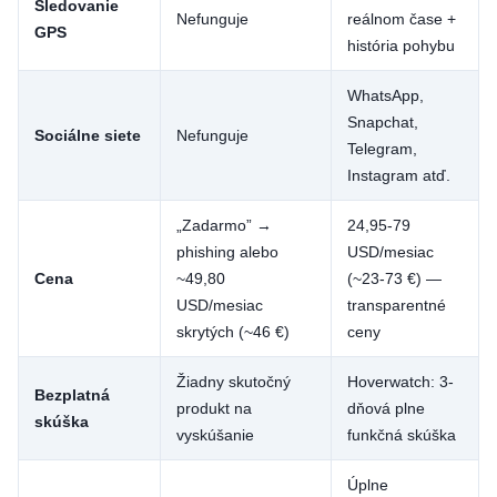
Sledovanie
Nefunguje
reálnom čase +
GPS
história pohybu
WhatsApp,
Snapchat,
Sociálne siete
Nefunguje
Telegram,
Instagram atď.
„Zadarmo” →
24,95-79
phishing alebo
USD/mesiac
Cena
~49,80
(~23-73 €) —
USD/mesiac
transparentné
skrytých (~46 €)
ceny
Žiadny skutočný
Hoverwatch: 3-
Bezplatná
produkt na
dňová plne
skúška
vyskúšanie
funkčná skúška
Úplne