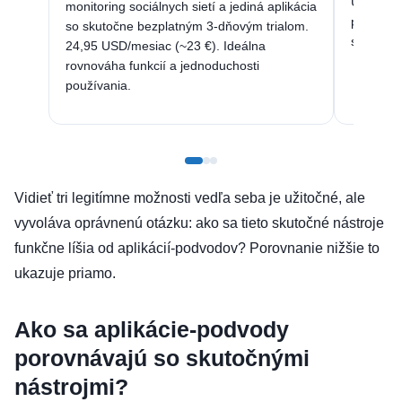
USD/mesi
monitoring sociálnych sietí a jediná aplikácia
potrebuj
so skutočne bezplatným 3-dňovým trialom.
slov a p
24,95 USD/mesiac (~23 €). Ideálna
rovnováha funkcií a jednoduchosti
používania.
Vidieť tri legitímne možnosti vedľa seba je užitočné, ale
vyvoláva oprávnenú otázku: ako sa tieto skutočné nástroje
funkčne líšia od aplikácií-podvodov? Porovnanie nižšie to
ukazuje priamo.
Ako sa aplikácie-podvody
porovnávajú so skutočnými
nástrojmi?