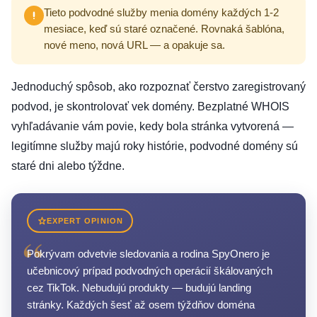
Tieto podvodné služby menia domény každých 1-2
mesiace, keď sú staré označené. Rovnaká šablóna,
nové meno, nová URL — a opakuje sa.
Jednoduchý spôsob, ako rozpoznať čerstvo zaregistrovaný
podvod, je skontrolovať vek domény. Bezplatné WHOIS
vyhľadávanie vám povie, kedy bola stránka vytvorená —
legitímne služby majú roky histórie, podvodné domény sú
staré dni alebo týždne.
EXPERT OPINION
“
Pokrývam odvetvie sledovania a rodina SpyOnero je
učebnicový prípad podvodných operácií škálovaných
cez TikTok. Nebudujú produkty — budujú landing
stránky. Každých šesť až osem týždňov doména