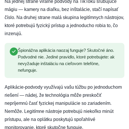
Na jednej strane virálne podvody na TikToku sľubujúce
mágiu — kamery na diaľku, bez inštalácie, stačí napísať
číslo. Na druhej strane malá skupina legitímnych nástrojov,
ktoré potrebujú fyzický prístup a jednoducho robia to, čo
inzerujú.
Špionážna aplikácia naozaj funguje? Skutočné áno.
Podvodné nie. Jediné pravidlo, ktoré potrebujete: ak
nevyžaduje inštaláciu na cieľovom telefóne,
nefunguje.
Aplikácie-podvody využívajú vašu túžbu po jednoduchom
riešení — nádej, že technológia môže preskočiť
nepríjemnú časť fyzickej manipulácie so zariadením.
Nemôže. Legitímne nástroje potrebujú niekoľko minút
prístupu, ale na oplátku poskytujú spoľahlivé
monitorovanie, ktoré skutočne funguje.