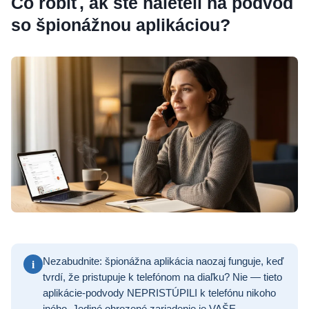
Čo robiť, ak ste naleteli na podvod
so špionážnou aplikáciou?
i
Nezabudnite: špionážna aplikácia naozaj funguje, keď
tvrdí, že pristupuje k telefónom na diaľku? Nie — tieto
aplikácie-podvody NEPRISTÚPILI k telefónu nikoho