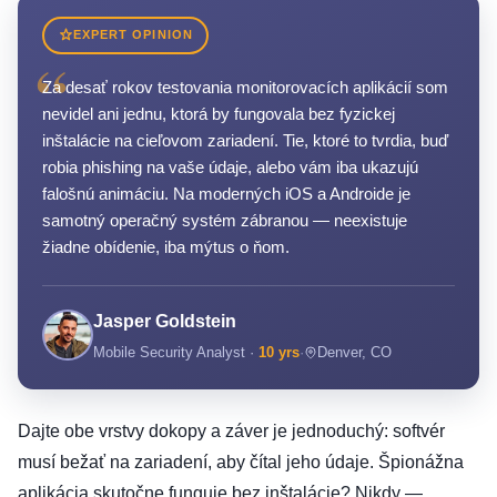
EXPERT OPINION
“
Za desať rokov testovania monitorovacích aplikácií som
nevidel ani jednu, ktorá by fungovala bez fyzickej
inštalácie na cieľovom zariadení. Tie, ktoré to tvrdia, buď
robia phishing na vaše údaje, alebo vám iba ukazujú
falošnú animáciu. Na moderných iOS a Androide je
samotný operačný systém zábranou — neexistuje
žiadne obídenie, iba mýtus o ňom.
Jasper Goldstein
Mobile Security Analyst ·
10 yrs
·
Denver, CO
Dajte obe vrstvy dokopy a záver je jednoduchý: softvér
musí bežať na zariadení, aby čítal jeho údaje. Špionážna
aplikácia skutočne funguje bez inštalácie? Nikdy —