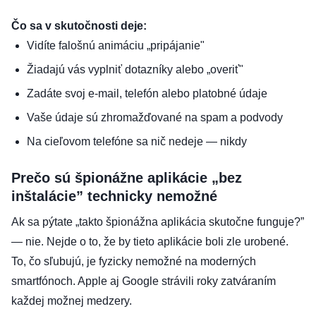
Čo sa v skutočnosti deje:
Vidíte falošnú animáciu „pripájanie"
Žiadajú vás vyplniť dotazníky alebo „overiť"
Zadáte svoj e-mail, telefón alebo platobné údaje
Vaše údaje sú zhromažďované na spam a podvody
Na cieľovom telefóne sa nič nedeje — nikdy
Prečo sú špionážne aplikácie „bez
inštalácie” technicky nemožné
Ak sa pýtate „takto špionážna aplikácia skutočne funguje?”
— nie. Nejde o to, že by tieto aplikácie boli zle urobené.
To, čo sľubujú, je fyzicky nemožné na moderných
smartfónoch. Apple aj Google strávili roky zatváraním
každej možnej medzery.