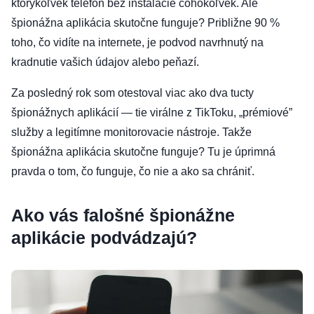
ktorýkoľvek telefón bez inštalácie čohokoľvek. Ale
špionážna aplikácia skutočne funguje? Približne 90 %
toho, čo vidíte na internete, je podvod navrhnutý na
kradnutie vašich údajov alebo peňazí.
Za posledný rok som otestoval viac ako dva tucty
špionážnych aplikácií — tie virálne z TikToku, „prémiové”
služby a legitímne monitorovacie nástroje. Takže
špionážna aplikácia skutočne funguje? Tu je úprimná
pravda o tom, čo funguje, čo nie a ako sa chrániť.
Ako vás falošné špionážne
aplikácie podvádzajú?