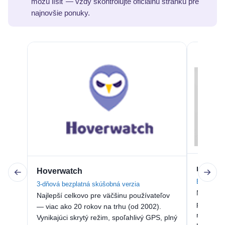
môžu líšiť — vždy skontrolujte oficiálnu stránku pre
najnovšie ponuky.
mSpy
Hoverwatch
Bez bezpl
3-dňová bezplatná skúšobná verzia
Najfunkč
Najlepší celkovo pre väčšinu používateľov
podporov
— viac ako 20 rokov na trhu (od 2002).
nahrávan
Vynikajúci skrytý režim, spoľahlivý GPS, plný