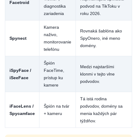
Facetroid
diagnostika
podvod na TikToku v
zariadenia
roku 2026.
Kamera
Rovnaká šablóna ako
naživo,
Spynect
SpyOnero, iné meno
monitorovanie
domény.
telefónu
Špión
Medzi najstaršími
iSpyFace /
FaceTime,
klonmi v tejto vlne
iSeeFace
prístup ku
podvodov.
kamere
Tá istá rodina
iFaceLens /
Špión na tvár
podvodov, domény sa
Spycamface
+ kameru
menia každých pár
týždňov.