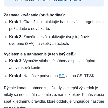
iného. Jediné ohrozené zariadenie je VAŠE.
Zastavte krvácanie (prvá hodina):
Krok 1:
Okamžite kontaktujte banku kvôli chargeback a
požiadajte o novú kartu.
Krok 2:
Zmeňte heslá a aktivujte dvojstupňové
overenie (2FA) na všetkých účtoch.
Vyčistenie a nahlásenie (v ten istý deň):
Krok 3:
Vymažte stiahnuté súbory a spustite úplnú
antivírusovú kontrolu.
Krok 4:
Nahláste podvod na
SOI
alebo CSIRT.SK.
Rýchle konanie obmedzuje škody, ale lepší výsledok je
nikdy sa neocitnúť na tomto zozname krokov. To nás vracia
späť k jednému pravidlu, ktoré oddeľuje fungujúce nástroje