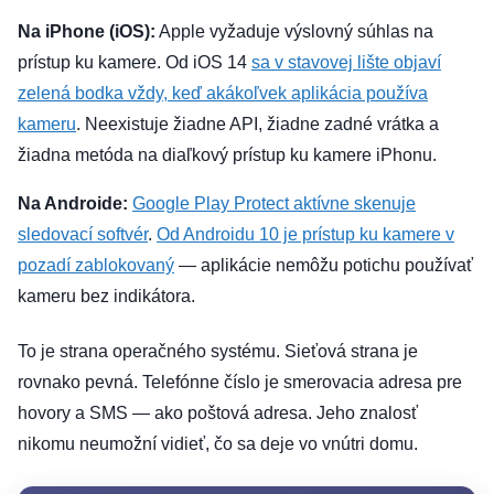
Na iPhone (iOS):
Apple vyžaduje výslovný súhlas na
prístup ku kamere. Od iOS 14
sa v stavovej lište objaví
zelená bodka vždy, keď akákoľvek aplikácia používa
kameru
. Neexistuje žiadne API, žiadne zadné vrátka a
žiadna metóda na diaľkový prístup ku kamere iPhonu.
Na Androide:
Google Play Protect aktívne skenuje
sledovací softvér
.
Od Androidu 10 je prístup ku kamere v
pozadí zablokovaný
— aplikácie nemôžu potichu používať
kameru bez indikátora.
To je strana operačného systému. Sieťová strana je
rovnako pevná. Telefónne číslo je smerovacia adresa pre
hovory a SMS — ako poštová adresa. Jeho znalosť
nikomu neumožní vidieť, čo sa deje vo vnútri domu.