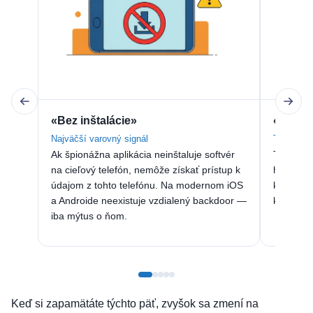
«Bez inštalácie»
«Stačí 
Najväčší varovný signál
Telefónne
Ak špionážna aplikácia neinštaluje softvér
Telefónn
na cieľový telefón, nemôže získať prístup k
hovory a
údajom z tohto telefónu. Na modernom iOS
kamerám,
a Androide neexistuje vzdialený backdoor —
klame al
iba mýtus o ňom.
Keď si zapamätáte týchto päť, zvyšok sa zmení na