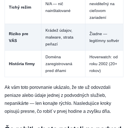
N/A — nič
neviditeľný na
Tichý režim
nainštalované
cieľovom
zariadení
Krádež údajov,
Riziko pre
Žiadne —
malware, strata
VÁS
legitímny softvér
peňazí
Doména
Hoverwatch: od
História firmy
zaregistrovaná
roku 2002 (20+
pred dňami
rokov)
Ak vám toto porovnanie ukázalo, že ste už odovzdali
peniaze alebo údaje jednej z podvodných služieb,
nepanikárte — len konajte rýchlo. Nasledujúce kroky
opisujú presne, čo robiť v prvej hodine a zvyšku dňa.