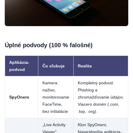
Úplné podvody (100 % falošné)
Aplikácia-
Čo sľubuje
Realita
podvod
Kamera
Kompletný podvod.
naživo,
Phishing a
SpyOnero
monitorovanie
zhromažďovanie údajov.
FaceTime,
Viacero domén (.com,
bez inštalácie
.top, .org).
„Live Activity
Klon SpyOnero.
Viewer”,
Najvirálnejšia aplikácia-