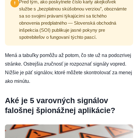
Pred tým, ako poskytnete číslo karty akejkoľvek
službe s „bezplatnou skúšobnou verziou”, oboznámte
sa so svojimi právami týkajúcimi sa tichého
obnovenia predplatného — Slovenská obchodná
inšpekcia (SOI) publikuje jasné pokyny pre
spotrebiteľov o fungovaní týchto pascí.
Mená a tabuľky pomôžu až potom, čo ste už na podozrivej
stránke. Ostrejšia zručnosť je rozpoznať signály vopred.
Nižšie je päť signálov, ktoré môžete skontrolovať za menej
ako minútu.
Aké je 5 varovných signálov
falošnej špionážnej aplikácie?