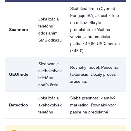
Skutočná firma (Cyprus).
Funguje IBA, ak cieľ klikne
Lokalizácia
na odkaz. Skryté
telefónu
Scannero
predplatné: skúšobná
odoslaním
verzia → automatická
SMS odkazu
platba ~49,80 USD/mesiac
(~46 €).
Sledovanie
Rovnaký model. Pasce na
akéhokoľvek
GEOfinder
fakturáciu, zložitý proces
telefónu
zrušenia.
podľa čísla
Lokalizácia
Slabá presnosť, klamlivý
Detectico
akéhokoľvek
marketing. Rovnaký vzor
telefónu
pasce na predplatné.