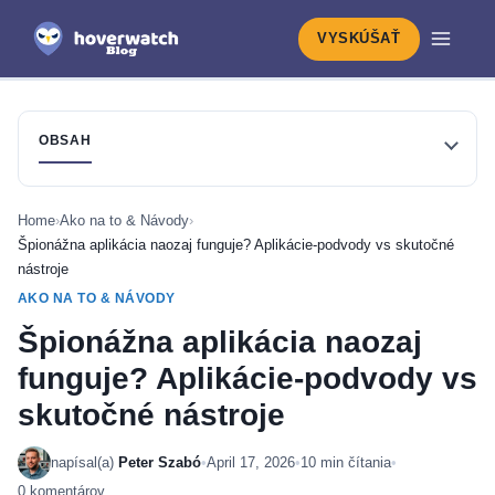
VYSKÚŠAŤ
OBSAH
Home
›
Ako na to & Návody
›
Špionážna aplikácia naozaj funguje? Aplikácie-podvody vs skutočné
nástroje
AKO NA TO & NÁVODY
Špionážna aplikácia naozaj
funguje? Aplikácie-podvody vs
skutočné nástroje
napísal(a)
Peter Szabó
•
April 17, 2026
•
10 min čítania
•
0 komentárov