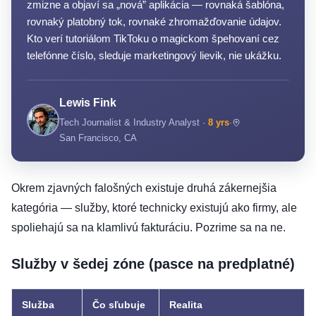
zmizne a objaví sa „nová” aplikácia — rovnaká šablóna,
rovnaký platobný tok, rovnaké zhromažďovanie údajov.
Kto verí tutoriálom TikToku o magickom špehovaní cez
telefónne číslo, sleduje marketingový lievik, nie ukážku.
Lewis Fink
Tech Journalist & Industry Analyst ·
8 yrs
·
San Francisco, CA
Okrem zjavných falošných existuje druhá zákernejšia
kategória — služby, ktoré technicky existujú ako firmy, ale
spoliehajú sa na klamlivú fakturáciu. Pozrime sa na ne.
Služby v šedej zóne (pasce na predplatné)
Služba
Čo sľubuje
Realita