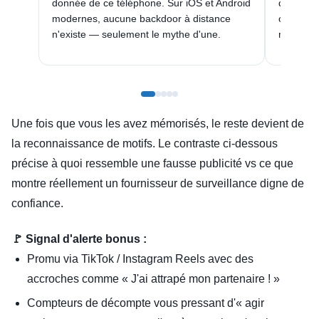
donnée de ce téléphone. Sur iOS et Android
donne p
modernes, aucune backdoor à distance
ou GPS. 
n'existe — seulement le mythe d'une.
ment ou
Une fois que vous les avez mémorisés, le reste devient de
la reconnaissance de motifs. Le contraste ci-dessous
précise à quoi ressemble une fausse publicité vs ce que
montre réellement un fournisseur de surveillance digne de
confiance.
🚩 Signal d'alerte bonus :
Promu via TikTok / Instagram Reels avec des
accroches comme « J'ai attrapé mon partenaire ! »
Compteurs de décompte vous pressant d'« agir