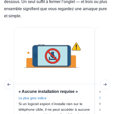
dessous. Un seul suffit à fermer l’onglet — et trois ou plus
ensemble signifient que vous regardez une arnaque pure
et simple.
« Aucune installation requise »
« Saisi
Le plus gros indice
Numéro d
Si un logiciel espion n'installe rien sur le
Un numér
téléphone cible, il ne peut accéder à aucune
de routa