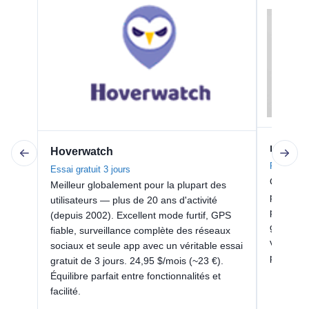
mSpy
Hoverwatch
Pas d'essa
Essai gratuit 3 jours
Option la
Meilleur globalement pour la plupart des
plus de 
utilisateurs — plus de 20 ans d'activité
par mots
(depuis 2002). Excellent mode furtif, GPS
géofencin
fiable, surveillance complète des réseaux
vous ave
sociaux et seule app avec un véritable essai
par mots-
gratuit de 3 jours. 24,95 $/mois (~23 €).
Équilibre parfait entre fonctionnalités et
facilité.