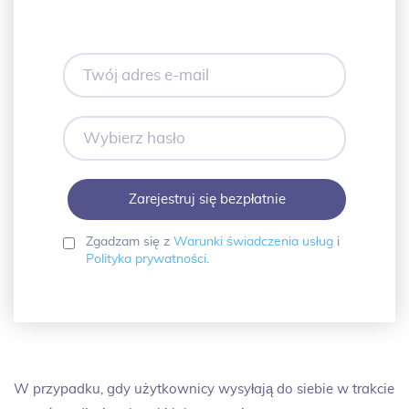
Twój
adres
e-
mail
Wybierz
hasło
Zgadzam się z
Warunki świadczenia usług
i
Polityka prywatności
.
W przypadku, gdy użytkownicy wysyłają do siebie w trakcie