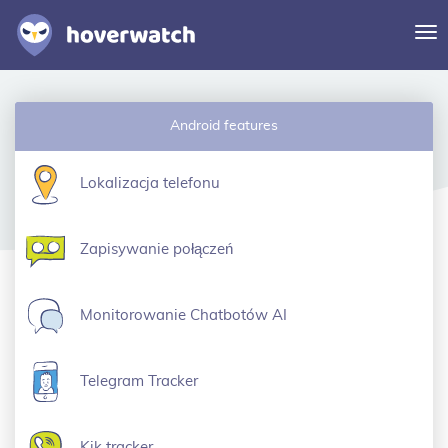
Pr
na
Funkcje
Android features
Rozwiązania
Logowanie
Lokalizacja telefonu
Zarejestruj się bezpłatnie
Zapisywanie połączeń
Monitorowanie Chatbotów AI
Telegram Tracker
Kik tracker