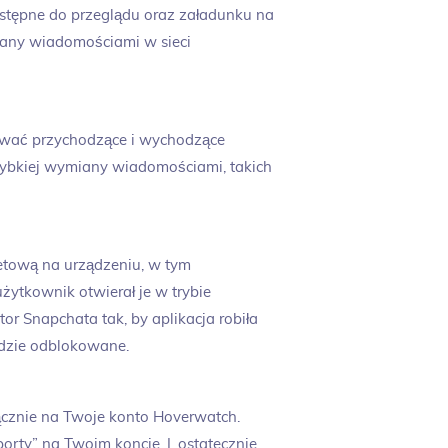
dostępne do przeglądu oraz załadunku na
miany wiadomościami w sieci
ywać przychodzące i wychodzące
szybkiej wymiany wiadomościami, takich
etową na urządzeniu, w tym
żytkownik otwierał je w trybie
r Snapchata tak, by aplikacja robiła
ędzie odblokowane.
ącznie na Twoje konto Hoverwatch.
rty” na Twoim koncie. I, ostatecznie,