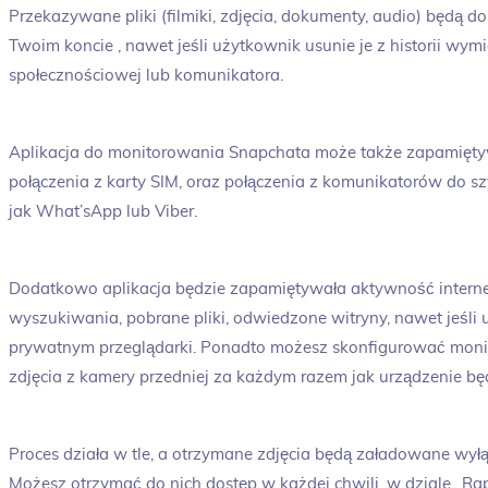
Przekazywane pliki (filmiki, zdjęcia, dokumenty, audio) będą 
Twoim koncie , nawet jeśli użytkownik usunie je z historii wy
społecznościowej lub komunikatora.
Aplikacja do monitorowania Snapchata może także zapamięt
połączenia z karty SIM, oraz połączenia z komunikatorów do 
jak What’sApp lub Viber.
Dodatkowo aplikacja będzie zapamiętywała aktywność intern
wyszukiwania, pobrane pliki, odwiedzone witryny, nawet jeśli u
prywatnym przeglądarki. Ponadto możesz skonfigurować monito
zdjęcia z kamery przedniej za każdym razem jak urządzenie b
Proces działa w tle, a otrzymane zdjęcia będą załadowane wył
Możesz otrzymać do nich dostęp w każdej chwili, w dziale „Rapo