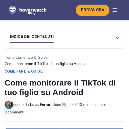
PROVA ORA
INDICE DEI CONTENUTI
Home
›
Come fare & Guide
›
Come monitorare il TikTok di tuo figlio su Android
COME FARE & GUIDE
Come monitorare il TikTok di
tuo figlio su Android
scritto da
Luca Ferrari
•
June 28, 2026
•
13 min di lettura
•
0 commenti