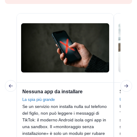
Nessuna app da installare
Solo il
La spia più grande
Un ID no
Se un servizio non installa nulla sul telefono
Un nome 
del figlio, non può leggere i messaggi di
TikTok è 
TikTok: il moderno Android isola ogni app in
sblocca n
una sandbox. Il «monitoraggio senza
strument
installazione» è solo un modulo per rubare
solo da 