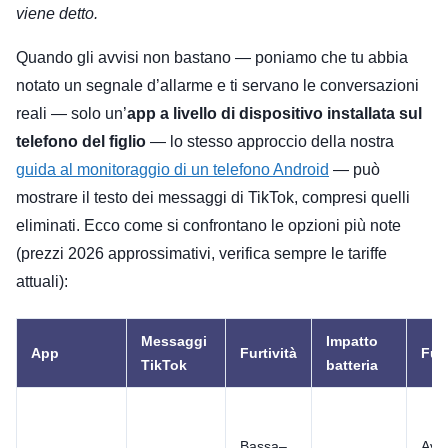
viene detto.
Quando gli avvisi non bastano — poniamo che tu abbia
notato un segnale d’allarme e ti servano le conversazioni
reali — solo un’
app a livello di dispositivo installata sul
telefono del figlio
— lo stesso approccio della nostra
guida al monitoraggio di un telefono Android
— può
mostrare il testo dei messaggi di TikTok, compresi quelli
eliminati. Ecco come si confrontano le opzioni più note
(prezzi 2026 approssimativi, verifica sempre le tariffe
attuali):
Messaggi
Impatto
App
Furtività
Fun
TikTok
batteria
Bassa–
Avvi