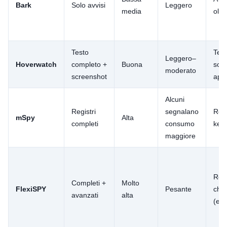
Bark
Solo avvisi
Leggero
media
oltr
Testo
Test
Leggero–
Hoverwatch
completo +
Buona
scr
moderato
screenshot
app
Alcuni
Registri
segnalano
Regi
mSpy
Alta
completi
consumo
key
maggiore
Regi
Completi +
Molto
FlexiSPY
Pesante
chi
avanzati
alta
(es