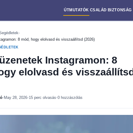
ÚTMUTATÓK
CSALÁD
BIZTONSÁG
Segédletek
›
tagramon: 8 mód, hogy elolvasd és visszaállítsd (2026)
GÉDLETEK
 üzenetek Instagramon: 8
gy elolvasd és visszaállíts
ló
•
May 28, 2026
•
15 perc olvasás
•
0 hozzászólás