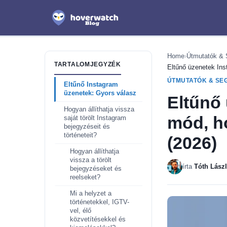
Home
›
Útmutatók & 
TARTALOMJEGYZÉK
Eltűnő üzenetek Ins
ÚTMUTATÓK & SE
Eltűnő Instagram
üzenetek: Gyors válasz
Eltűnő
Hogyan állíthatja vissza
mód, ho
saját törölt Instagram
bejegyzéseit és
történeteit?
(2026)
Hogyan állíthatja
vissza a törölt
írta
Tóth Lász
bejegyzéseket és
reelseket?
Mi a helyzet a
történetekkel, IGTV-
vel, élő
közvetítésekkel és