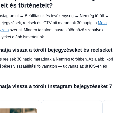
it és történeteit?
nstagramot → Beállítások és tevékenység → Nemrég törölt →
 bejegyzések, reelsek és IGTV ott maradnak 30 napig, a
Meta
yzata
szerint. Minden tartalomtípusra különböző szabályok
lyeket alább ismertetünk.
hatja vissza a törölt bejegyzéseket és reelseke
 reelsek 30 napig maradnak a Nemrég töröltben. Az alábbi kör
lépéses visszaállítási folyamaton — ugyanaz az út iOS-en és
hatja vissza a törölt Instagram bejegyzéseket 7