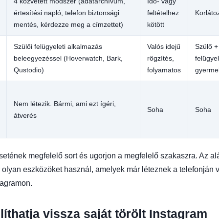
4 közvetett módszer (adatarchívum,
Idő- vagy
értesítési napló, telefon biztonsági
feltételhez
Korláto
mentés, kérdezze meg a címzettet)
kötött
Szülői felügyeleti alkalmazás
Valós idejű
Szülő +
beleegyezéssel (Hoverwatch, Bark,
rögzítés,
felügyel
Qustodio)
folyamatos
gyerme
Nem létezik. Bármi, ami ezt ígéri,
Soha
Soha
átverés
setének megfelelő sort és ugorjon a megfelelő szakaszra. Az al
olyan eszközöket használ, amelyek már léteznek a telefonján 
tagramon.
íthatja vissza saját törölt Instagram