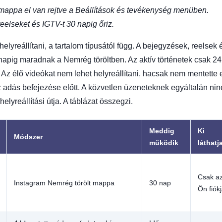
 mappa el van rejtve a Beállítások és tevékenység menüben.
eelseket és IGTV-t 30 napig őriz.
helyreállítani, a tartalom típusától függ. A bejegyzések, reelsek 
apig maradnak a Nemrég töröltben. Az aktív történetek csak 24
. Az élő videókat nem lehet helyreállítani, hacsak nem mentette 
z adás befejezése előtt. A közvetlen üzeneteknek egyáltalán nin
helyreállítási útja. A táblázat összegzi.
Meddig
Ki
Módszer
működik
láthatj
Csak a
Instagram Nemrég törölt mappa
30 nap
Ön fiók