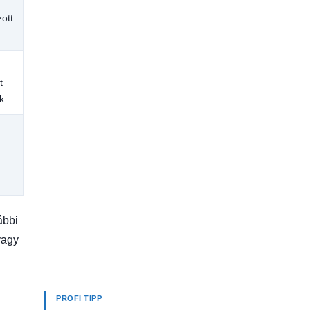
zott
t
k
ábbi
vagy
PROFI TIPP