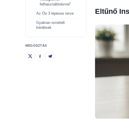
felhasználónévvel”
Eltűnő In
Az Ön 3 lépéses terve
Gyakran ismételt
kérdések
MEGOSZTÁS