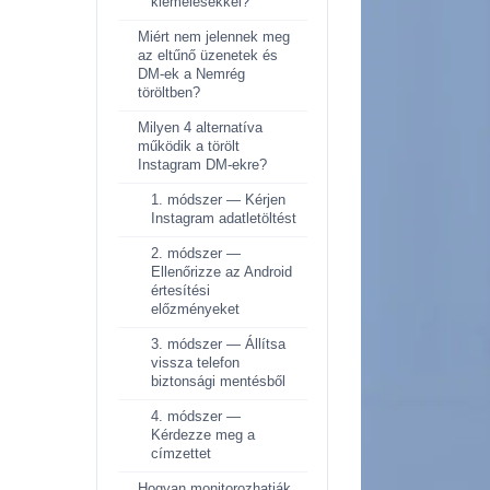
kiemelésekkel?
Miért nem jelennek meg
az eltűnő üzenetek és
DM-ek a Nemrég
töröltben?
Milyen 4 alternatíva
működik a törölt
Instagram DM-ekre?
1. módszer — Kérjen
Instagram adatletöltést
2. módszer —
Ellenőrizze az Android
értesítési
előzményeket
3. módszer — Állítsa
vissza telefon
biztonsági mentésből
4. módszer —
Kérdezze meg a
címzettet
Hogyan monitorozhatják