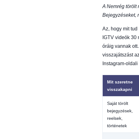
A Nemrég törölt
Bejegyzéseket, r
Az, hogy mit tud 
IGTV videók 30 n
óráig vannak ott
visszajátszást a
Instagram-oldali 
Mit szeretne
visszakapni
Saját törölt
bejegyzések,
reelsek,
történetek