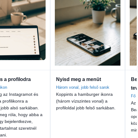
s a profilodra
Nyisd meg a menüt
Beá
ikon
Három vonal, jobb felső sarok
te
g az Instagramot és
Koppints a hamburger ikonra
Fő 
 profilikonra a
(három vízszintes vonal) a
Az 
jobb alsó sarkában.
profiloldal jobb felső sarkában.
Beá
meg róla, hogy abba a
opci
gy bejelentkezve,
köz
tartalmat szeretnél
min
tani.