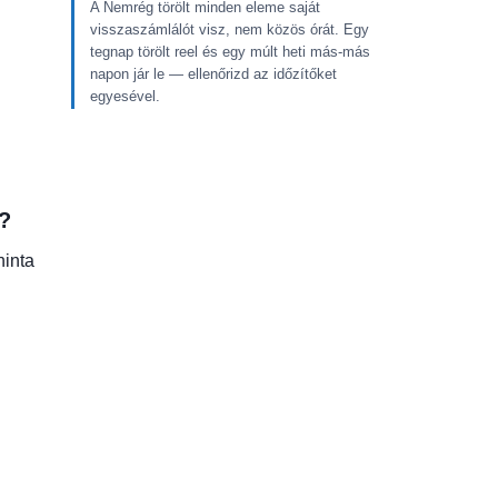
A Nemrég törölt minden eleme saját
visszaszámlálót visz, nem közös órát. Egy
tegnap törölt reel és egy múlt heti más-más
napon jár le — ellenőrizd az időzítőket
egyesével.
t?
hinta