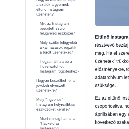
a szülők a gyermek
eltűnő Instagram
üzeneteit?
Mik az Instagram
beépített szülői
felügyeleti eszközei?
Eltűnő Instagr
Mely szülői felügyeleti
résztvevő bezárj
alkalmazások rögzítik
a törölt üzeneteket?
meg. Ha el szeret
üzenetek” trükkö
Hogyan állítsa be a
Hoverwatch-ot
előzményekre, tör
Instagram rögzítéshez?
adatarchívum letö
Hogyan készülhet fel a
szüksége.
jövőbeli elveszett
üzenetekre?
Ez az eltűnő Ins
Mely “ingyenes”
Instagram helyreállítási
csoportosítva, h
eszközöket kerülje?
áprilisában egy 
Miért mindig hamis a
következő szakas
“Hackeld az
Instagramot