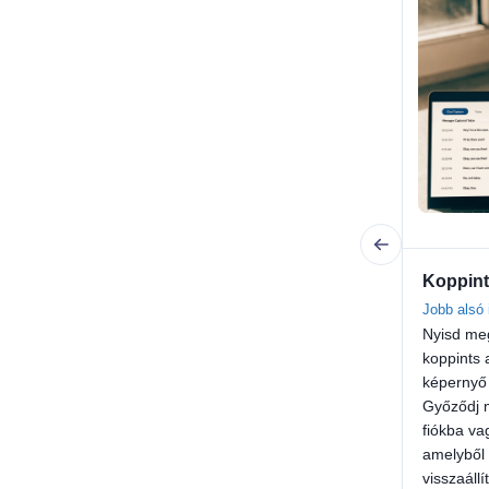
Koppint
Jobb alsó 
Nyisd me
koppints a
képernyő 
Győződj 
fiókba va
amelyből 
visszaállí