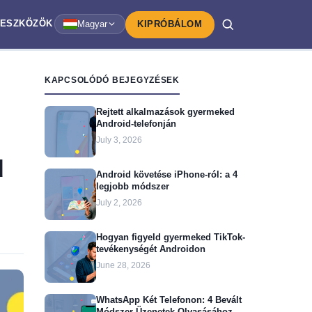
ESZKÖZÖK
Magyar
KIPRÓBÁLOM
KAPCSOLÓDÓ BEJEGYZÉSEK
Rejtett alkalmazások gyermeked
Android-telefonján
July 3, 2026
d
Android követése iPhone-ról: a 4
legjobb módszer
July 2, 2026
Hogyan figyeld gyermeked TikTok-
tevékenységét Androidon
June 28, 2026
WhatsApp Két Telefonon: 4 Bevált
Módszer Üzenetek Olvasásához