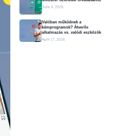
June 4, 2026
Valóban működnek a
kémprogramok? Átverős
alkalmazás vs. valódi eszközök
April 17, 2026