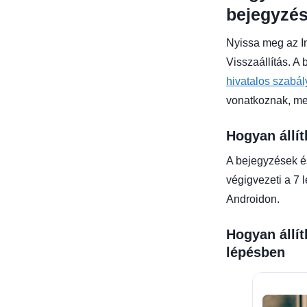
bejegyzése
Nyissa meg az I
Visszaállítás. A
hivatalos szabál
vonatkoznak, me
Hogyan állít
A bejegyzések és
végigvezeti a 7 
Androidon.
Hogyan állít
lépésben