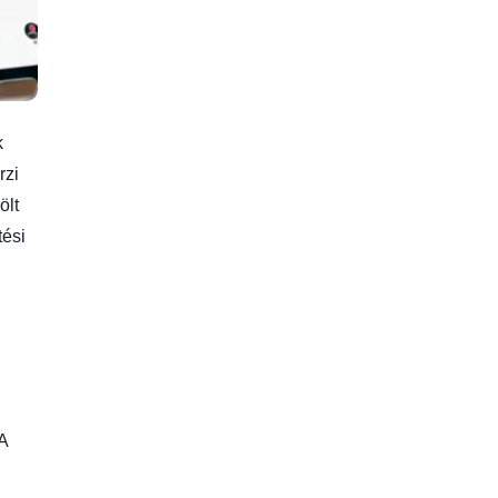
k
rzi
ölt
tési
A