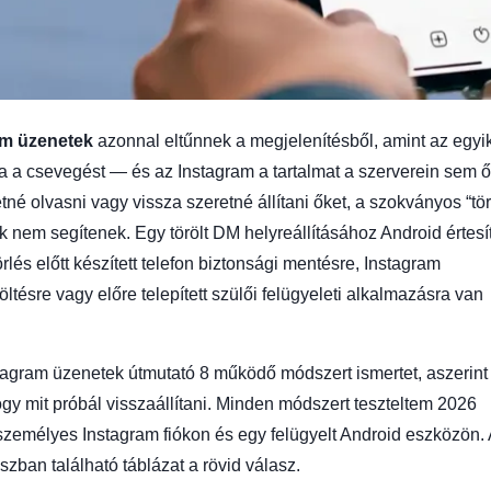
am üzenetek
azonnal eltűnnek a megjelenítésből, amint az egyi
a a csevegést — és az Instagram a tartalmat a szerverein sem ő
né olvasni vagy vissza szeretné állítani őket, a szokványos “tör
k nem segítenek. Egy törölt DM helyreállításához Android értesí
lés előtt készített telefon biztonsági mentésre, Instagram
ltésre vagy előre telepített szülői felügyeleti alkalmazásra van
tagram üzenetek útmutató 8 működő módszert ismertet, aszerint
ogy mit próbál visszaállítani. Minden módszert teszteltem 2026
személyes Instagram fiókon és egy felügyelt Android eszközön. 
zban található táblázat a rövid válasz.