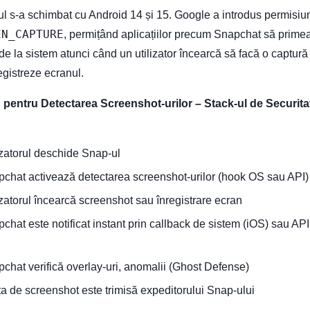
cul s-a schimbat cu Android 14 și 15. Google a introdus permisi
EN_CAPTURE
, permițând aplicațiilor precum Snapchat să prime
e de la sistem atunci când un utilizator încearcă să facă o captură
egistreze ecranul.
 pentru Detectarea Screenshot-urilor – Stack-ul de Securita
izatorul deschide Snap-ul
chat activează detectarea screenshot-urilor (hook OS sau API)
zatorul încearcă screenshot sau înregistrare ecran
hat este notificat instant prin callback de sistem (iOS) sau API
chat verifică overlay-uri, anomalii (Ghost Defense)
ta de screenshot este trimisă expeditorului Snap-ului