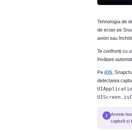
Tehnologia de de
de ecran pe Snap
avion sau închide
Te confrunți cu u
învățare automată
Pe
iOS
, Snapcha
detectarea captur
UIApplicati
UIScreen.is
i
Aceste hoo
captură și 