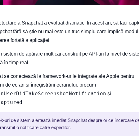
tectare a Snapchat a evoluat dramatic. În acest an, să faci capt
chat fără să știe nu mai este un truc simplu care implică modul
rea forțată a aplicației.
n sistem de apărare multicai construit pe API-uri la nivel de sist
 în timp real.
t se conectează la framework-urile integrate ale Apple pentru
ii de ecran și înregistrării ecranului, precum
onUserDidTakeScreenshotNotification
și
Captured
.
k-uri de sistem alertează imediat Snapchat despre orice încercare d
transmit o notificare către expeditor.