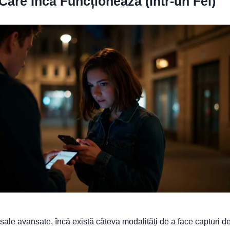
Care Încă Funcționează (Într-un Fel)
 sale avansate, încă există câteva modalități de a face capturi d