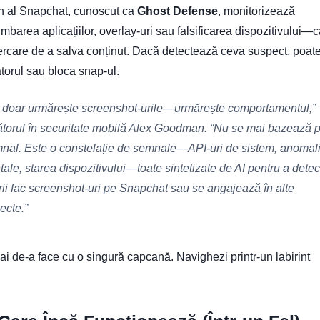
rn al Snapchat, cunoscut ca
Ghost Defense
, monitorizează
barea aplicațiilor, overlay-uri sau falsificarea dispozitivului—
rcare de a salva conținut. Dacă detectează ceva suspect, poat
atorul sau bloca snap-ul.
 doar urmărește screenshot-urile—urmărește comportamentul,”
ătorul în securitate mobilă Alex Goodman. “Nu se mai bazează 
nal. Este o constelație de semnale—API-uri de sistem, anomali
le, starea dispozitivului—toate sintetizate de AI pentru a detec
orii fac screenshot-uri pe Snapchat sau se angajează în alte
pecte
.”
ai de-a face cu o singură capcană. Navighezi printr-un labirint