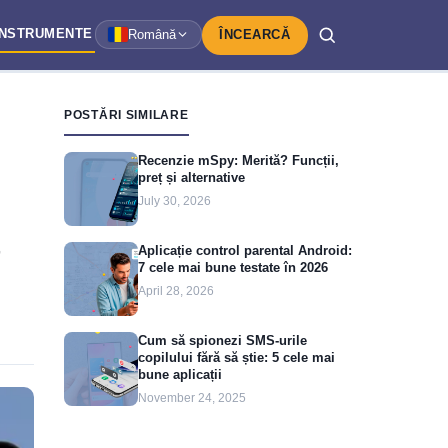
INSTRUMENTE
Română
ÎNCEARCĂ
POSTĂRI SIMILARE
Recenzie mSpy: Merită? Funcții,
preț și alternative
July 30, 2026
Aplicație control parental Android:
7 cele mai bune testate în 2026
April 28, 2026
Cum să spionezi SMS-urile
copilului fără să știe: 5 cele mai
bune aplicații
November 24, 2025