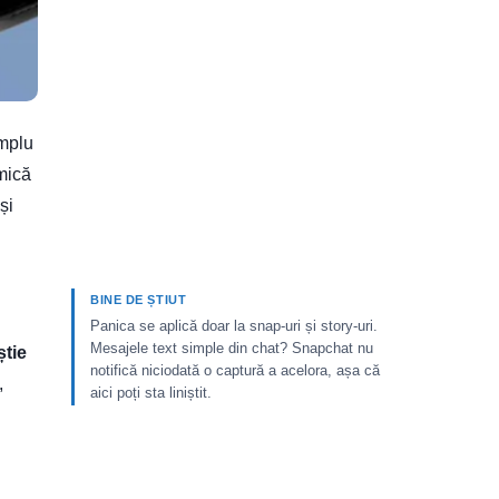
mplu
 mică
și
BINE DE ȘTIUT
Panica se aplică doar la snap-uri și story-uri.
Mesajele text simple din chat? Snapchat nu
știe
notifică niciodată o captură a acelora, așa că
,
aici poți sta liniștit.