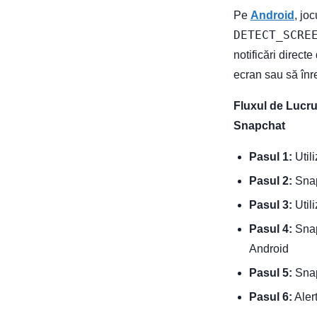
Pe
Android
, jo
DETECT_SCRE
notificări direct
ecran sau să înr
Fluxul de Lucru
Snapchat
Pasul 1:
Util
Pasul 2:
Snap
Pasul 3:
Utili
Pasul 4:
Snapc
Android
Pasul 5:
Snap
Pasul 6:
Aler