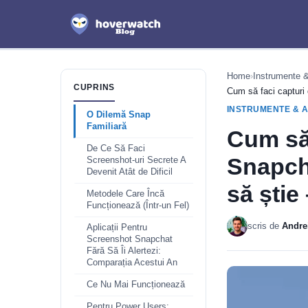
Home
›
Instrumente & 
CUPRINS
Cum să faci capturi 
INSTRUMENTE & A
O Dilemă Snap
Familiară
Cum să 
De Ce Să Faci
Snapcha
Screenshot-uri Secrete A
Devenit Atât de Dificil
să știe
Metodele Care Încă
Funcționează (Într-un Fel)
scris de
Andre
Aplicații Pentru
Screenshot Snapchat
Fără Să Îi Alertezi:
Comparația Acestui An
Ce Nu Mai Funcționează
Pentru Power Users: