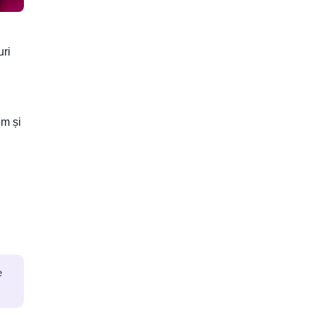
uri
em și
e