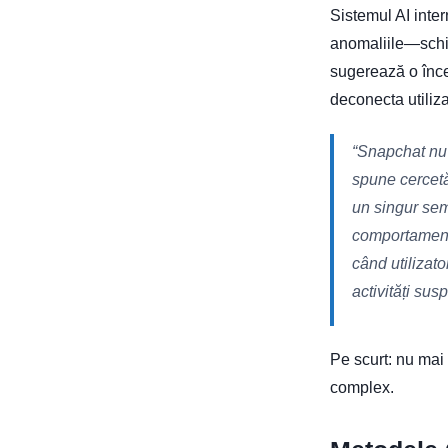
Sistemul AI inte
anomaliile—schim
sugerează o înce
deconecta utiliz
“
Snapchat nu
spune cercet
un singur sem
comportamenta
când utilizat
activități sus
Pe scurt: nu mai 
complex.