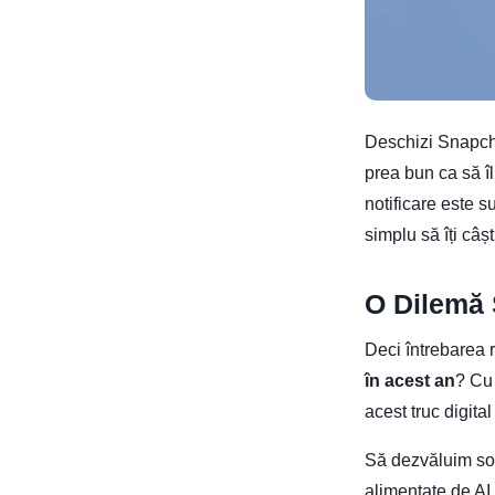
Deschizi Snapch
prea bun ca să îl
notificare este s
simplu să îți câșt
O Dilemă 
Deci întrebarea
în acest an
? Cu 
acest truc digit
Să dezvăluim solu
alimentate de AI.