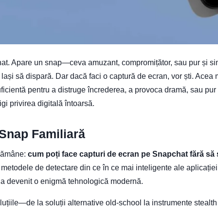
at. Apare un snap—ceva amuzant, compromițător, sau pur și si
 lași să dispară. Dar dacă faci o captură de ecran, vor ști. Acea
uficientă pentru a distruge încrederea, a provoca dramă, sau pur 
igi privirea digitală întoarsă.
Snap Familiară
 rămâne:
cum poți face capturi de ecran pe Snapchat fără să 
metodele de detectare din ce în ce mai inteligente ale aplicației
al a devenit o enigmă tehnologică modernă.
țiile—de la soluții alternative old-school la instrumente stealth