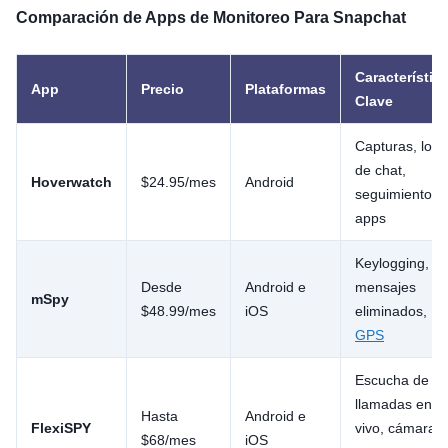
Comparación de Apps de Monitoreo Para Snapchat
Característic
App
Precio
Plataformas
Clave
Capturas, logs
de chat,
Hoverwatch
$24.95/mes
Android
seguimiento d
apps
Keylogging,
Desde
Android e
mensajes
mSpy
$48.99/mes
iOS
eliminados,
GPS
Escucha de
llamadas en
Hasta
Android e
FlexiSPY
vivo, cámara
$68/mes
iOS