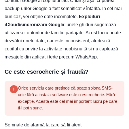
contului Google al copilului tău. Chiar și așa, criptarea
backup-urilor Google a fost semnificativ întărită. În cel mai
bun caz, vei obține date incomplete.
Exploituri
iCloud/sincronizare Google
: unele ghiduri sugerează
utilizarea conturilor de familie partajate. Acest lucru poate
dezvălui unele date, dar este inconsistent, alertează
copilul cu privire la activitate neobișnuită și nu captează
mesajele din aplicații terțe precum WhatsApp.
Ce este escrocherie și fraudă?
Orice serviciu care pretinde că poate spiona SMS-
urile fără a instala software este o escrocherie. Fără
excepție. Acesta este cel mai important lucru pe care
ți-l pot spune.
Semnale de alarmă la care să fii atent: