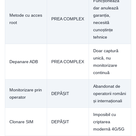
Funcționează
dar anulează
Metode cu acces
garanția,
PREA COMPLEX
root
necesită
cunoștințe
tehnice
Doar captură
unică, nu
Depanare ADB
PREA COMPLEX
monitorizare
continuă
Abandonat de
Monitorizare prin
DEPĂȘIT
operatorii români
operator
și internaționali
Imposibil cu
Clonare SIM
DEPĂȘIT
criptarea
modernă 4G/5G