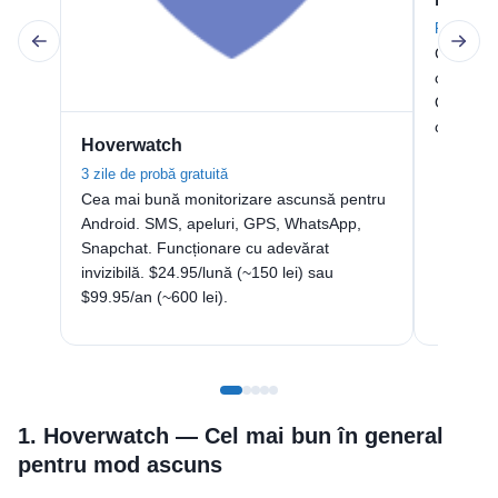
Fără prob
Cele mai 
cuvinte c
Opțiune 
completă.
Hoverwatch
3 zile de probă gratuită
Cea mai bună monitorizare ascunsă pentru
Android. SMS, apeluri, GPS, WhatsApp,
Snapchat. Funcționare cu adevărat
invizibilă. $24.95/lună (~150 lei) sau
$99.95/an (~600 lei).
1. Hoverwatch — Cel mai bun în general
pentru mod ascuns