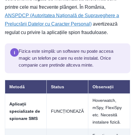
printre cele mai frecvente plângeri. În România,
ANSPDCP (Autoritatea Națională de Supraveghere a
Prelucrării Datelor cu Caracter Personal)
avertizează
regulat cu privire la aplicațiile spion frauduloase.
i
Fizica este simplă: un software nu poate accesa
magic un telefon pe care nu este instalat. Orice
companie care pretinde altceva minte.
Metodă
Status
Observații
Hoverwatch,
Aplicații
mSpy, FlexiSpy
specializate de
FUNCȚIONEAZĂ
etc. Necesită
spionare SMS
instalare fizică.