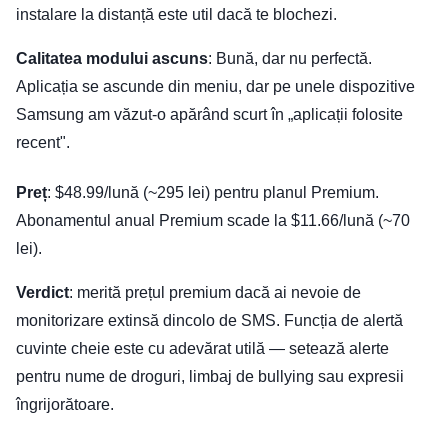
instalare la distanță este util dacă te blochezi.
Calitatea modului ascuns
: Bună, dar nu perfectă.
Aplicația se ascunde din meniu, dar pe unele dispozitive
Samsung am văzut-o apărând scurt în „aplicații folosite
recent".
Preț
: $48.99/lună (~295 lei) pentru planul Premium.
Abonamentul anual Premium scade la $11.66/lună (~70
lei).
Verdict
: merită prețul premium dacă ai nevoie de
monitorizare extinsă dincolo de SMS. Funcția de alertă
cuvinte cheie este cu adevărat utilă — setează alerte
pentru nume de droguri, limbaj de bullying sau expresii
îngrijorătoare.