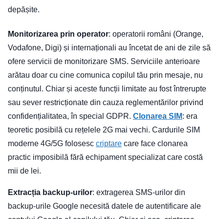
depășite.
Monitorizarea prin operator
: operatorii români (Orange,
Vodafone, Digi) și internaționali au încetat de ani de zile să
ofere servicii de monitorizare SMS. Serviciile anterioare
arătau doar cu cine comunica copilul tău prin mesaje, nu
conținutul. Chiar și aceste funcții limitate au fost întrerupte
sau sever restricționate din cauza reglementărilor privind
confidențialitatea, în special GDPR.
Clonarea SIM
: era
teoretic posibilă cu rețelele 2G mai vechi. Cardurile SIM
moderne 4G/5G folosesc
criptare
care face clonarea
practic imposibilă fără echipament specializat care costă
mii de lei.
Extracția backup-urilor
: extragerea SMS-urilor din
backup-urile Google necesită datele de autentificare ale