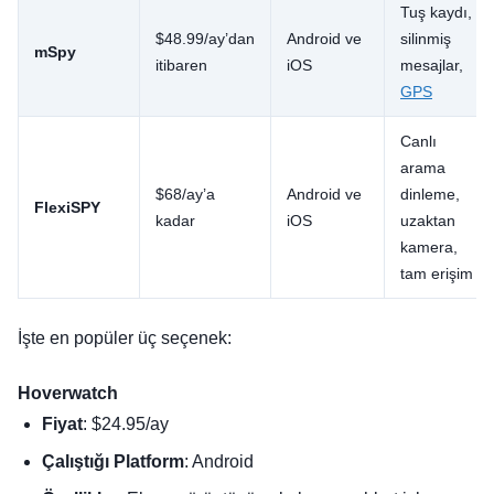
Tuş kaydı,
$48.99/ay’dan
Android ve
silinmiş
mSpy
itibaren
iOS
mesajlar,
GPS
Canlı
arama
$68/ay’a
Android ve
dinleme,
FlexiSPY
kadar
iOS
uzaktan
kamera,
tam erişim
İşte en popüler üç seçenek:
Hoverwatch
Fiyat
: $24.95/ay
Çalıştığı Platform
: Android