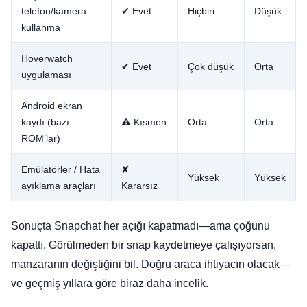
telefon/kamera
✔ Evet
Hiçbiri
Düşük
kullanma
Hoverwatch
✔ Evet
Çok düşük
Orta
uygulaması
Android ekran
kaydı (bazı
⚠ Kısmen
Orta
Orta
ROM’lar)
Emülatörler / Hata
✘
Yüksek
Yüksek
ayıklama araçları
Kararsız
Sonuçta Snapchat her açığı kapatmadı—ama çoğunu
kapattı. Görülmeden bir snap kaydetmeye çalışıyorsan,
manzaranın değiştiğini bil. Doğru araca ihtiyacın olacak—
ve geçmiş yıllara göre biraz daha incelik.