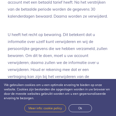
account met een betaald tarief heeft. Na het verstrijken
van de betaalde periode worden de gegevens 30
kalenderdagen bewaard. Daarna worden ze verwijderd.
U heeft het recht op bewaring. Dit betekent dat u
informatie over uzelf kunt verwijderen en wij de
persoonlijke gegevens die we hebben verzameld, zullen
bewaren. Om dit te doen, moet u uw account
verwijderen; daarna zullen we de informatie over u
verwijderen. Houd er rekening mee dat er een
vertraging kan zijn bij het verwijderen van de
informatie van onze servers en back-upopslag. Als we
We gebruiken cookies om u een optimale ervaring te bieden op onze
website. Cookies zijn bestanden die opgeslagen worden in uw browser en
uw persoonlijke gegevens nodig hebben om onze
door de meeste websites gebruikt worden om u een gepersonaliseerde
overeenkomsten of wettelijke verplichtingen af te
ervaring te bezorgen.
dwingen, kunnen we deze informatie bewaren. Een
Meer info: cookie policy
Ok
vertraging in het verwijderen van informatie kan ook