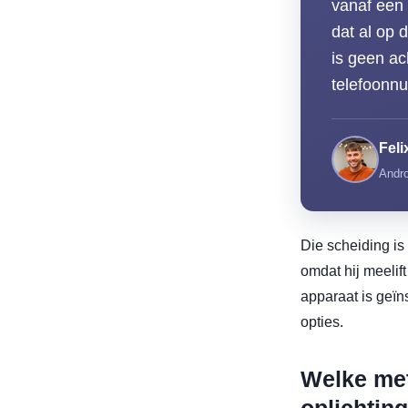
vanaf een 
dat al op 
is geen ac
telefoonn
Feli
Andro
Die scheiding is 
omdat hij meelif
apparaat is geïns
opties.
Welke met
oplichtin