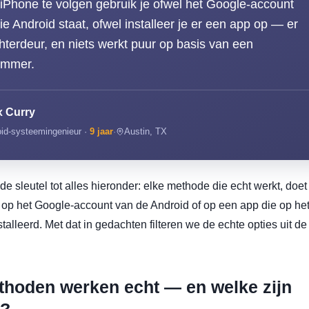
iPhone te volgen gebruik je ofwel het Google-account
die Android staat, ofwel installeer je er een app op — er
hterdeur, en niets werkt puur op basis van een
ummer.
x Curry
id-systeemingenieur ·
9 jaar
·
Austin, TX
de sleutel tot alles hieronder: elke methode die echt werkt, doet
t op het Google-account van de Android of op een app die op he
talleerd. Met dat in gedachten filteren we de echte opties uit de
hoden werken echt — en welke zijn
g?