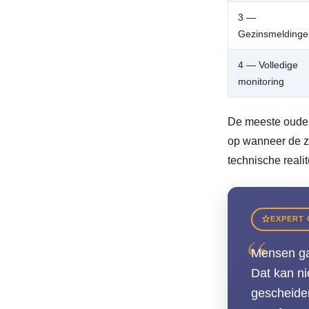
3 —
Gezinsmeldinge
4 — Volledige
monitoring
De meeste ouders
op wanneer de zo
technische reali
EXPERT 
“
Mensen gaa
Dat kan ni
gescheide