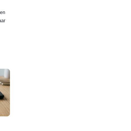
len
aar