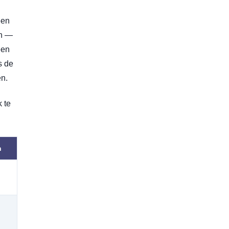
een
en —
een
s de
en.
 te
n