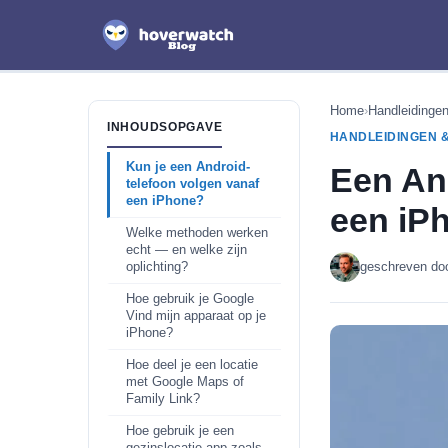
Home
›
Handleidinge
INHOUDSOPGAVE
HANDLEIDINGEN &
Kun je een Android-
Een An
telefoon volgen vanaf
een iPhone?
een iP
Welke methoden werken
echt — en welke zijn
geschreven do
oplichting?
Hoe gebruik je Google
Vind mijn apparaat op je
iPhone?
Hoe deel je een locatie
met Google Maps of
Family Link?
Hoe gebruik je een