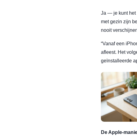
Ja — je kunt het
met gezin zijn b
nooit verschijne
“Vanaf een iPhon
afleest. Het vol
geïnstalleerde a
De Apple-manier