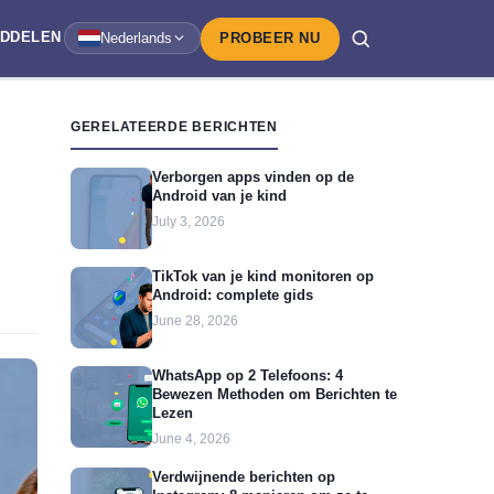
IDDELEN
Nederlands
PROBEER NU
GERELATEERDE BERICHTEN
Verborgen apps vinden op de
Android van je kind
July 3, 2026
TikTok van je kind monitoren op
Android: complete gids
June 28, 2026
WhatsApp op 2 Telefoons: 4
Bewezen Methoden om Berichten te
Lezen
June 4, 2026
Verdwijnende berichten op