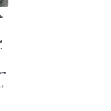
de
al
-
sten
rd: