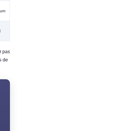
ium
d
r pas
s de