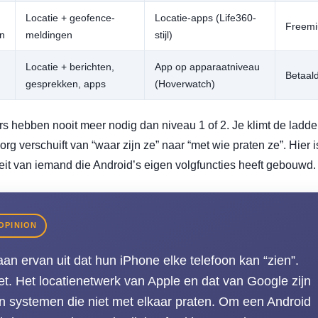
Locatie + geofence-
Locatie-apps (Life360-
Freem
n
meldingen
stijl)
Locatie + berichten,
App op apparaatniveau
Betaal
gesprekken, apps
(Hoverwatch)
 hebben nooit meer nodig dan niveau 1 of 2. Je klimt de ladde
rg verschuift van “waar zijn ze” naar “met wie praten ze”. Hier i
teit van iemand die Android’s eigen volgfuncties heeft gebouwd.
OPINION
n ervan uit dat hun iPhone elke telefoon kan “zien”.
et. Het locatienetwerk van Apple en dat van Google zijn
n systemen die niet met elkaar praten. Om een Android