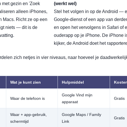
n met gezin en 'Zoek
(werkt wel)
aliseren alleen iPhones,
Stel het volgen in op de Android — 
n Macs. Richt ze op een
Google-dienst of een app van derd
jgt niets — dit is de
en open het vervolgens in Safari of 
vatting.
ouderapp op je iPhone. De iPhone i
kijker, de Android doet het rapporter
elen zich netjes in vier niveaus, naar hoeveel je daadwerkelijk
Wat je kunt zien
Hulpmiddel
Koste
Google Vind mijn
Waar de telefoon is
Gratis
apparaat
Waar + app-gebruik,
Google Maps / Family
Gratis
schermtijd
Link