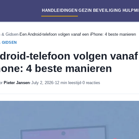
HANDLEIDINGEN
GEZIN
BEVEILIGING
HULPM
n & Gidsen
›
Een Android-telefoon volgen vanaf een iPhone: 4 beste manieren
 GIDSEN
droid-telefoon volgen vanaf
hone: 4 beste manieren
or
Pieter Jansen
•
July 2, 2026
•
12 min leestijd
•
0 reacties