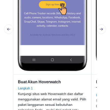
Buat Akun Hoverwatch
Pasang
Langkah 1
Target
Kunjungi situs web Hoverwatch dan daftar
Langkah 
menggunakan alamat email yang valid. Pilih
Setelah 
paket langganan sesuai kebutuhan
langsung
pelacakan Anda—mulai dari paket satu