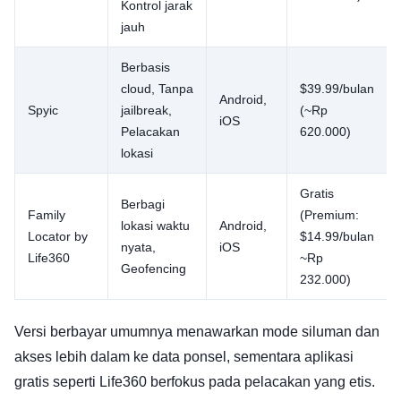
Kontrol jarak
jauh
Berbasis
cloud, Tanpa
$39.99/bulan
Android,
Spyic
jailbreak,
(~Rp
iOS
Pelacakan
620.000)
lokasi
Gratis
Berbagi
Family
(Premium:
lokasi waktu
Android,
Locator by
$14.99/bulan
nyata,
iOS
Life360
~Rp
Geofencing
232.000)
Versi berbayar umumnya menawarkan mode siluman dan
akses lebih dalam ke data ponsel, sementara aplikasi
gratis seperti Life360 berfokus pada pelacakan yang etis.