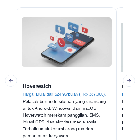
mSpy
Hoverwatch
Harga: Mu
Harga: Mulai dari $24,95/bulan (~Rp 387.000).
Populer 
Pelacak bermode siluman yang dirancang
menawark
untuk Android, Windows, dan macOS,
notifika
Hoverwatch merekam panggilan, SMS,
panggila
lokasi GPS, dan aktivitas media sosial.
iOS.
Terbaik untuk kontrol orang tua dan
pemantauan karyawan.