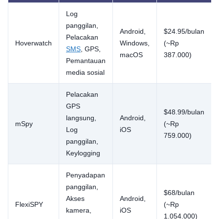
Log
panggilan,
Android,
$24.95/bulan
Pelacakan
Hoverwatch
Windows,
(~Rp
SMS
, GPS,
macOS
387.000)
Pemantauan
media sosial
Pelacakan
GPS
$48.99/bulan
langsung,
Android,
mSpy
(~Rp
Log
iOS
759.000)
panggilan,
Keylogging
Penyadapan
panggilan,
$68/bulan
Akses
Android,
FlexiSPY
(~Rp
kamera,
iOS
1.054.000)