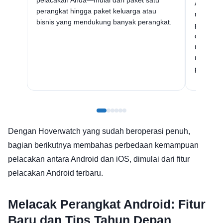
Anda lac
perangkat hingga paket keluarga atau
mengizin
bisnis yang mendukung banyak perangkat.
perlu me
di penga
terpasang
termasuk
pesan.
Dengan Hoverwatch yang sudah beroperasi penuh,
bagian berikutnya membahas perbedaan kemampuan
pelacakan antara Android dan iOS, dimulai dari fitur
pelacakan Android terbaru.
Melacak Perangkat Android: Fitur
Baru dan Tips Tahun Depan