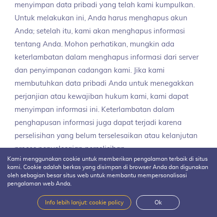
menyimpan data pribadi yang telah kami kumpulkan.
Untuk melakukan ini, Anda harus menghapus akun
Anda; setelah itu, kami akan menghapus informasi
tentang Anda. Mohon perhatikan, mungkin ada
keterlambatan dalam menghapus informasi dari server
dan penyimpanan cadangan kami. Jika kami
membutuhkan data pribadi Anda untuk menegakkan
perjanjian atau kewajiban hukum kami, kami dapat
menyimpan informasi ini. Keterlambatan dalam
penghapusan informasi juga dapat terjadi karena
perselisihan yang belum terselesaikan atau kelanjutan
proses penyelesaian perselisihan.
Kami menggunakan cookie untuk memberikan pengalaman terbaik di situs
kami. Cookie adalah berkas yang disimpan di browser Anda dan digunakan
oleh sebagian besar situs web untuk membantu mempersonalisasi
9. Transfer ke negara
pengalaman web Anda.
lain
Info lebih lanjut: cookie policy
Ok