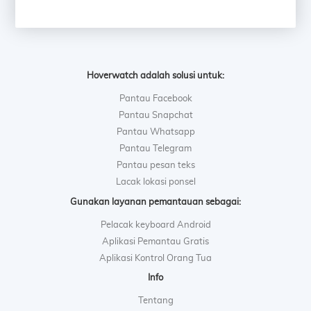
Hoverwatch adalah solusi untuk:
Pantau Facebook
Pantau Snapchat
Pantau Whatsapp
Pantau Telegram
Pantau pesan teks
Lacak lokasi ponsel
Gunakan layanan pemantauan sebagai:
Pelacak keyboard Android
Aplikasi Pemantau Gratis
Aplikasi Kontrol Orang Tua
Info
Tentang