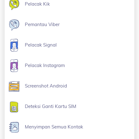
Pelacak Kik
Pemantau Viber
Pelacak Signal
Pelacak Instagram
Screenshot Android
Deteksi Ganti Kartu SIM
Menyimpan Semua Kontak