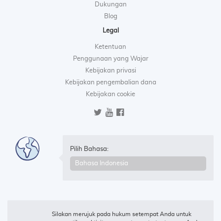
Dukungan
Blog
Legal
Ketentuan
Penggunaan yang Wajar
Kebijakan privasi
Kebijakan pengembalian dana
Kebijakan cookie
Pilih Bahasa:
Silakan merujuk pada hukum setempat Anda untuk