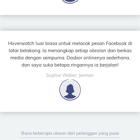
Hoverwatch luar biasa untuk melacak pesan Facebook di
latar belakang. Ia menangkap setiap obrolan dan berkas
media dengan sempurna. Dasbor onlinenya sederhana,
dan saya suka betapa ringannya ia berjalan!
Sophie Weber, Jerman
Baca beberapa ulasan dari pelanggan yang puas