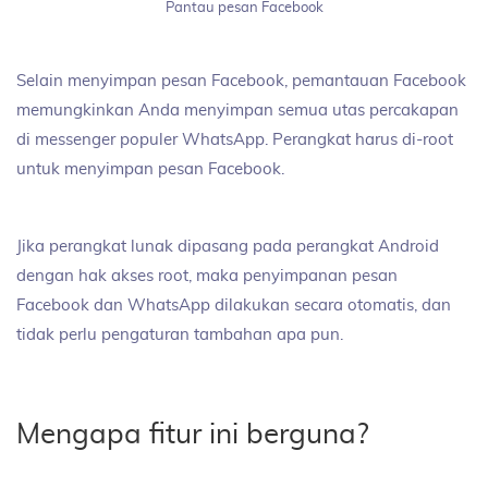
Pantau pesan Facebook
Selain menyimpan pesan Facebook, pemantauan Facebook
memungkinkan Anda menyimpan semua utas percakapan
di messenger populer WhatsApp. Perangkat harus di-root
untuk menyimpan pesan Facebook.
Jika perangkat lunak dipasang pada perangkat Android
dengan hak akses root, maka penyimpanan pesan
Facebook dan WhatsApp dilakukan secara otomatis, dan
tidak perlu pengaturan tambahan apa pun.
Mengapa fitur ini berguna?