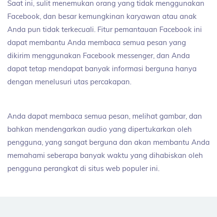
Saat ini, sulit menemukan orang yang tidak menggunakan
Facebook, dan besar kemungkinan karyawan atau anak
Anda pun tidak terkecuali. Fitur pemantauan Facebook ini
dapat membantu Anda membaca semua pesan yang
dikirim menggunakan Facebook messenger, dan Anda
dapat tetap mendapat banyak informasi berguna hanya
dengan menelusuri utas percakapan.
Anda dapat membaca semua pesan, melihat gambar, dan
bahkan mendengarkan audio yang dipertukarkan oleh
pengguna, yang sangat berguna dan akan membantu Anda
memahami seberapa banyak waktu yang dihabiskan oleh
pengguna perangkat di situs web populer ini.