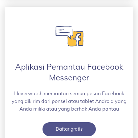
Aplikasi Pemantau Facebook
Messenger
Hoverwatch memantau semua pesan Facebook
yang dikirim dari ponsel atau tablet Android yang
Anda miliki atau yang berhak Anda pantau
Daftar gratis