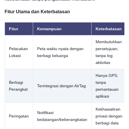
Fitur Utama dan Keterbatasan
Fitur
Kemampuan
Keterbatasan
Membutuhkan
Pelacakan
Peta waktu nyata dengan
persetujuan;
Lokasi
berbagi keluarga
tanpa log
aktivitas
Hanya GPS;
Berbagi
tanpa
Terintegrasi dengan AirTag
Perangkat
pemantauan
aplikasi
Kekhawatiran
Notifikasi
Peringatan
privasi dengan
kedatangan/keberangkatan
berbagi data