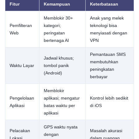
Fitur
Kemampuan
Keterbatasan
Memblokir 30+
Anak yang melek
Pemfilteran
kategori;
teknologi bisa
Web
peringatan
menyiasati dengan
bertenaga AI
VPN
Pemantauan SMS
Jadwal khusus;
membutuhkan
Waktu Layar
tombol panik
peningkatan
(Android)
berbayar
Memblokir
Pengelolaan
aplikasi; mengatur
Kontrol lebih sedikit
Aplikasi
batas waktu per
di iOS
aplikasi
GPS waktu nyata
Pelacakan
Masalah akurasi
dengan
Lokasi
dalam ruangan