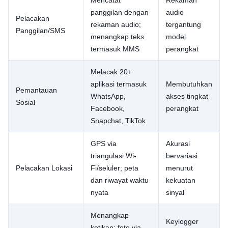
panggilan dengan
audio
Pelacakan
rekaman audio;
tergantung
Panggilan/SMS
menangkap teks
model
termasuk MMS
perangkat
Melacak 20+
aplikasi termasuk
Membutuhkan
Pemantauan
WhatsApp,
akses tingkat
Sosial
Facebook,
perangkat
Snapchat, TikTok
GPS via
Akurasi
triangulasi Wi-
bervariasi
Pelacakan Lokasi
Fi/seluler; peta
menurut
dan riwayat waktu
kekuatan
nyata
sinyal
Menangkap
Keylogger
ketikan; foto via