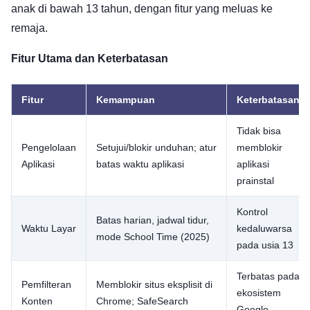
anak di bawah 13 tahun, dengan fitur yang meluas ke
remaja.
Fitur Utama dan Keterbatasan
Fitur
Kemampuan
Keterbatasan
Tidak bisa
Pengelolaan
Setujui/blokir unduhan; atur
memblokir
Aplikasi
batas waktu aplikasi
aplikasi
prainstal
Kontrol
Batas harian, jadwal tidur,
Waktu Layar
kedaluwarsa
mode School Time (2025)
pada usia 13
Terbatas pada
Pemfilteran
Memblokir situs eksplisit di
ekosistem
Konten
Chrome; SafeSearch
Google