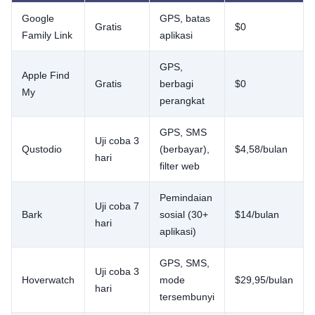
Google
GPS, batas
Gratis
$0
Family Link
aplikasi
GPS,
Apple Find
Gratis
berbagi
$0
My
perangkat
GPS, SMS
Uji coba 3
Qustodio
(berbayar),
$4,58/bulan
hari
filter web
Pemindaian
Uji coba 7
Bark
sosial (30+
$14/bulan
hari
aplikasi)
GPS, SMS,
Uji coba 3
Hoverwatch
mode
$29,95/bulan
hari
tersembunyi