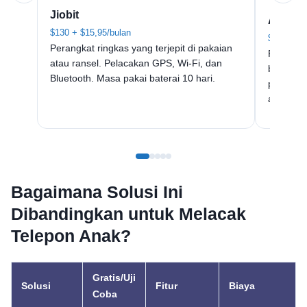
Jiobit
AngelS
$130 + $15,95/bulan
$99 + $39
Perangkat ringkas yang terjepit di pakaian
Pelacak 
atau ransel. Pelacakan GPS, Wi-Fi, dan
berkebu
Bluetooth. Masa pakai baterai 10 hari.
pemanta
arah.
Bagaimana Solusi Ini
Dibandingkan untuk Melacak
Telepon Anak?
Gratis/Uji
Solusi
Fitur
Biaya
Coba