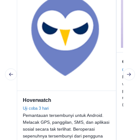
Qustod
Qustodio (
Pelacaka
waktu. P
perangk
membutu
Hoverwatch
($4,58/b
Uji coba 3 hari
Pemantauan tersembunyi untuk Android.
Melacak GPS, panggilan, SMS, dan aplikasi
sosial secara tak terlihat. Beroperasi
sepenuhnya tersembunyi dari pengguna