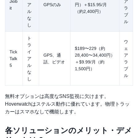
Jiob
ア
ア
GPSのみ
円）＋$15.95/月
it
ラ
ル
（約2,400円）
ブ
な
ル
し
ト
ウ
ラ
$189〜229（約
ェ
Tick
イ
GPS、通
28,400〜34,400円）
ア
Talk
ア
話、ビデオ
＋$9.99/月（約
ラ
5
ル
1,500円）
ブ
な
ル
し
無料オプションは高度なSNS監視に欠けます。
Hoverwatchはステルス動作に優れています。物理トラッ
カーはスマホなしで機能します。
各ソリューションのメリット・デメ