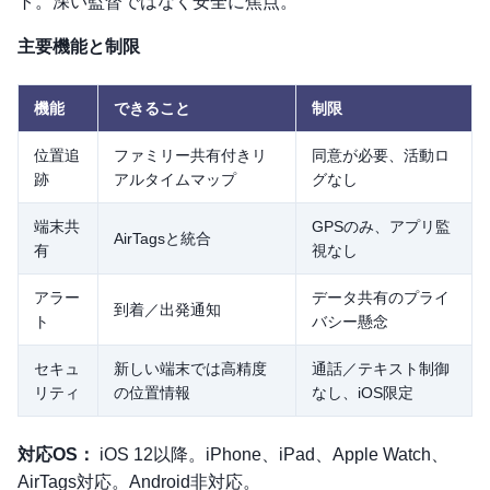
ト。深い監督ではなく安全に焦点。
主要機能と制限
機能
できること
制限
位置追
ファミリー共有付きリ
同意が必要、活動ロ
跡
アルタイムマップ
グなし
端末共
GPSのみ、アプリ監
AirTagsと統合
有
視なし
アラー
データ共有のプライ
到着／出発通知
ト
バシー懸念
セキュ
新しい端末では高精度
通話／テキスト制御
リティ
の位置情報
なし、iOS限定
対応OS：
iOS 12以降。iPhone、iPad、Apple Watch、
AirTags対応。Android非対応。