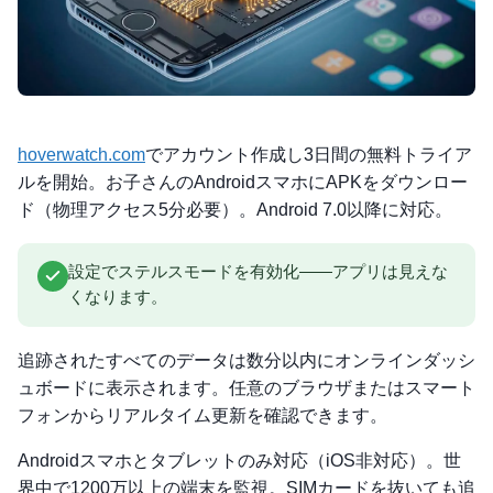
hoverwatch.com
でアカウント作成し3日間の無料トライア
ルを開始。お子さんのAndroidスマホにAPKをダウンロー
ド（物理アクセス5分必要）。Android 7.0以降に対応。
設定でステルスモードを有効化——アプリは見えな
くなります。
追跡されたすべてのデータは数分以内にオンラインダッシ
ュボードに表示されます。任意のブラウザまたはスマート
フォンからリアルタイム更新を確認できます。
Androidスマホとタブレットのみ対応（iOS非対応）。世
界中で1200万以上の端末を監視。SIMカードを抜いても追