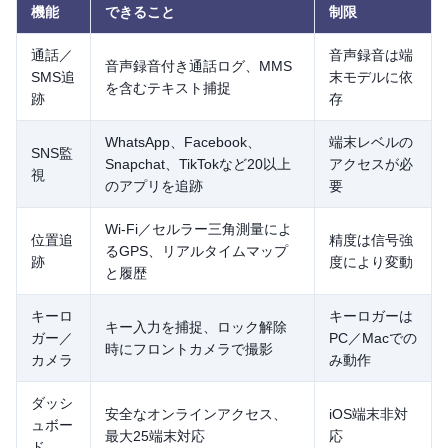
機能
できること
制限
通話／
音声録音は端
音声録音付き通話ログ、MMS
SMS追
末モデルに依
を含むテキスト捕捉
跡
存
WhatsApp、Facebook、
端末レベルの
SNS監
Snapchat、TikTokなど20以上
アクセスが必
視
のアプリを追跡
要
Wi-Fi／セルラー三角測量によ
位置追
精度は信号強
るGPS、リアルタイムマップ
跡
度により変動
と履歴
キーロ
キーロガーは
キー入力を捕捉、ロック解除
ガー／
PC／Macでの
時にフロントカメラで撮影
カメラ
み動作
ダッシ
安全なオンラインアクセス、
iOS端末非対
ュボー
最大25端末対応
応
ド