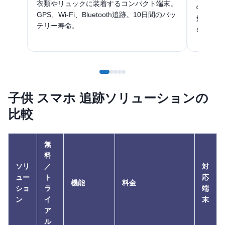
衣類やリュックに装着するコンパクト端末。
特別支援
GPS、Wi-Fi、Bluetooth追跡。10日間のバッ
型トラッ
テリー寿命。
む。
子供 スマホ 追跡ソリューションの
比較
無
料
ソリ
／
対
ュー
ト
応
機能
料金
ショ
ラ
端
ン
イ
末
ア
ル