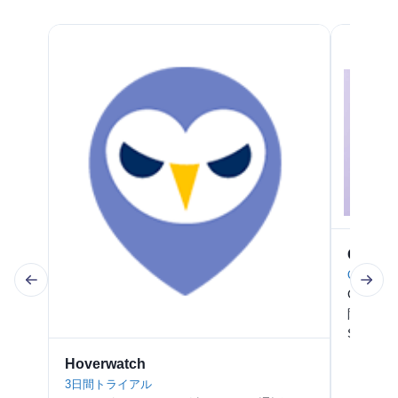
Qustod
Qusto
GPS追
限。無料
SMS監
（$4.5
Hoverwatch
3日間トライアル