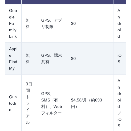
Goo
A
gle
n
無
GPS、アプ
Fa
$0
dr
料
リ制限
mily
oi
Link
d
Appl
e
無
GPS、端末
iO
$0
Find
料
共有
S
My
A
3日
n
間
GPS、
dr
Qus
ト
SMS（有
$4.58/月（約690
oi
todi
ラ
料）、Web
円）
d
o
イ
フィルター
／
ア
iO
ル
S