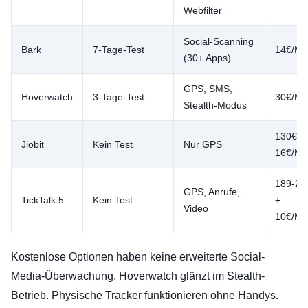
Webfilter
Social-Scanning
Bark
7-Tage-Test
14€/Mo
(30+ Apps)
GPS, SMS,
Hoverwatch
3-Tage-Test
30€/Mo
Stealth-Modus
130€ +
Jiobit
Kein Test
Nur GPS
16€/Mo
189-22
GPS, Anrufe,
TickTalk 5
Kein Test
+
Video
10€/Mo
Kostenlose Optionen haben keine erweiterte Social-
Media-Überwachung. Hoverwatch glänzt im Stealth-
Betrieb. Physische Tracker funktionieren ohne Handys.