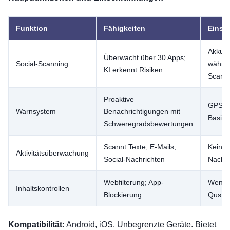
Funktion
Fähigkeiten
Einsc
Akkuv
Überwacht über 30 Apps;
Social-Scanning
währe
KI erkennt Risiken
Scann
Proaktive
GPS ni
Warnsystem
Benachrichtigungen mit
Basisp
Schweregradsbewertungen
Scannt Texte, E-Mails,
Kein v
Aktivitätsüberwachung
Social-Nachrichten
Nachri
Webfilterung; App-
Wenige
Inhaltskontrollen
Blockierung
Qustod
Kompatibilität:
Android, iOS. Unbegrenzte Geräte. Bietet