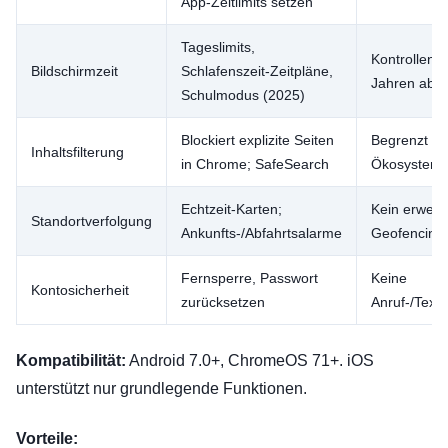
App-Zeitlimits setzen
Tageslimits,
Kontrollen l
Bildschirmzeit
Schlafenszeit-Zeitpläne,
Jahren ab
Schulmodus (2025)
Blockiert explizite Seiten
Begrenzt au
Inhaltsfilterung
in Chrome; SafeSearch
Ökosystem
Echtzeit-Karten;
Kein erweite
Standortverfolgung
Ankunfts-/Abfahrtsalarme
Geofencing
Fernsperre, Passwort
Keine
Kontosicherheit
zurücksetzen
Anruf-/Tex
Kompatibilität:
Android 7.0+, ChromeOS 71+. iOS
unterstützt nur grundlegende Funktionen.
Vorteile: