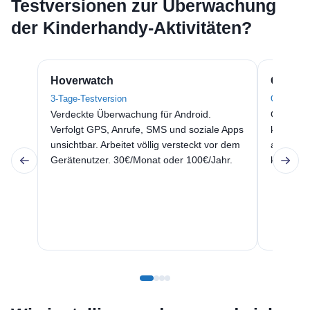
Testversionen zur Überwachung
der Kinderhandy-Aktivitäten?
Hoverwatch
Qustod
3-Tage-Testversion
Qustodio 
Verdeckte Überwachung für Android.
GPS-Track
Verfolgt GPS, Anrufe, SMS und soziale Apps
kostenlo
unsichtbar. Arbeitet völlig versteckt vor dem
ab. SMS-
Gerätenutzer. 30€/Monat oder 100€/Jahr.
kostenpf