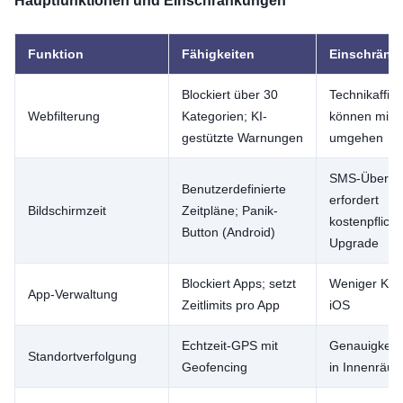
Hauptfunktionen und Einschränkungen
Funktion
Fähigkeiten
Einschränk
Blockiert über 30
Technikaffin
Webfilterung
Kategorien; KI-
können mit 
gestützte Warnungen
umgehen
SMS-Überwa
Benutzerdefinierte
erfordert
Bildschirmzeit
Zeitpläne; Panik-
kostenpflicht
Button (Android)
Upgrade
Blockiert Apps; setzt
Weniger Kont
App-Verwaltung
Zeitlimits pro App
iOS
Echtzeit-GPS mit
Genauigkeit
Standortverfolgung
Geofencing
in Innenräu