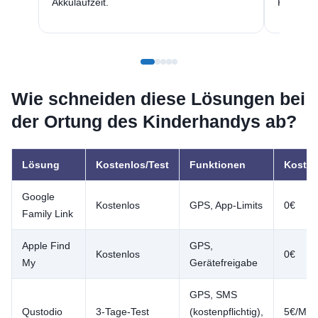
Akkulaufzeit.
Kommuni
Wie schneiden diese Lösungen bei
der Ortung des Kinderhandys ab?
Lösung
Kostenlos/Test
Funktionen
Koste
Google
Kostenlos
GPS, App-Limits
0€
Family Link
Apple Find
GPS,
Kostenlos
0€
My
Gerätefreigabe
GPS, SMS
Qustodio
3-Tage-Test
(kostenpflichtig),
5€/Mon