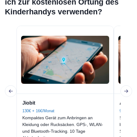
ich zur kostenlosen Ortung des
Kinderhandys verwenden?
Jiobit
AngelS
130€ + 16€/Monat
99€ + 40
Kompaktes Gerät zum Anbringen an
Schlüsse
Kleidung oder Rucksäcken. GPS-, WLAN-
besonder
und Bluetooth-Tracking. 10 Tage
Sprachüb