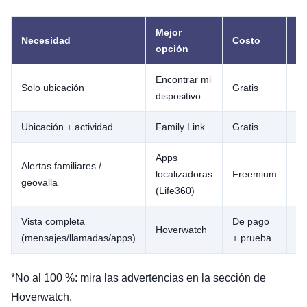
Mejor
Necesidad
Costo
Si
opción
Encontrar mi
Solo ubicación
Gratis
Ba
dispositivo
Ubicación + actividad
Family Link
Gratis
M
Apps
Alertas familiares /
localizadoras
Freemium
Ba
geovalla
(Life360)
Vista completa
De pago
Hoverwatch
Al
(mensajes/llamadas/apps)
+ prueba
*No al 100 %: mira las advertencias en la sección de
Hoverwatch.