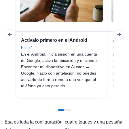
Actívalo primero en el Android
Abre el
Paso 1
Paso 2
En el Android, inicia sesión en una cuenta
En tu iPh
de Google, activa la ubicación y enciende
android.c
Encontrar mi dispositivo en Ajustes →
exactame
Google. Hazlo con antelación: no puedes
que está
activarlo de forma remota una vez que el
en el iPh
teléfono ya está perdido.
navegado
Esa es toda la configuración: cuatro toques y una pestaña