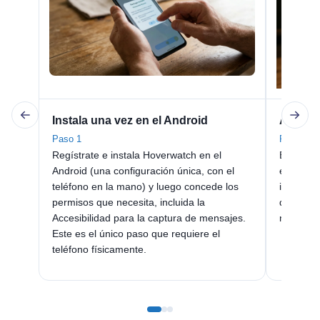
Instala una vez en el Android
Abre tu
Paso 1
Paso 2
Regístrate e instala Hoverwatch en el
En tu iP
Android (una configuración única, con el
en Safar
teléfono en la mano) y luego concede los
instalar:
permisos que necesita, incluida la
que pued
Accesibilidad para la captura de mensajes.
navegado
Este es el único paso que requiere el
teléfono físicamente.