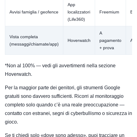
App
Avvisi famiglia / geofence
localizzatori
Freemium
Ba
(Life360)
A
Vista completa
Hoverwatch
pagamento
Alt
(messaggi/chiamate/app)
+ prova
*Non al 100% — vedi gli avvertimenti nella sezione
Hoverwatch.
Per la maggior parte dei genitori, gli strumenti Google
gratuiti sono davvero sufficienti. Ricorri al monitoraggio
completo solo quando c’è una reale preoccupazione —
contatto con estranei, segni di cyberbullismo o sicurezza in
gioco.
Se ti chiedi solo «dove sono adesso», puoi tracciare un