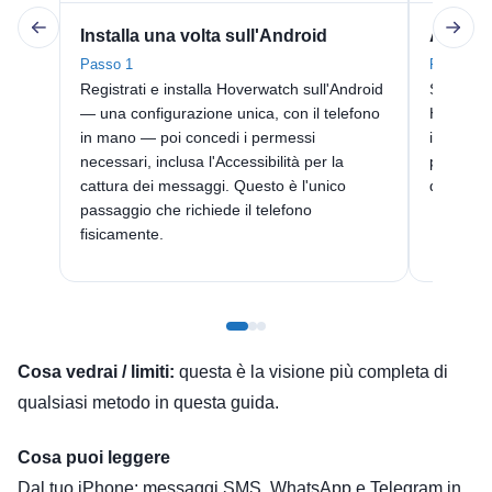
Installa una volta sull'Android
Apri il 
Passo 1
Passo 2
Registrati e installa Hoverwatch sull'Android
Sul tuo i
— una configurazione unica, con il telefono
Hoverwat
in mano — poi concedi i permessi
iOS da i
necessari, inclusa l'Accessibilità per la
pagina w
cattura dei messaggi. Questo è l'unico
qualsias
passaggio che richiede il telefono
fisicamente.
Cosa vedrai / limiti:
questa è la visione più completa di
qualsiasi metodo in questa guida.
Cosa puoi leggere
Dal tuo iPhone: messaggi SMS, WhatsApp e Telegram in