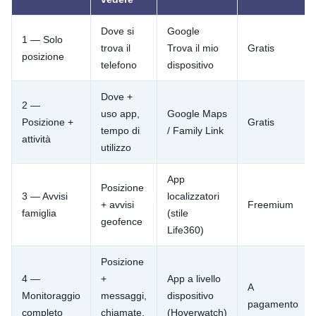
Dove si
Google
1 — Solo
trova il
Trova il mio
Gratis
posizione
telefono
dispositivo
Dove +
2 —
uso app,
Google Maps
Posizione +
Gratis
tempo di
/ Family Link
attività
utilizzo
App
Posizione
3 — Avvisi
localizzatori
+ avvisi
Freemium
famiglia
(stile
geofence
Life360)
Posizione
4 —
+
App a livello
A
Monitoraggio
messaggi,
dispositivo
pagamento
completo
chiamate,
(Hoverwatch)