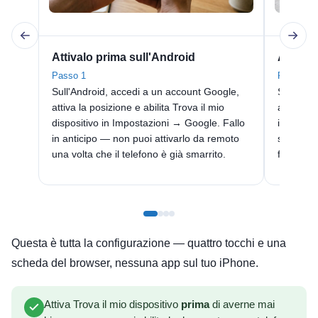
Attivalo prima sull'Android
Apri lo
Passo 1
Passo 2
Sull'Android, accedi a un account Google,
Sul tuo i
attiva la posizione e abilita Trova il mio
android.c
dispositivo in Impostazioni → Google. Fallo
identico
in anticipo — non puoi attivarlo da remoto
sull'Andr
una volta che il telefono è già smarrito.
funziona 
Questa è tutta la configurazione — quattro tocchi e una
scheda del browser, nessuna app sul tuo iPhone.
Attiva Trova il mio dispositivo
prima
di averne mai