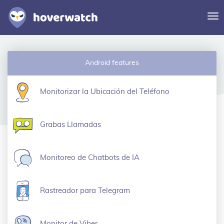
Al
na
Características
Android features
Soluciones
Iniciar sesión
Monitorizar la Ubicación del Teléfono
Regístrese gratuitamente
Grabas Llamadas
Monitoreo de Chatbots de IA
Rastreador para Telegram
Monitor de Viber