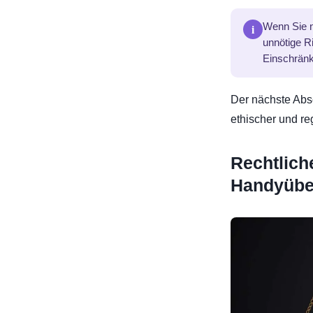
i
Wenn Sie n
unnötige R
Einschränk
Der nächste Absc
ethischer und re
Rechtlich
Handyüb