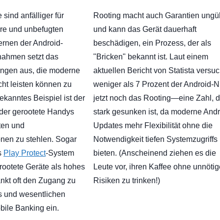
sind anfälliger für
Rooting macht auch Garantien ungül
re und unbefugten
und kann das Gerät dauerhaft
fernen der Android-
beschädigen, ein Prozess, der als
ahmen setzt das
"Bricken" bekannt ist. Laut einem
ngen aus, die moderne
aktuellen Bericht von Statista versu
cht leisten können zu
weniger als 7 Prozent der Android-N
ekanntes Beispiel ist der
jetzt noch das Rooting—eine Zahl, d
 der gerootete Handys
stark gesunken ist, da moderne Andr
aten und
Updates mehr Flexibilität ohne die
onen zu stehlen. Sogar
Notwendigkeit tiefen Systemzugriffs
s
Play Protect
-System
bieten. (Anscheinend ziehen es die
rootete Geräte als hohes
Leute vor, ihren Kaffee ohne unnötig
nkt oft den Zugang zu
Risiken zu trinken!)
s und wesentlichen
bile Banking ein.