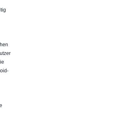
tig
chen
utzer
ie
oid-
e