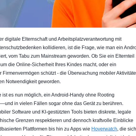
der digitale Elternschaft und Arbeitsplatzverantwortung mit
nschutzbedenken kollidieren, ist die Frage, wie man ein Andro
ert, vom Tabu zum Mainstream geworden. Ob Sie ein Elternteil 
um die Online-Sicherheit Ihres Kindes macht, oder ein
 Firmenvermögen schützt - die Überwachung mobiler Aktivitäten
en Notwendigkeit geworden.
e ist es nun möglich, ein Android-Handy ohne Rooting
—und in vielen Fällen sogar ohne das Gerät zu berühren.
obiler Software und KI-gestützten Tools bieten diskrete, legale
hische Grenzen respektieren und dennoch kraftvolle Einblicke
udbasierten Plattformen bis hin zu Apps wie
Hoverwatch
, die sic