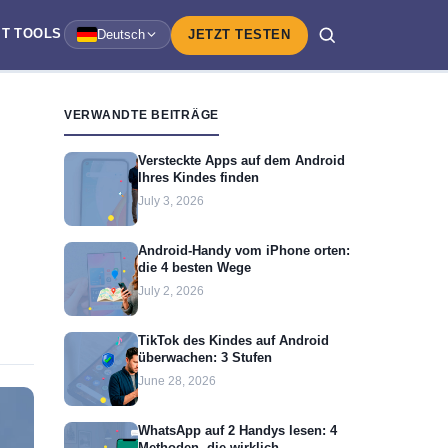
IT
TOOLS
Deutsch
JETZT TESTEN
VERWANDTE BEITRÄGE
Versteckte Apps auf dem Android
Ihres Kindes finden
July 3, 2026
Android-Handy vom iPhone orten:
die 4 besten Wege
July 2, 2026
TikTok des Kindes auf Android
überwachen: 3 Stufen
June 28, 2026
WhatsApp auf 2 Handys lesen: 4
Methoden, die wirklich