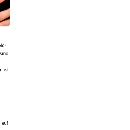
id-
sind,
 ist
h auf