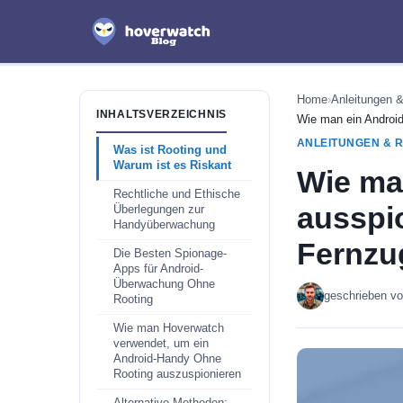
Home
›
Anleitungen 
INHALTSVERZEICHNIS
Wie man ein Android
ANLEITUNGEN & 
Was ist Rooting und
Warum ist es Riskant
Wie ma
Rechtliche und Ethische
ausspio
Überlegungen zur
Handyüberwachung
Fernzug
Die Besten Spionage-
Apps für Android-
Überwachung Ohne
geschrieben v
Rooting
Wie man Hoverwatch
verwendet, um ein
Android-Handy Ohne
Rooting auszuspionieren