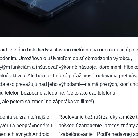
oid telefónu bolo kedysi hlavnou metódou na odomknutie úplne
riadením. Umožňovalo užívateľom obísť obmedzenia výrobcu,
rytým funkciám a inštalovať výkonné nástroje, ktoré mohli hlbok
nú aktivitu. Ale hoci technická príťažlivosť rootovania pretrváv
z ďaleko prevažujú nad jeho výhodami—najmä pre tých, ktorí ch
d telefón bezpečne a legálne. (Je to ako dať telefónu
 ale potom sa zmení na záporáka vo filme!)
enia sú zraniteľnejšie
Rootovanie tiež ruší záruky a môže t
pyvéru a neoprávnenému
poškodiť zariadenie, proces známy 
nenie hlavných Android
"zabetónovanie". Podľa nedávnej s