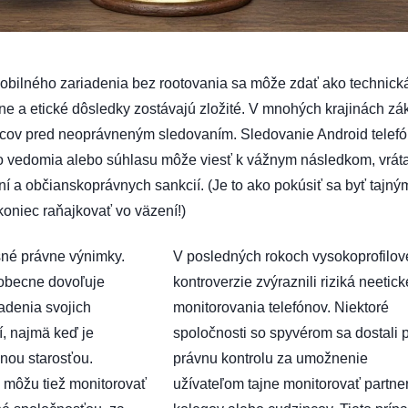
obilného zariadenia bez rootovania sa môže zdať ako technick
vne a etické dôsledky zostávajú zložité. V mnohých krajinách z
ivcov pred neoprávneným sledovaním. Sledovanie Android telef
o vedomia alebo súhlasu môže viesť k vážnym následkom, vrát
ní a občianskoprávnych sankcií. (Je to ako pokúsiť sa byť tajný
oniec raňajkovať vo väzení!)
sné právne výnimky.
V posledných rokoch vysokoprofilov
obecne dovoľuje
kontroverzie zvýraznili riziká neetic
adenia svojich
monitorovania telefónov. Niektoré
í, najmä keď je
spoločnosti so spyvérom sa dostali 
nou starosťou.
právnu kontrolu za umožnenie
 môžu tiež monitorovať
užívateľom tajne monitorovať partne