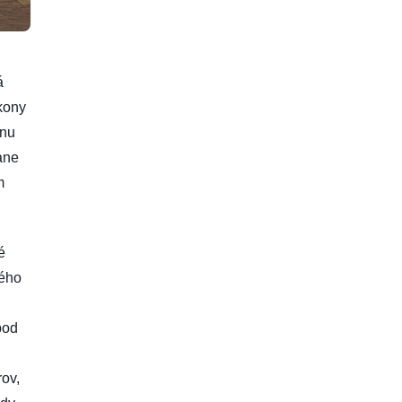
á
ákony
ónu
ane
m
é
kého
pod
rov,