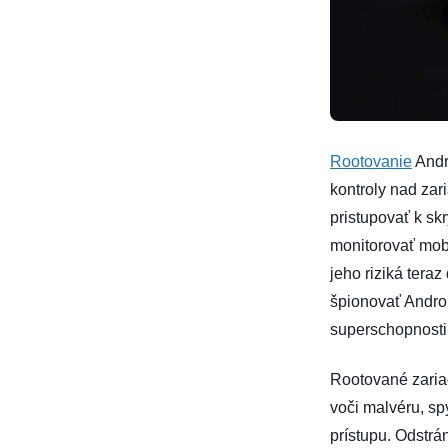
Rootovanie
Andr
kontroly nad za
pristupovať k sk
monitorovať mobil
jeho riziká tera
špionovať Androi
superschopnosti,
Rootované zariad
voči malvéru, s
prístupu. Odstrá