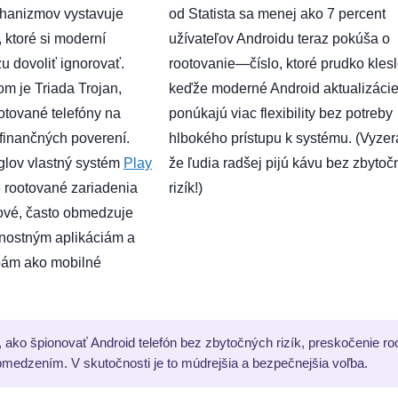
hanizmov vystavuje
od Statista sa menej ako 7 percent
 ktoré si moderní
užívateľov Androidu teraz pokúša o
u dovoliť ignorovať.
rootovanie—číslo, ktoré prudko klesl
m je Triada Trojan,
keďže moderné Android aktualizáci
ootované telefóny na
ponúkajú viac flexibility bez potreby
finančných poverení.
hlbokého prístupu k systému. (Vyzerá
lov vlastný systém
Play
že ľudia radšej pijú kávu bez zbyto
 rootované zariadenia
rizík!)
kové, často obmedzuje
čnostným aplikáciám a
bám ako mobilné
, ako špionovať Android telefón bez zbytočných rizík, preskočenie ro
obmedzením. V skutočnosti je to múdrejšia a bezpečnejšia voľba.