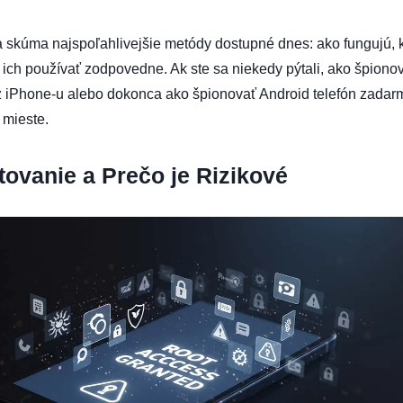
a skúma najspoľahlivejšie metódy dostupné dnes: ako fungujú, 
 ich používať zodpovedne. Ak ste sa niekedy pýtali, ako špiono
 z iPhone-u alebo dokonca ako špionovať Android telefón zadar
 mieste.
tovanie a Prečo je Rizikové