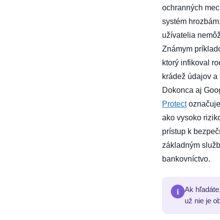
ochranných mec
systém hrozbám,
užívatelia nemôž
Známym príklado
ktorý infikoval r
krádež údajov a 
Dokonca aj Goog
Protect
označuje
ako vysoko rizi
prístup k bezpe
základným služ
bankovníctvo.
i
Ak hľadáte
už nie je 