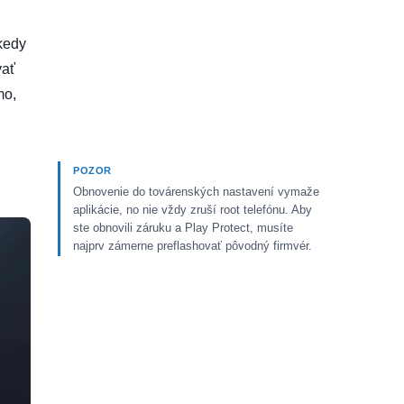
kedy
vať
mo,
POZOR
Obnovenie do továrenských nastavení vymaže
aplikácie, no nie vždy zruší root telefónu. Aby
ste obnovili záruku a Play Protect, musíte
najprv zámerne preflashovať pôvodný firmvér.