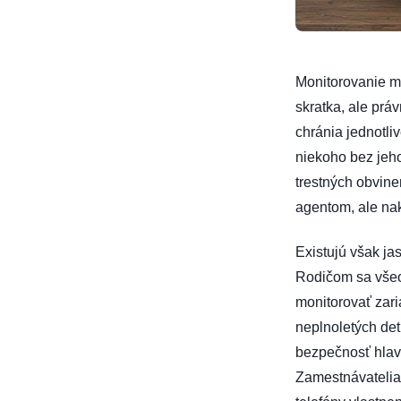
Monitorovanie m
skratka, ale prá
chránia jednotl
niekoho bez jeh
trestných obvine
agentom, ale nak
Existujú však ja
Rodičom sa vše
monitorovať zari
neplnoletých det
bezpečnosť hlav
Zamestnávatelia