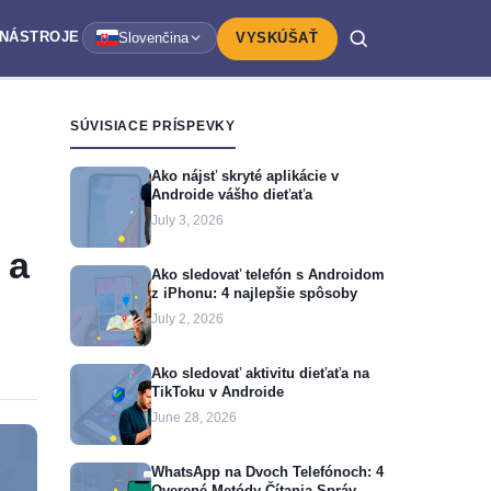
NÁSTROJE
Slovenčina
VYSKÚŠAŤ
SÚVISIACE PRÍSPEVKY
Ako nájsť skryté aplikácie v
Androide vášho dieťaťa
July 3, 2026
 a
Ako sledovať telefón s Androidom
z iPhonu: 4 najlepšie spôsoby
July 2, 2026
Ako sledovať aktivitu dieťaťa na
TikToku v Androide
June 28, 2026
WhatsApp na Dvoch Telefónoch: 4
Overené Metódy Čítania Správ