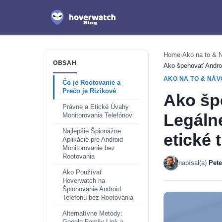
Home
›
Ako na to & 
OBSAH
Ako špehovať Android
AKO NA TO & NÁ
Čo je Rootovanie a
Prečo je Rizikové
Ako šp
Právne a Etické Úvahy
Legálne
Monitorovania Telefónov
Najlepšie Špionážne
etické 
Aplikácie pre Android
Monitorovanie bez
Rootovania
napísal(a)
Pet
Ako Používať
Hoverwatch na
Špionovanie Android
Telefónu bez Rootovania
Alternatívne Metódy: