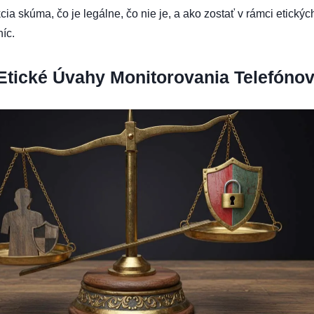
ia skúma, čo je legálne, čo nie je, a ako zostať v rámci etickýc
íc.
Etické Úvahy Monitorovania Telefóno