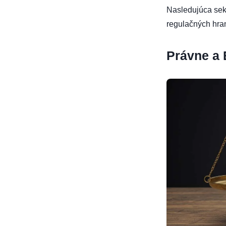
Nasledujúca sekc
regulačných hran
Právne a 