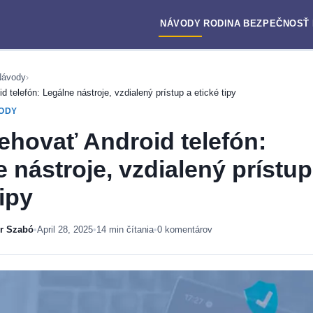
NÁVODY
RODINA
BEZPEČNOSŤ
Návody
›
 telefón: Legálne nástroje, vzdialený prístup a etické tipy
VODY
ehovať Android telefón:
 nástroje, vzdialený prístup
tipy
er Szabó
•
April 28, 2025
•
14 min čítania
•
0 komentárov