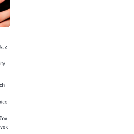
la z
ity
ých
nice
ičov
ľvek