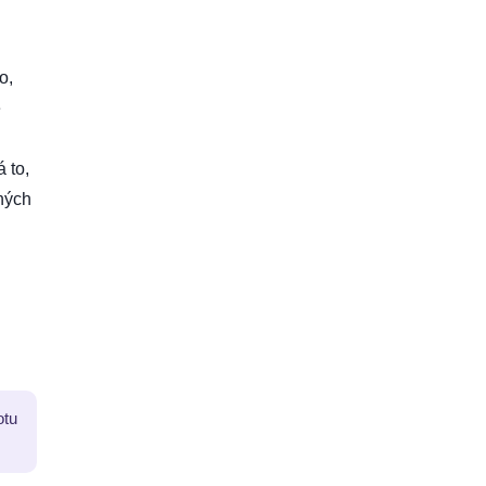
o,
e
 to,
čných
otu