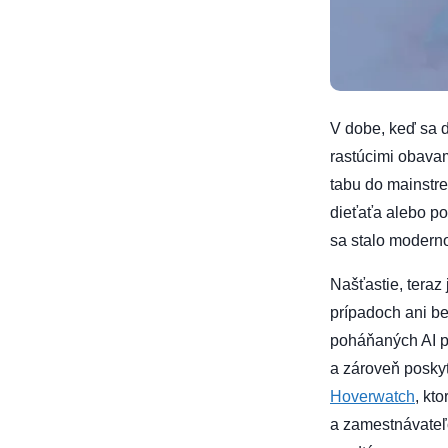
V dobe, keď sa d
rastúcimi obavam
tabu do mainstr
dieťaťa alebo po
sa stalo modern
Našťastie, tera
prípadoch ani be
poháňaných AI po
a zároveň poskyt
Hoverwatch
, kt
a zamestnávateľo