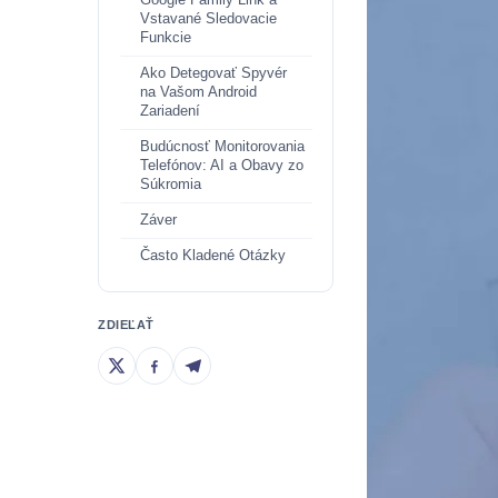
Google Family Link a
Vstavané Sledovacie
Funkcie
Ako Detegovať Spyvér
na Vašom Android
Zariadení
Budúcnosť Monitorovania
Telefónov: AI a Obavy zo
Súkromia
Záver
Často Kladené Otázky
ZDIEĽAŤ