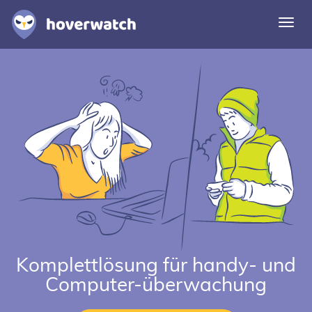
Navi
umsc
Funktionen
Lösungen
Einloggen
Kostenlos registrieren
Komplettlösung für handy- und
Computer-überwachung